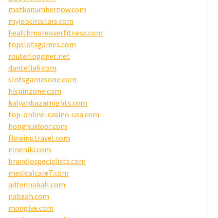
matkanumbernow.com
myjobcirculars.com
healthmoreoverfitness.com
topslotxgames.com
routerloggnet.net
dantella6.com
slotsgamesone.com
hispinzone.com
kalyanbazarnights.com
top-online-casino-usa.com
honghuidoor.com
flowingtravel.com
nineniki.com
brandiospecialists.com
medicalcare7.com
adtennaball.com
nabzah.com
mongive.com