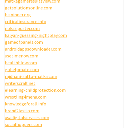
matkagameresultsview.com
getsolutionsonline.com
hispinner.org
criticalinsurance.info
nokariposter.com
kalyan-guessing-nightplay.com
gameofpanels.com
androidappsdownloader.com
usetimenow.com
healthblow.com
gohelpmate.com
rajdhani-satta-matka.com
writerscraft.net
elearning-childprotection.com
wrestling4mena.com
knowledgeforall.info
brand2lastio.com
usadigitalservices.com
socialhoppers.com