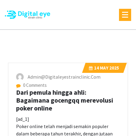
Skip
to
content
Nikmati kemudahan deposit pulsa dan peluang menang besar di slot gacor hanya di situs slot onl
terpercaya.
14
MAY 2025
Admin@digitaleyestrainclinic.com
0 Comments
Dari pemula hingga ahli:
Bagaimana gocengqq merevolusi
poker online
[ad_1]
Poker online telah menjadi semakin populer
dalam beberapa tahun terakhir, dengan jutaan