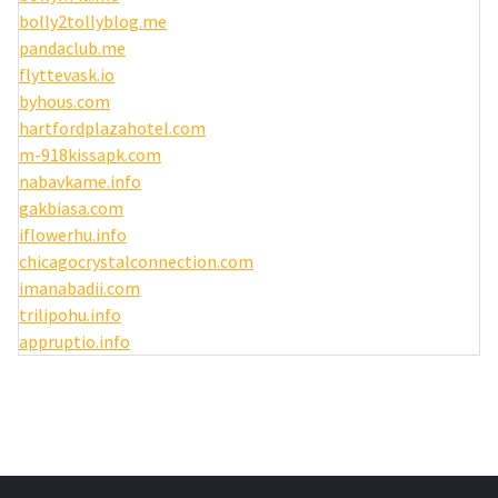
bolly2tollyblog.me
pandaclub.me
flyttevask.io
byhous.com
hartfordplazahotel.com
m-918kissapk.com
nabavkame.info
gakbiasa.com
iflowerhu.info
chicagocrystalconnection.com
imanabadii.com
trilipohu.info
appruptio.info