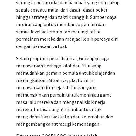
serangkaian tutorial dan panduan yang mencakup
segala sesuatu mulai dari dasar -dasar poker
hingga strategi dan taktik canggih. Sumber daya
ini dirancang untuk membantu pemain dari
semua level keterampilan meningkatkan
permainan mereka dan menjadi lebih percaya diri
dengan perasaan virtual.
Selain program pelatihannya, Gocengqq juga
menawarkan berbagai alat dan fitur yang
memudahkan pemain pemula untuk belajar dan
meningkatkan. Misalnya, platform ini
menawarkan fitur sejarah tangan yang
memungkinkan pemain untuk meninjau game
masa lalu mereka dan menganalisis kinerja
mereka. Ini bisa sangat membantu untuk
mengidentifikasi kekuatan dan kelemahan dan
mengembangkan strategi kemenangan.
Fitur utama GOCENGQQ lainnya adalah