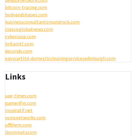
bitcoin-tracing.com
bodyandshapes.com
businessconsultantsroundrock.com
classicglobalnews.com
cybercusp.com
britaintt.com
deconds.com
easycartltd-domesticcleaningservicesedinburgh.com
Links
uae-times.com
gamerifys.com
inspiratif.net
vsmsnetworks.com
offthem.com
ibommatv.com