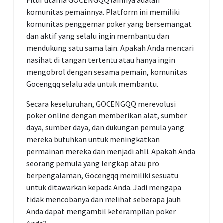
komunitas pemainnya. Platform ini memiliki
komunitas penggemar poker yang bersemangat
dan aktif yang selalu ingin membantu dan
mendukung satu sama lain. Apakah Anda mencari
nasihat di tangan tertentu atau hanya ingin
mengobrol dengan sesama pemain, komunitas
Gocengqq selalu ada untuk membantu.
Secara keseluruhan, GOCENGQQ merevolusi
poker online dengan memberikan alat, sumber
daya, sumber daya, dan dukungan pemula yang
mereka butuhkan untuk meningkatkan
permainan mereka dan menjadi ahli. Apakah Anda
seorang pemula yang lengkap atau pro
berpengalaman, Gocengqq memiliki sesuatu
untuk ditawarkan kepada Anda. Jadi mengapa
tidak mencobanya dan melihat seberapa jauh
Anda dapat mengambil keterampilan poker
Anda?