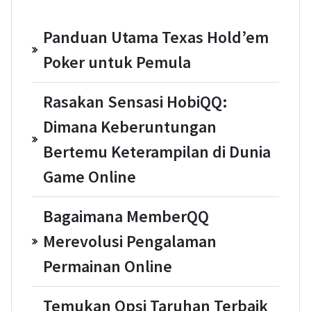
Panduan Utama Texas Hold’em
Poker untuk Pemula
Rasakan Sensasi HobiQQ:
Dimana Keberuntungan
Bertemu Keterampilan di Dunia
Game Online
Bagaimana MemberQQ
Merevolusi Pengalaman
Permainan Online
Temukan Opsi Taruhan Terbaik