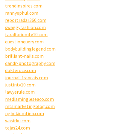
trendinspires.com
rannyephul.com
reportradar360.com
swaggyfashion.com
taraftariumtv10.com
questionquery.com
bodybuildinglegend.com
brilliant-nails.com
dandr-photography.com
dokteroce.com
journal-francais.com
justintv10.com
lawyerule.com
mediamingleseaco.com
mtsmarketingblog.com
nghekiemtien.com
wasirku.com
tejas24.com