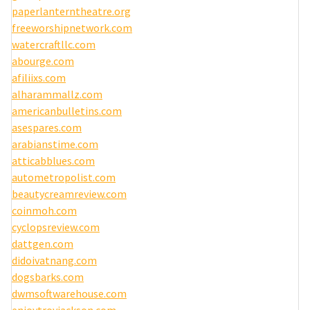
paperlanterntheatre.org
freeworshipnetwork.com
watercraftllc.com
abourge.com
afiliixs.com
alharammallz.com
americanbulletins.com
asespares.com
arabianstime.com
atticabblues.com
autometropolist.com
beautycreamreview.com
coinmoh.com
cyclopsreview.com
dattgen.com
didoivatnang.com
dogsbarks.com
dwmsoftwarehouse.com
enjoytroyjackson.com