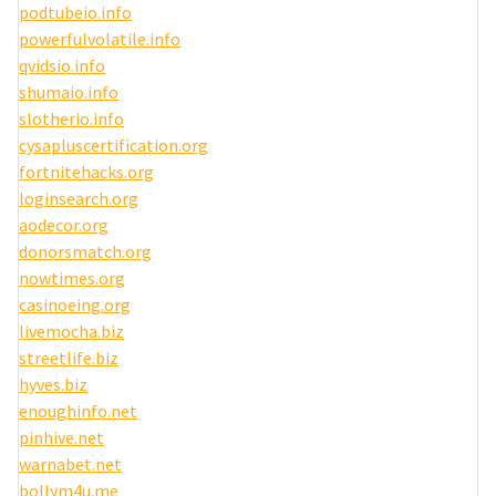
podtubeio.info
powerfulvolatile.info
qvidsio.info
shumaio.info
slotherio.info
cysapluscertification.org
fortnitehacks.org
loginsearch.org
aodecor.org
donorsmatch.org
nowtimes.org
casinoeing.org
livemocha.biz
streetlife.biz
hyves.biz
enoughinfo.net
pinhive.net
warnabet.net
bollym4u.me