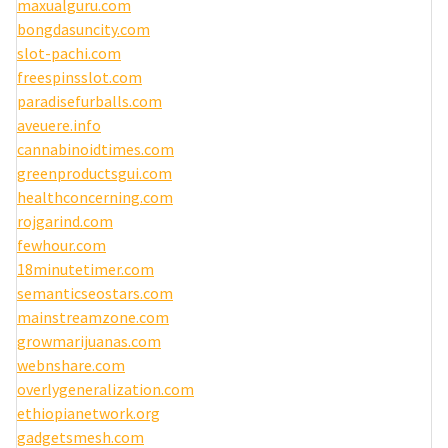
maxualguru.com
bongdasuncity.com
slot-pachi.com
freespinsslot.com
paradisefurballs.com
aveuere.info
cannabinoidtimes.com
greenproductsgui.com
healthconcerning.com
rojgarind.com
fewhour.com
18minutetimer.com
semanticseostars.com
mainstreamzone.com
growmarijuanas.com
webnshare.com
overlygeneralization.com
ethiopianetwork.org
gadgetsmesh.com