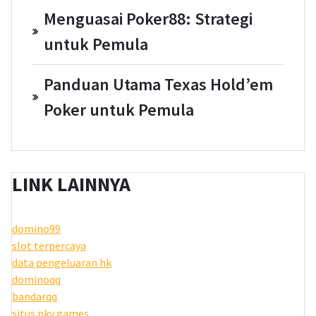
Menguasai Poker88: Strategi
untuk Pemula
Panduan Utama Texas Hold’em
Poker untuk Pemula
LINK LAINNYA
domino99
slot terpercaya
data pengeluaran hk
dominoqq
bandarqq
situs pkv games