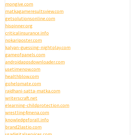
mongive.com
matkagameresultsview.com
getsolutionsonline.com
hispinner.org
criticalinsurance.info
nokariposter.com
kalyan-guessing-nightplay.com
gameofpanels.com
androidappsdownloader.com
usetimenow.com
healthblow.com
gohelpmate.com
rajdhani-satta-matka.com
writerscraft.net
elearning-childprotection.com
wrestling4mena.com
knowledgeforall.info
brand2lastio.com
usadigitalservices.com