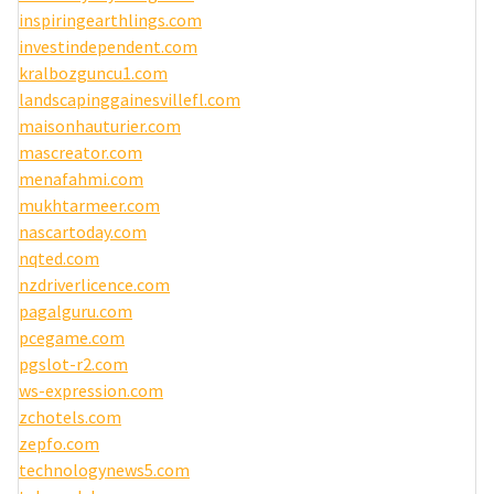
inspiringearthlings.com
investindependent.com
kralbozguncu1.com
landscapinggainesvillefl.com
maisonhauturier.com
mascreator.com
menafahmi.com
mukhtarmeer.com
nascartoday.com
nqted.com
nzdriverlicence.com
pagalguru.com
pcegame.com
pgslot-r2.com
ws-expression.com
zchotels.com
zepfo.com
technologynews5.com