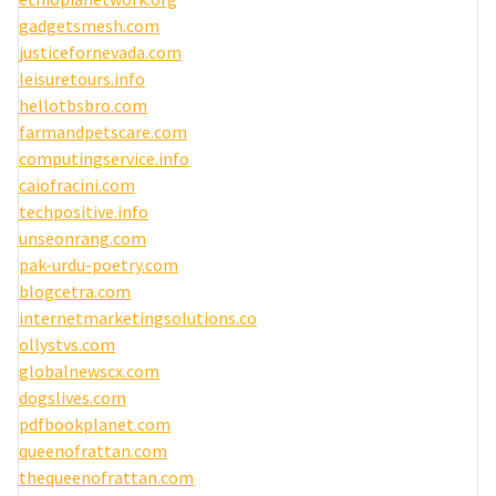
gadgetsmesh.com
justicefornevada.com
leisuretours.info
hellotbsbro.com
farmandpetscare.com
computingservice.info
caiofracini.com
techpositive.info
unseonrang.com
pak-urdu-poetry.com
blogcetra.com
internetmarketingsolutions.co
ollystvs.com
globalnewscx.com
dogslives.com
pdfbookplanet.com
queenofrattan.com
thequeenofrattan.com