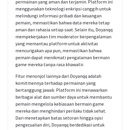
permainan yang aman dan terjamin. Platform ini
menggunakan teknologi enkripsi canggih untuk
melindungi informasi pribadi dan keuangan
pemain, memastikan bahwa data mereka tetap
aman dan rahasia setiap saat. Selain itu, Doyanqq
mempekerjakan tim moderator berpengalaman
yang memantau platform untuk aktivitas
mencurigakan apa pun, memastikan bahwa
pemain dapat menikmati pengalaman bermain
game mereka tanpa rasa khawatir.
Fitur menonjol lainnya dari Doyanqq adalah
komitmennya terhadap permainan yang
bertanggung jawab. Platform ini menawarkan
berbagai alat dan sumber daya untuk membantu
pemain mengelola kebiasaan bermain game
mereka dan menghindari perilaku tidak sehat.
Dari menetapkan batas setoran hingga opsi
pengecualian diri, Doyanqq berdedikasi untuk