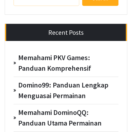
Recent Posts
Memahami PKV Games:
Panduan Komprehensif
Domino99: Panduan Lengkap
Menguasai Permainan
Memahami DominoQQ:
Panduan Utama Permainan