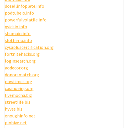
dosellinfoplete.info
podtubeio.info
powerfulvolatile.info
qvidsio.info
shumaio.info
slotherio.info
cysapluscertification.org
fortnitehacks.org
loginsearch.org
aodecor.org
donorsmatch.org
nowtimes.org
casinoeing.org
livemocha.biz
streetlife.biz
hyves.biz
enoughinfo.net
pinhive.net