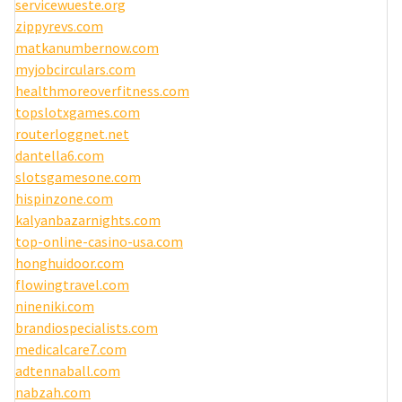
servicewueste.org
zippyrevs.com
matkanumbernow.com
myjobcirculars.com
healthmoreoverfitness.com
topslotxgames.com
routerloggnet.net
dantella6.com
slotsgamesone.com
hispinzone.com
kalyanbazarnights.com
top-online-casino-usa.com
honghuidoor.com
flowingtravel.com
nineniki.com
brandiospecialists.com
medicalcare7.com
adtennaball.com
nabzah.com