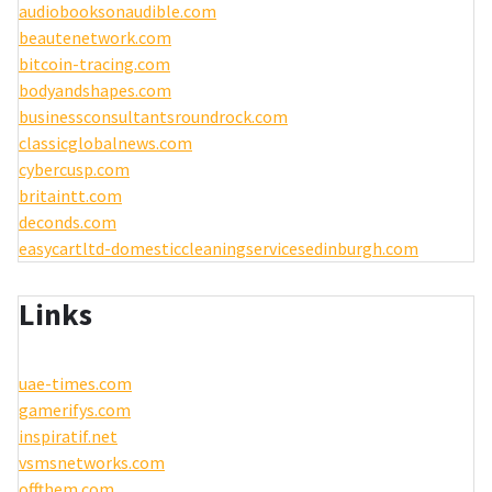
audiobooksonaudible.com
beautenetwork.com
bitcoin-tracing.com
bodyandshapes.com
businessconsultantsroundrock.com
classicglobalnews.com
cybercusp.com
britaintt.com
deconds.com
easycartltd-domesticcleaningservicesedinburgh.com
Links
uae-times.com
gamerifys.com
inspiratif.net
vsmsnetworks.com
offthem.com