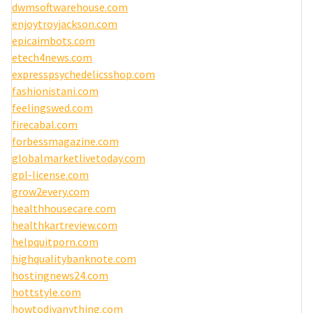
dwmsoftwarehouse.com
enjoytroyjackson.com
epicaimbots.com
etech4news.com
expresspsychedelicsshop.com
fashionistani.com
feelingswed.com
firecabal.com
forbessmagazine.com
globalmarketlivetoday.com
gpl-license.com
grow2every.com
healthhousecare.com
healthkartreview.com
helpquitporn.com
highqualitybanknote.com
hostingnews24.com
hottstyle.com
howtodiyanything.com