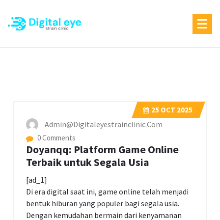
Skip
to
content
Nikmati kemudahan deposit pulsa dan peluang menang besar di slot gacor hanya di situs slot onl
terpercaya.
25
OCT 2025
Admin@digitaleyestrainclinic.com
0 Comments
Doyanqq: Platform Game Online
Terbaik untuk Segala Usia
[ad_1]
Di era digital saat ini, game online telah menjadi
bentuk hiburan yang populer bagi segala usia.
Dengan kemudahan bermain dari kenyamanan