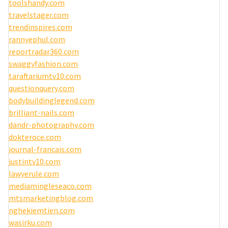
toolshandy.com
travelstager.com
trendinspires.com
rannyephul.com
reportradar360.com
swaggyfashion.com
taraftariumtv10.com
questionquery.com
bodybuildinglegend.com
brilliant-nails.com
dandr-photography.com
dokteroce.com
journal-francais.com
justintv10.com
lawyerule.com
mediamingleseaco.com
mtsmarketingblog.com
nghekiemtien.com
wasirku.com