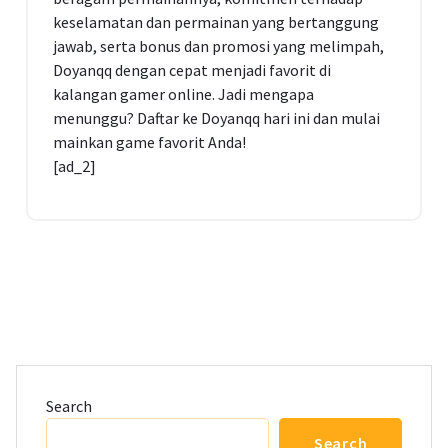
keselamatan dan permainan yang bertanggung
jawab, serta bonus dan promosi yang melimpah,
Doyanqq dengan cepat menjadi favorit di
kalangan gamer online. Jadi mengapa
menunggu? Daftar ke Doyanqq hari ini dan mulai
mainkan game favorit Anda!
[ad_2]
Search
Search