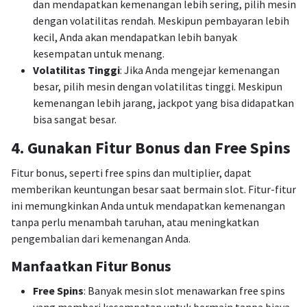
dan mendapatkan kemenangan lebih sering, pilih mesin
dengan volatilitas rendah. Meskipun pembayaran lebih
kecil, Anda akan mendapatkan lebih banyak
kesempatan untuk menang.
Volatilitas Tinggi
: Jika Anda mengejar kemenangan
besar, pilih mesin dengan volatilitas tinggi. Meskipun
kemenangan lebih jarang, jackpot yang bisa didapatkan
bisa sangat besar.
4. Gunakan Fitur Bonus dan Free Spins
Fitur bonus, seperti free spins dan multiplier, dapat
memberikan keuntungan besar saat bermain slot. Fitur-fitur
ini memungkinkan Anda untuk mendapatkan kemenangan
tanpa perlu menambah taruhan, atau meningkatkan
pengembalian dari kemenangan Anda.
Manfaatkan Fitur Bonus
Free Spins
: Banyak mesin slot menawarkan free spins