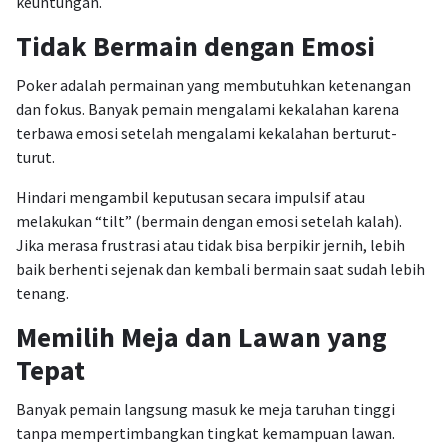
keuntungan.
Tidak Bermain dengan Emosi
Poker adalah permainan yang membutuhkan ketenangan
dan fokus. Banyak pemain mengalami kekalahan karena
terbawa emosi setelah mengalami kekalahan berturut-
turut.
Hindari mengambil keputusan secara impulsif atau
melakukan “tilt” (bermain dengan emosi setelah kalah).
Jika merasa frustrasi atau tidak bisa berpikir jernih, lebih
baik berhenti sejenak dan kembali bermain saat sudah lebih
tenang.
Memilih Meja dan Lawan yang
Tepat
Banyak pemain langsung masuk ke meja taruhan tinggi
tanpa mempertimbangkan tingkat kemampuan lawan.