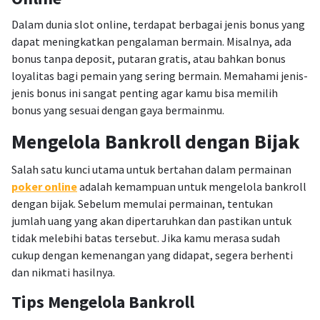
Dalam dunia slot online, terdapat berbagai jenis bonus yang
dapat meningkatkan pengalaman bermain. Misalnya, ada
bonus tanpa deposit, putaran gratis, atau bahkan bonus
loyalitas bagi pemain yang sering bermain. Memahami jenis-
jenis bonus ini sangat penting agar kamu bisa memilih
bonus yang sesuai dengan gaya bermainmu.
Mengelola Bankroll dengan Bijak
Salah satu kunci utama untuk bertahan dalam permainan
poker online
adalah kemampuan untuk mengelola bankroll
dengan bijak. Sebelum memulai permainan, tentukan
jumlah uang yang akan dipertaruhkan dan pastikan untuk
tidak melebihi batas tersebut. Jika kamu merasa sudah
cukup dengan kemenangan yang didapat, segera berhenti
dan nikmati hasilnya.
Tips Mengelola Bankroll