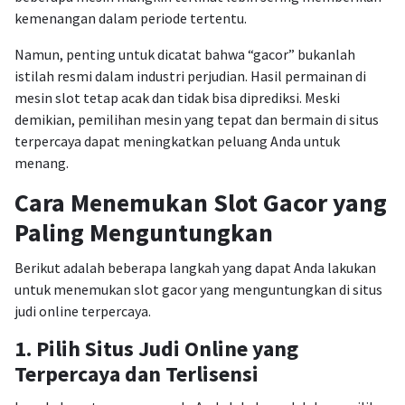
kemenangan dalam periode tertentu.
Namun, penting untuk dicatat bahwa “gacor” bukanlah
istilah resmi dalam industri perjudian. Hasil permainan di
mesin slot tetap acak dan tidak bisa diprediksi. Meski
demikian, pemilihan mesin yang tepat dan bermain di situs
terpercaya dapat meningkatkan peluang Anda untuk
menang.
Cara Menemukan Slot Gacor yang
Paling Menguntungkan
Berikut adalah beberapa langkah yang dapat Anda lakukan
untuk menemukan slot gacor yang menguntungkan di situs
judi online terpercaya.
1. Pilih Situs Judi Online yang
Terpercaya dan Terlisensi