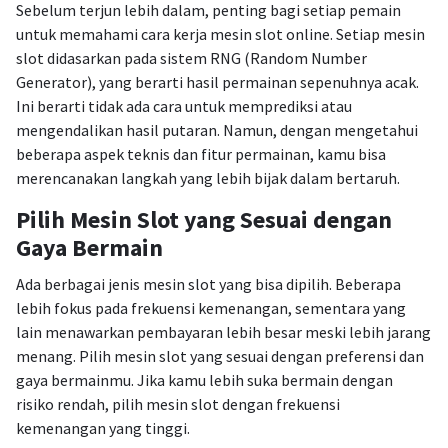
Sebelum terjun lebih dalam, penting bagi setiap pemain
untuk memahami cara kerja mesin slot online. Setiap mesin
slot didasarkan pada sistem RNG (Random Number
Generator), yang berarti hasil permainan sepenuhnya acak.
Ini berarti tidak ada cara untuk memprediksi atau
mengendalikan hasil putaran. Namun, dengan mengetahui
beberapa aspek teknis dan fitur permainan, kamu bisa
merencanakan langkah yang lebih bijak dalam bertaruh.
Pilih Mesin Slot yang Sesuai dengan
Gaya Bermain
Ada berbagai jenis mesin slot yang bisa dipilih. Beberapa
lebih fokus pada frekuensi kemenangan, sementara yang
lain menawarkan pembayaran lebih besar meski lebih jarang
menang. Pilih mesin slot yang sesuai dengan preferensi dan
gaya bermainmu. Jika kamu lebih suka bermain dengan
risiko rendah, pilih mesin slot dengan frekuensi
kemenangan yang tinggi.