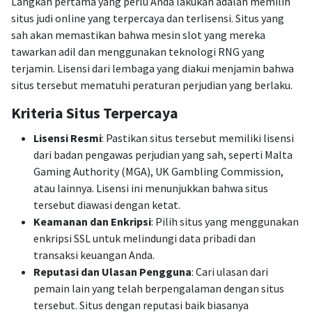
Langkah pertama yang perlu Anda lakukan adalah memilih
situs judi online yang terpercaya dan terlisensi. Situs yang
sah akan memastikan bahwa mesin slot yang mereka
tawarkan adil dan menggunakan teknologi RNG yang
terjamin. Lisensi dari lembaga yang diakui menjamin bahwa
situs tersebut mematuhi peraturan perjudian yang berlaku.
Kriteria Situs Terpercaya
Lisensi Resmi
: Pastikan situs tersebut memiliki lisensi
dari badan pengawas perjudian yang sah, seperti Malta
Gaming Authority (MGA), UK Gambling Commission,
atau lainnya. Lisensi ini menunjukkan bahwa situs
tersebut diawasi dengan ketat.
Keamanan dan Enkripsi
: Pilih situs yang menggunakan
enkripsi SSL untuk melindungi data pribadi dan
transaksi keuangan Anda.
Reputasi dan Ulasan Pengguna
: Cari ulasan dari
pemain lain yang telah berpengalaman dengan situs
tersebut. Situs dengan reputasi baik biasanya