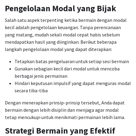
Pengelolaan Modal yang Bijak
Salah satu aspek terpenting ketika bermain dengan modal
kecil adalah pengelolaan keuangan. Tanpa perencanaan
yang matang, mudah sekali modal cepat habis sebelum
mendapatkan hasil yang diinginkan. Berikut beberapa
langkah pengelolaan modal yang dapat diterapkan:
Tetapkan batas pengeluaran untuk setiap sesi bermain
Gunakan sebagian kecil dari modal untuk mencoba
berbagai jenis permainan
Hindari keputusan impulsif yang dapat menguras modal
secara tiba-tiba
Dengan menerapkan prinsip-prinsip tersebut, Anda dapat
bermain dengan lebih disiplin dan menjaga agar modal
tetap mencukupi untuk menikmati permainan lebih lama.
Strategi Bermain yang Efektif