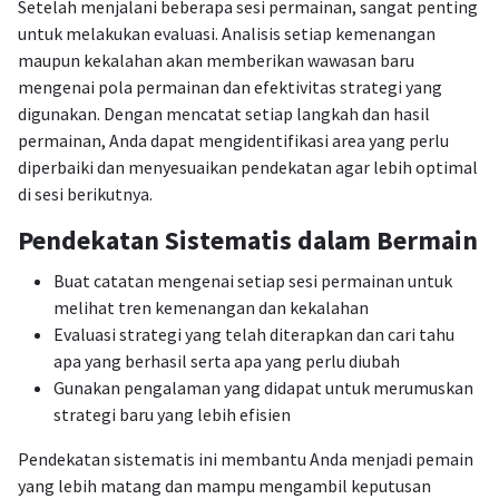
Setelah menjalani beberapa sesi permainan, sangat penting
untuk melakukan evaluasi. Analisis setiap kemenangan
maupun kekalahan akan memberikan wawasan baru
mengenai pola permainan dan efektivitas strategi yang
digunakan. Dengan mencatat setiap langkah dan hasil
permainan, Anda dapat mengidentifikasi area yang perlu
diperbaiki dan menyesuaikan pendekatan agar lebih optimal
di sesi berikutnya.
Pendekatan Sistematis dalam Bermain
Buat catatan mengenai setiap sesi permainan untuk
melihat tren kemenangan dan kekalahan
Evaluasi strategi yang telah diterapkan dan cari tahu
apa yang berhasil serta apa yang perlu diubah
Gunakan pengalaman yang didapat untuk merumuskan
strategi baru yang lebih efisien
Pendekatan sistematis ini membantu Anda menjadi pemain
yang lebih matang dan mampu mengambil keputusan