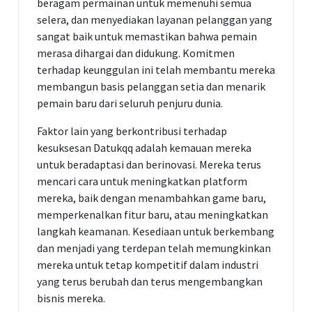
beragam permainan untuk memenuhi semua
selera, dan menyediakan layanan pelanggan yang
sangat baik untuk memastikan bahwa pemain
merasa dihargai dan didukung. Komitmen
terhadap keunggulan ini telah membantu mereka
membangun basis pelanggan setia dan menarik
pemain baru dari seluruh penjuru dunia.
Faktor lain yang berkontribusi terhadap
kesuksesan Datukqq adalah kemauan mereka
untuk beradaptasi dan berinovasi. Mereka terus
mencari cara untuk meningkatkan platform
mereka, baik dengan menambahkan game baru,
memperkenalkan fitur baru, atau meningkatkan
langkah keamanan. Kesediaan untuk berkembang
dan menjadi yang terdepan telah memungkinkan
mereka untuk tetap kompetitif dalam industri
yang terus berubah dan terus mengembangkan
bisnis mereka.