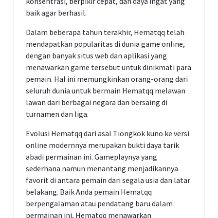
konsentrasi, berpikir cepat, dan daya ingat yang
baik agar berhasil.
Dalam beberapa tahun terakhir, Hematqq telah
mendapatkan popularitas di dunia game online,
dengan banyak situs web dan aplikasi yang
menawarkan game tersebut untuk dinikmati para
pemain. Hal ini memungkinkan orang-orang dari
seluruh dunia untuk bermain Hematqq melawan
lawan dari berbagai negara dan bersaing di
turnamen dan liga.
Evolusi Hematqq dari asal Tiongkok kuno ke versi
online modernnya merupakan bukti daya tarik
abadi permainan ini. Gameplaynya yang
sederhana namun menantang menjadikannya
favorit di antara pemain dari segala usia dan latar
belakang. Baik Anda pemain Hematqq
berpengalaman atau pendatang baru dalam
permainan ini, Hematqq menawarkan