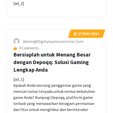
[ad_2]
27
NOV 2024
Admin@digitaleyestrainclinic.com
0 Comments
Bersiaplah untuk Menang Besar
dengan Depoqq: Solusi Gaming
Lengkap Anda
[ad_1]
Apakah Anda seorang penggemar game yang
mencari solusi terpadu untuk semua kebutuhan
game Anda? Kunjungi Depoqq, platform game
terbaik yang menawarkan beragam permainan
dan fitur untuk menghibur dan berinteraksi