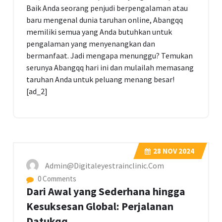
Baik Anda seorang penjudi berpengalaman atau
baru mengenal dunia taruhan online, Abangqq
memiliki semua yang Anda butuhkan untuk
pengalaman yang menyenangkan dan
bermanfaat. Jadi mengapa menunggu? Temukan
serunya Abangqq hari ini dan mulailah memasang
taruhan Anda untuk peluang menang besar!
[ad_2]
28
NOV 2024
Admin@digitaleyestrainclinic.com
0 Comments
Dari Awal yang Sederhana hingga
Kesuksesan Global: Perjalanan
Datukqq