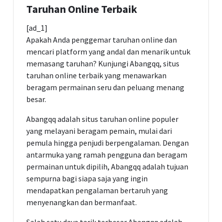
Taruhan Online Terbaik
[ad_1]
Apakah Anda penggemar taruhan online dan
mencari platform yang andal dan menarik untuk
memasang taruhan? Kunjungi Abangqq, situs
taruhan online terbaik yang menawarkan
beragam permainan seru dan peluang menang
besar.
Abangqq adalah situs taruhan online populer
yang melayani beragam pemain, mulai dari
pemula hingga penjudi berpengalaman. Dengan
antarmuka yang ramah pengguna dan beragam
permainan untuk dipilih, Abangqq adalah tujuan
sempurna bagi siapa saja yang ingin
mendapatkan pengalaman bertaruh yang
menyenangkan dan bermanfaat.
Salah satu daya tarik terbesar Abangqq adalah