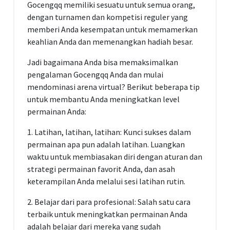
Gocengqq memiliki sesuatu untuk semua orang,
dengan turnamen dan kompetisi reguler yang
memberi Anda kesempatan untuk memamerkan
keahlian Anda dan memenangkan hadiah besar.
Jadi bagaimana Anda bisa memaksimalkan
pengalaman Gocengqq Anda dan mulai
mendominasi arena virtual? Berikut beberapa tip
untuk membantu Anda meningkatkan level
permainan Anda:
1. Latihan, latihan, latihan: Kunci sukses dalam
permainan apa pun adalah latihan. Luangkan
waktu untuk membiasakan diri dengan aturan dan
strategi permainan favorit Anda, dan asah
keterampilan Anda melalui sesi latihan rutin.
2. Belajar dari para profesional: Salah satu cara
terbaik untuk meningkatkan permainan Anda
adalah belajar dari mereka yang sudah