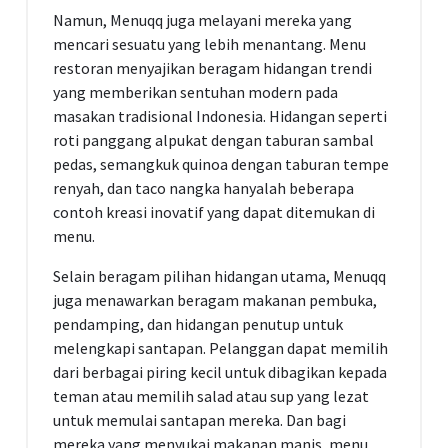
Namun, Menuqq juga melayani mereka yang
mencari sesuatu yang lebih menantang. Menu
restoran menyajikan beragam hidangan trendi
yang memberikan sentuhan modern pada
masakan tradisional Indonesia. Hidangan seperti
roti panggang alpukat dengan taburan sambal
pedas, semangkuk quinoa dengan taburan tempe
renyah, dan taco nangka hanyalah beberapa
contoh kreasi inovatif yang dapat ditemukan di
menu.
Selain beragam pilihan hidangan utama, Menuqq
juga menawarkan beragam makanan pembuka,
pendamping, dan hidangan penutup untuk
melengkapi santapan. Pelanggan dapat memilih
dari berbagai piring kecil untuk dibagikan kepada
teman atau memilih salad atau sup yang lezat
untuk memulai santapan mereka. Dan bagi
mereka yang menyukai makanan manis, menu