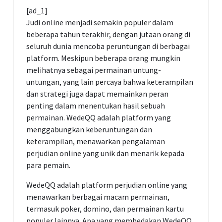
[ad_1]
Judi online menjadi semakin populer dalam
beberapa tahun terakhir, dengan jutaan orang di
seluruh dunia mencoba peruntungan di berbagai
platform. Meskipun beberapa orang mungkin
melihatnya sebagai permainan untung-
untungan, yang lain percaya bahwa keterampilan
dan strategi juga dapat memainkan peran
penting dalam menentukan hasil sebuah
permainan. WedeQQ adalah platform yang
menggabungkan keberuntungan dan
keterampilan, menawarkan pengalaman
perjudian online yang unik dan menarik kepada
para pemain.
WedeQQ adalah platform perjudian online yang
menawarkan berbagai macam permainan,
termasuk poker, domino, dan permainan kartu
populer lainnya. Apa yang membedakan WedeQQ