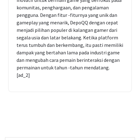
komunitas, penghargaan, dan pengalaman
pengguna. Dengan fitur -fiturnya yang unik dan
gameplay yang menarik, DepoQQ dengan cepat
menjadi pilihan populer di kalangan gamer dari
segala usia dan latar belakang. Ketika platform
terus tumbuh dan berkembang, itu pasti memiliki
dampak yang bertahan lama pada industri game
dan mengubah cara pemain berinteraksi dengan
permainan untuk tahun -tahun mendatang.
[ad_2]