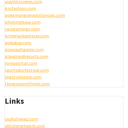
usamicronews.com
grofashion.com
pokemongoevolutioncalc.com
phishingbase.com
racegamings.com
primejackpotstay.com
pokugaa.com
playvaultgame.com
playgrandresorts.com
romsportal.com
sportsdocfestival.com
shestylestore.com
thingsiwontfinish.com
Links
usafullnewz.com
uktimenetwork.com