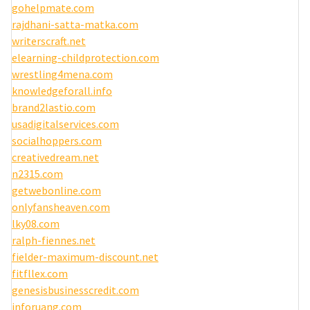
gohelpmate.com
rajdhani-satta-matka.com
writerscraft.net
elearning-childprotection.com
wrestling4mena.com
knowledgeforall.info
brand2lastio.com
usadigitalservices.com
socialhoppers.com
creativedream.net
n2315.com
getwebonline.com
onlyfansheaven.com
lky08.com
ralph-fiennes.net
fielder-maximum-discount.net
fitfllex.com
genesisbusinesscredit.com
inforuang.com