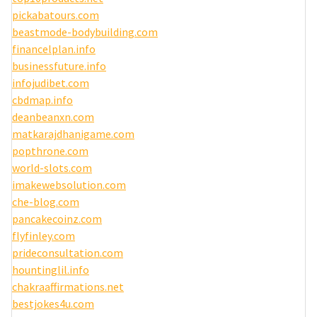
pickabatours.com
beastmode-bodybuilding.com
financelplan.info
businessfuture.info
infojudibet.com
cbdmap.info
deanbeanxn.com
matkarajdhanigame.com
popthrone.com
world-slots.com
imakewebsolution.com
che-blog.com
pancakecoinz.com
flyfinley.com
prideconsultation.com
hountinglil.info
chakraaffirmations.net
bestjokes4u.com