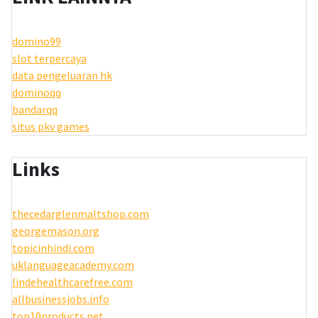
domino99
slot terpercaya
data pengeluaran hk
dominoqq
bandarqq
situs pkv games
Links
thecedarglenmaltshop.com
georgemason.org
topicinhindi.com
uklanguageacademy.com
lindehealthcarefree.com
allbusinessjobs.info
top10products.net