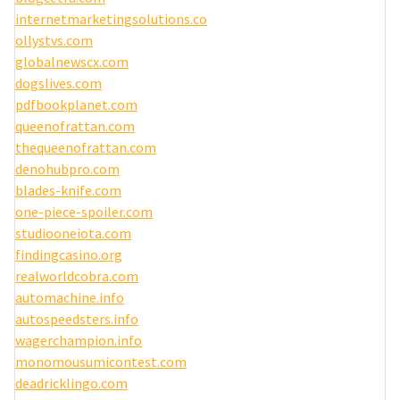
internetmarketingsolutions.co
ollystvs.com
globalnewscx.com
dogslives.com
pdfbookplanet.com
queenofrattan.com
thequeenofrattan.com
denohubpro.com
blades-knife.com
one-piece-spoiler.com
studiooneiota.com
findingcasino.org
realworldcobra.com
automachine.info
autospeedsters.info
wagerchampion.info
monomousumicontest.com
deadricklingo.com