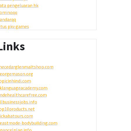
ata pengeluaran hk
ominoqq
andarqq
itus pkv games
Links
hecedarglenmaltshop.com
eorgemason.org
opicinhindi.com
klanguageacademy.com
indehealthcarefree.com
llbusinessjobs.info
op10products.net
ickabatours.com
eastmode-bodybuilding.com
inancelplan.info