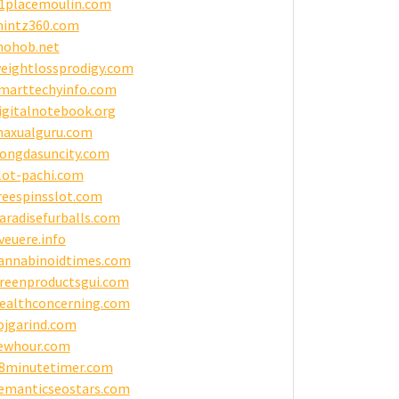
1placemoulin.com
intz360.com
ohob.net
eightlossprodigy.com
marttechyinfo.com
igitalnotebook.org
axualguru.com
ongdasuncity.com
lot-pachi.com
reespinsslot.com
aradisefurballs.com
veuere.info
annabinoidtimes.com
reenproductsgui.com
ealthconcerning.com
ojgarind.com
ewhour.com
8minutetimer.com
emanticseostars.com