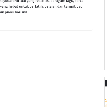
eyboard virtual yang realistis, beragam lagu, serta
 yang hebat untuk berlatih, belajar, dan tampil. Jadi
 piano hari ini!
d
s