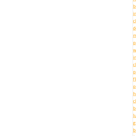
b
i
c
d
m
p
w
i
c
p
f
p
h
c
b
l
g
b