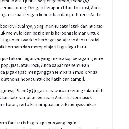
g pemula atau pianis berpengalaman, PianoQQ
 semua orang. Dengan beragam fitur dan opsi, Anda
gar sesuai dengan kebutuhan dan preferensi Anda.
board virtualnya, yang meniru tata letak dan nuansa
tuk memulai dan bagi pianis berpengalaman untuk
i juga menawarkan berbagai pelajaran dan tutorial
k bermain dan mempelajari lagu-lagu baru.
perpustakaan lagunya, yang mencakup beragam genre
, pop, jazz, atau rock, Anda dapat menemukan
 Anda juga dapat mengunggah lembaran musik Anda
alat yang hebat untuk berlatih dan tampil.
 lagunya, PianoQQ juga menawarkan serangkaian alat
kan keterampilan bermain Anda. Ini termasuk
emutaran, serta kemampuan untuk menyesuaikan
rm fantastis bagi siapa pun yang ingin