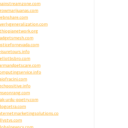
ainstreamzone.com
rowmarijuanas.com
ebnshare.com
verlygeneralization.com
thiopianetwork.org
adgetsmesh.com
usticefornevada.com
eisuretours.info
ellotbsbro.com
armandpetscare.com
omputingservice.info
aiofracini.com
echpositive.info
nseonrang.com
ak-urdu-poetry.com
logcetra.com
nternetmarketingsolutions.co
llystvs.com
lobalnewscx.com