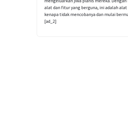
mengeluarkan jiwa pianis mereka. Dengan k
alat dan fitur yang berguna, ini adalah alat
kenapa tidak mencobanya dan mulai bermain
[ad_2]