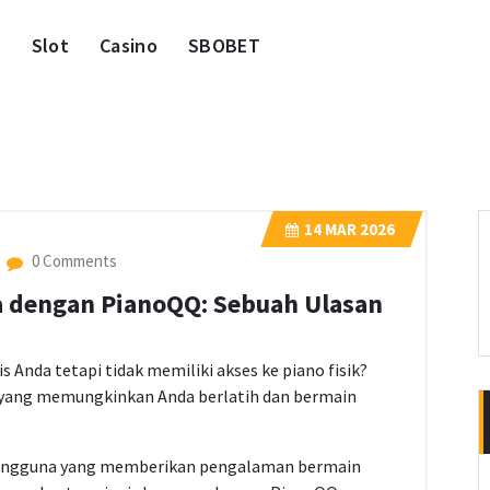
q
Slot
Casino
SBOBET
lot online terpercaya.
14
MAR 2026
0 Comments
a dengan PianoQQ: Sebuah Ulasan
 Anda tetapi tidak memiliki akses ke piano fisik?
l yang memungkinkan Anda berlatih dan bermain
pengguna yang memberikan pengalaman bermain