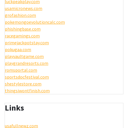
luckpeakplay.com
usamicronews.com
grofashion.com
pokemongoevolutioncalc.com
phishingbase.com
racegamings.com
primejackpotstay.com
pokugaa.com
playvaultgame.com
playgrandresorts.com
romsportal.com
sportsdocfestival.com
shestylestore.com
thingsiwontfinish.com
Links
usafullnewz.com