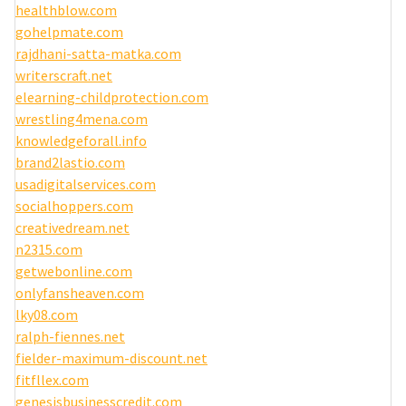
healthblow.com
gohelpmate.com
rajdhani-satta-matka.com
writerscraft.net
elearning-childprotection.com
wrestling4mena.com
knowledgeforall.info
brand2lastio.com
usadigitalservices.com
socialhoppers.com
creativedream.net
n2315.com
getwebonline.com
onlyfansheaven.com
lky08.com
ralph-fiennes.net
fielder-maximum-discount.net
fitfllex.com
genesisbusinesscredit.com