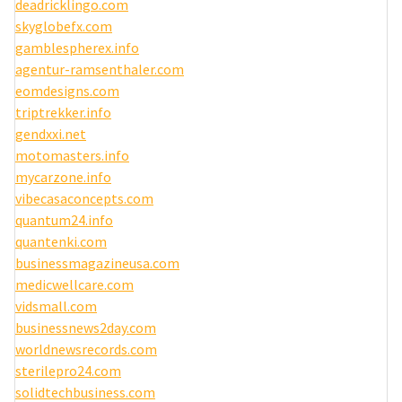
deadricklingo.com
skyglobefx.com
gamblespherex.info
agentur-ramsenthaler.com
eomdesigns.com
triptrekker.info
gendxxi.net
motomasters.info
mycarzone.info
vibecasaconcepts.com
quantum24.info
quantenki.com
businessmagazineusa.com
medicwellcare.com
vidsmall.com
businessnews2day.com
worldnewsrecords.com
sterilepro24.com
solidtechbusiness.com