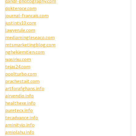
dandr-photography.com
dokteroce.com
journal-francais.com
justintv10.com
lawyerule.com
mediamingleseaco.com
mtsmarketingblog.com
nghekiemtien.com
wasirku.com
tejas24.com
poolturbo.com
prachestait.com
artforafghans.info
airvendio.info
healthexe.info
puretecx.info
tecadvance.info
aminityio.info
amiolahu.info