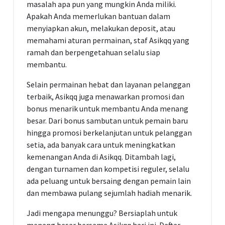
masalah apa pun yang mungkin Anda miliki.
Apakah Anda memerlukan bantuan dalam
menyiapkan akun, melakukan deposit, atau
memahami aturan permainan, staf Asikqq yang
ramah dan berpengetahuan selalu siap
membantu.
Selain permainan hebat dan layanan pelanggan
terbaik, Asikqq juga menawarkan promosi dan
bonus menarik untuk membantu Anda menang
besar. Dari bonus sambutan untuk pemain baru
hingga promosi berkelanjutan untuk pelanggan
setia, ada banyak cara untuk meningkatkan
kemenangan Anda di Asikqq. Ditambah lagi,
dengan turnamen dan kompetisi reguler, selalu
ada peluang untuk bersaing dengan pemain lain
dan membawa pulang sejumlah hadiah menarik.
Jadi mengapa menunggu? Bersiaplah untuk
menang besar bersama Asikqq hari ini. Daftar