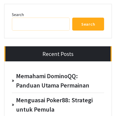
Search
Search
Recent Posts
Memahami DominoQQ:
Panduan Utama Permainan
Menguasai Poker88: Strategi
untuk Pemula