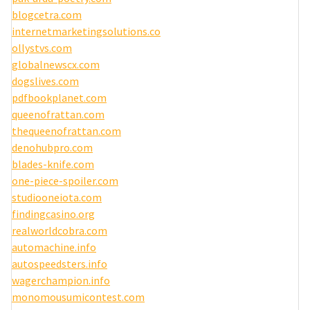
blogcetra.com
internetmarketingsolutions.co
ollystvs.com
globalnewscx.com
dogslives.com
pdfbookplanet.com
queenofrattan.com
thequeenofrattan.com
denohubpro.com
blades-knife.com
one-piece-spoiler.com
studiooneiota.com
findingcasino.org
realworldcobra.com
automachine.info
autospeedsters.info
wagerchampion.info
monomousumicontest.com