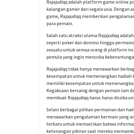
Rajajudiqq adalah platform game online p
kalangan gamer dari segala usia. Dengan 
game, Rajajudiqq memberikan pengalaman
para pemain.
Salah satu atraksi utama Rajajudiqq adala
seperti poker dan domino hingga permaina
sesuatu untuk semua orang di platform i
pemula yang ingin mencoba keberuntungan
Rajajudiqq tidak hanya menawarkan berba
kesempatan untuk memenangkan hadiah be
memiliki kesempatan untuk memenangkan h
Kegaksaan bersaing dengan pemain lain 
membuat Rajajudiqq harus harus dicoba u
Selain berbagai pilihan permainan dan ha
menawarkan pengalaman bermain yang ama
terbaru untuk memastikan bahwa inform
ketenangan pikiran saat mereka memainka