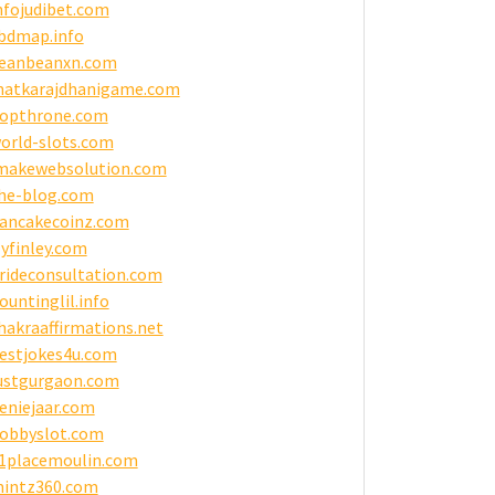
nfojudibet.com
bdmap.info
eanbeanxn.com
atkarajdhanigame.com
opthrone.com
orld-slots.com
makewebsolution.com
he-blog.com
ancakecoinz.com
lyfinley.com
rideconsultation.com
ountinglil.info
hakraaffirmations.net
estjokes4u.com
ustgurgaon.com
eniejaar.com
obbyslot.com
1placemoulin.com
intz360.com