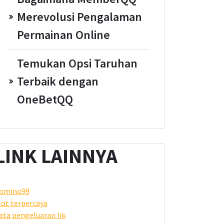
Merevolusi Pengalaman
Permainan Online
Temukan Opsi Taruhan
Terbaik dengan
OneBetQQ
LINK LAINNYA
omino99
lot terpercaya
ata pengeluaran hk