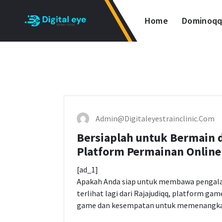
Skip
to
Home
Dominoq
content
Nikmati kemudahan deposit pulsa dan peluang menang besar di slot gacor hanya di situs s
Admin@digitaleyestrainclinic.com
Bersiaplah untuk Bermain 
Platform Permainan Online
[ad_1]
Apakah Anda siap untuk membawa pengala
terlihat lagi dari Rajajudiqq, platform 
game dan kesempatan untuk memenangkan