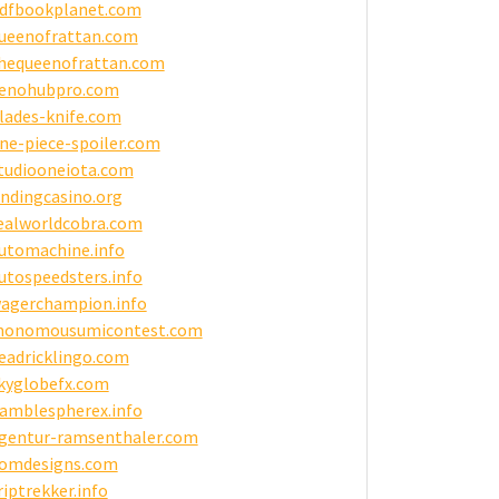
dfbookplanet.com
ueenofrattan.com
hequeenofrattan.com
enohubpro.com
lades-knife.com
ne-piece-spoiler.com
tudiooneiota.com
indingcasino.org
ealworldcobra.com
utomachine.info
utospeedsters.info
agerchampion.info
onomousumicontest.com
eadricklingo.com
kyglobefx.com
amblespherex.info
gentur-ramsenthaler.com
omdesigns.com
riptrekker.info