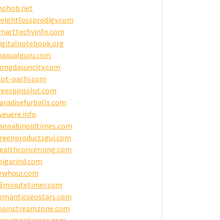
ohob.net
eightlossprodigy.com
marttechyinfo.com
igitalnotebook.org
axualguru.com
ongdasuncity.com
lot-pachi.com
reespinsslot.com
aradisefurballs.com
veuere.info
annabinoidtimes.com
reenproductsgui.com
ealthconcerning.com
ojgarind.com
ewhour.com
8minutetimer.com
emanticseostars.com
ainstreamzone.com