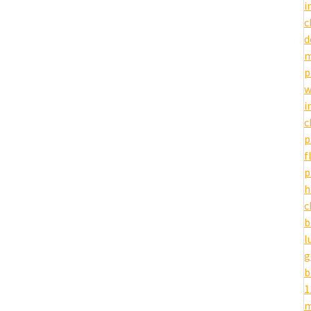
i
c
d
m
p
w
i
c
p
f
p
h
c
b
l
g
b
1
m