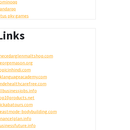
ominoqq
andarqq
itus pkv games
Links
hecedarglenmaltshop.com
eorgemason.org
opicinhindi.com
klanguageacademy.com
indehealthcarefree.com
llbusinessjobs.info
op10products.net
ickabatours.com
eastmode-bodybuilding.com
inancelplan.info
usinessfuture.info