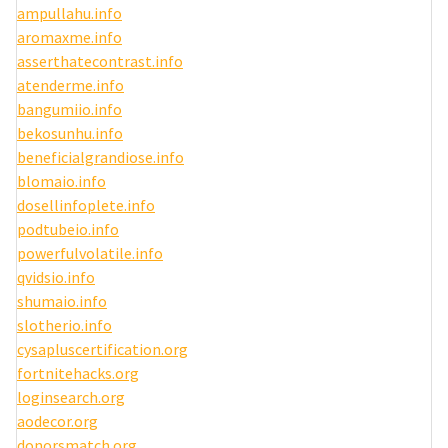
ampullahu.info
aromaxme.info
asserthatecontrast.info
atenderme.info
bangumiio.info
bekosunhu.info
beneficialgrandiose.info
blomaio.info
dosellinfoplete.info
podtubeio.info
powerfulvolatile.info
qvidsio.info
shumaio.info
slotherio.info
cysapluscertification.org
fortnitehacks.org
loginsearch.org
aodecor.org
donorsmatch.org