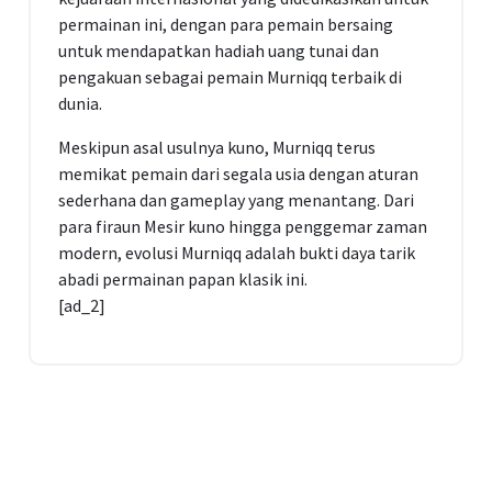
permainan ini, dengan para pemain bersaing
untuk mendapatkan hadiah uang tunai dan
pengakuan sebagai pemain Murniqq terbaik di
dunia.
Meskipun asal usulnya kuno, Murniqq terus
memikat pemain dari segala usia dengan aturan
sederhana dan gameplay yang menantang. Dari
para firaun Mesir kuno hingga penggemar zaman
modern, evolusi Murniqq adalah bukti daya tarik
abadi permainan papan klasik ini.
[ad_2]