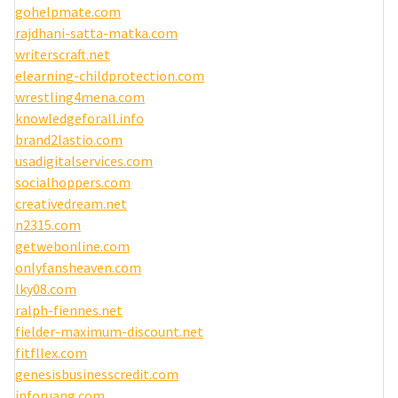
gohelpmate.com
rajdhani-satta-matka.com
writerscraft.net
elearning-childprotection.com
wrestling4mena.com
knowledgeforall.info
brand2lastio.com
usadigitalservices.com
socialhoppers.com
creativedream.net
n2315.com
getwebonline.com
onlyfansheaven.com
lky08.com
ralph-fiennes.net
fielder-maximum-discount.net
fitfllex.com
genesisbusinesscredit.com
inforuang.com