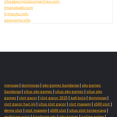
chicagocrystalconnection.com
imanabadii.com
trilipohu.info
appruptio.info
menuqq
|
dominoqq
|
pkv games bandarqq
|
pkv games
bandarqq
|
situs pkv games
|
situs pkv games
|
situs pkv
games
|
slot gacor
|
slot gacor 2025
|
judi bola
|
dominoqq
|
slot gacor hari ini
|
situs slot gacor
|
slot maxwin
|
x500 slot
|
demo slot
|
slot maxwin
|
x500 slot
|
situs slot terpercaya
|
mahjong ways
|
bandarqq pkv
|
pkv games
|
online poker
|