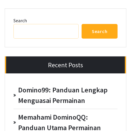
Search
Search
Recent Posts
Domino99: Panduan Lengkap
Menguasai Permainan
Memahami DominoQQ:
Panduan Utama Permainan