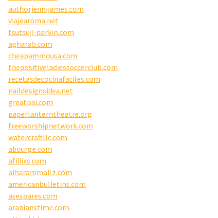
authorjennijames.com
viajearoma.net
tsutsuji-parkin.com
agharab.com
cheapammousa.com
thepositiveladiessoccerclub.com
recetasdecocinafaciles.com
naildesignsidea.net
greatpai.com
paperlanterntheatre.org
freeworshipnetwork.com
watercraftllc.com
abourge.com
afiliixs.com
alharammallz.com
americanbulletins.com
asespares.com
arabianstime.com