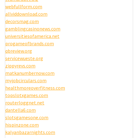
webfullform.com
allviddownload.com
decorsmag.com
gamblingcasinonews.com
universitiesofamerica.net
progameofbrands.com
qbreview.org
servicewueste.org
zippyrevs.com
matkanumbernow.com
myjobcirculars.com
healthmoreoverfitness.com
topslotxgames.com
routerloggnet.net
dantella6.com
slotsgamesone.com
hispinzone.com
kalyanbazarnights.com