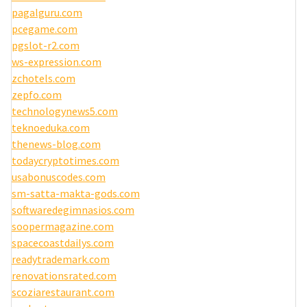
pagalguru.com
pcegame.com
pgslot-r2.com
ws-expression.com
zchotels.com
zepfo.com
technologynews5.com
teknoeduka.com
thenews-blog.com
todaycryptotimes.com
usabonuscodes.com
sm-satta-makta-gods.com
softwaredegimnasios.com
soopermagazine.com
spacecoastdailys.com
readytrademark.com
renovationsrated.com
scoziarestaurant.com