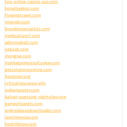
top-online-casino-usa.com
honghuidoor.com
flowingtravel.com
nineniki.com
brandiospecialists.com
medicalcare7.com
adtennaball.com
nabzah.com
mongive.com
matkagameresultsview.com
getsolutionsonline.com
hispinner.org
criticalinsurance.info
nokariposter.com
kalyan-guessing-nightplay.com
gameofpanels.com
androidappsdownloader.com
usetimenow.com
healthblow.com