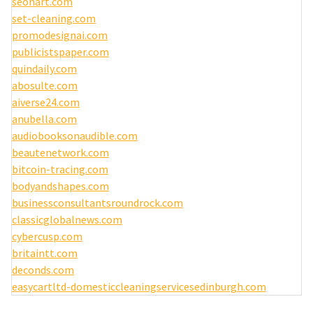
seohart.com
set-cleaning.com
promodesignai.com
publicistspaper.com
quindaily.com
abosulte.com
aiverse24.com
anubella.com
audiobooksonaudible.com
beautenetwork.com
bitcoin-tracing.com
bodyandshapes.com
businessconsultantsroundrock.com
classicglobalnews.com
cybercusp.com
britaintt.com
deconds.com
easycartltd-domesticcleaningservicesedinburgh.com