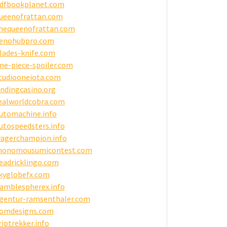
dfbookplanet.com
ueenofrattan.com
hequeenofrattan.com
enohubpro.com
lades-knife.com
ne-piece-spoiler.com
tudiooneiota.com
indingcasino.org
ealworldcobra.com
utomachine.info
utospeedsters.info
agerchampion.info
onomousumicontest.com
eadricklingo.com
kyglobefx.com
amblespherex.info
gentur-ramsenthaler.com
omdesigns.com
riptrekker.info