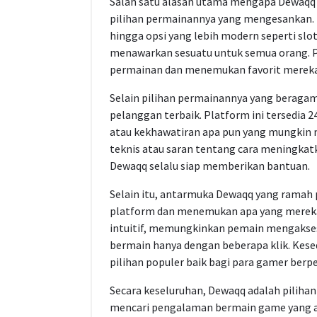
Salah satu alasan utama mengapa Dewaqq 
pilihan permainannya yang mengesankan. Da
hingga opsi yang lebih modern seperti slo
menawarkan sesuatu untuk semua orang. 
permainan dan menemukan favorit mereka 
Selain pilihan permainannya yang beraga
pelanggan terbaik. Platform ini tersedi
atau kekhawatiran apa pun yang mungkin me
teknis atau saran tentang cara meningka
Dewaqq selalu siap memberikan bantuan.
Selain itu, antarmuka Dewaqq yang rama
platform dan menemukan apa yang mereka c
intuitif, memungkinkan pemain mengakses
bermain hanya dengan beberapa klik. Kese
pilihan populer baik bagi para gamer be
Secara keseluruhan, Dewaqq adalah piliha
mencari pengalaman bermain game yang a