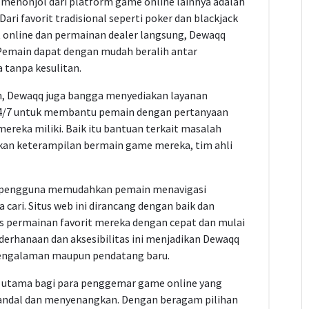
menonjol dari platform game online lainnya adalah
ri favorit tradisional seperti poker dan blackjack
t online dan permainan dealer langsung, Dewaqq
Pemain dapat dengan mudah beralih antar
tanpa kesulitan.
m, Dewaqq juga bangga menyediakan layanan
a 24/7 untuk membantu pemain dengan pertanyaan
reka miliki. Baik itu bantuan terkait masalah
tkan keterampilan bermain game mereka, tim ahli
h pengguna memudahkan pemain menavigasi
ari. Situs web ini dirancang dengan baik dan
 permainan favorit mereka dengan cepat dan mulai
derhanaan dan aksesibilitas ini menjadikan Dewaqq
rpengalaman maupun pendatang baru.
n utama bagi para penggemar game online yang
ndal dan menyenangkan. Dengan beragam pilihan