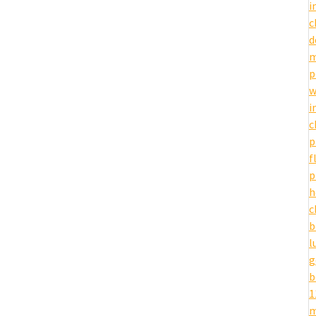
i
c
d
m
p
w
i
c
p
f
p
h
c
b
l
g
b
1
m