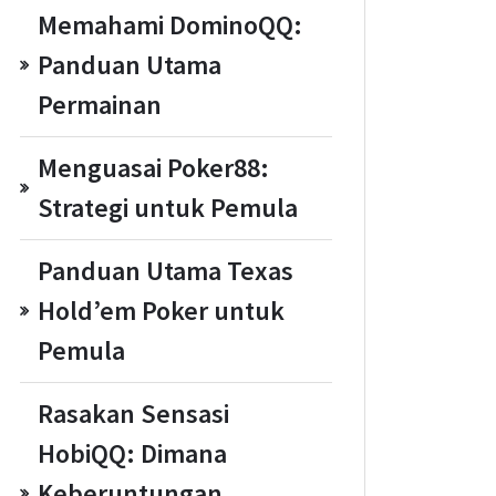
Memahami DominoQQ:
Panduan Utama
Permainan
Menguasai Poker88:
Strategi untuk Pemula
Panduan Utama Texas
Hold’em Poker untuk
Pemula
Rasakan Sensasi
HobiQQ: Dimana
Keberuntungan