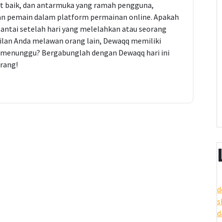
t baik, dan antarmuka yang ramah pengguna,
n pemain dalam platform permainan online. Apakah
santai setelah hari yang melelahkan atau seorang
ilan Anda melawan orang lain, Dewaqq memiliki
 menunggu? Bergabunglah dengan Dewaqq hari ini
rang!
d
s
d