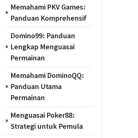
Memahami PKV Games:
Panduan Komprehensif
Domino99: Panduan
Lengkap Menguasai
Permainan
Memahami DominoQQ:
Panduan Utama
Permainan
Menguasai Poker88:
Strategi untuk Pemula