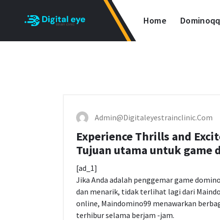
Skip
to
Home
Dominoq
content
Nikmati kemudahan deposit pulsa dan peluang menang besar di slot gacor hanya di situs s
Admin@digitaleyestrainclinic.com
Experience Thrills and Ex
Tujuan utama untuk game 
[ad_1]
Jika Anda adalah penggemar game domino
dan menarik, tidak terlihat lagi dari Mai
online, Maindomino99 menawarkan berbag
terhibur selama berjam -jam.