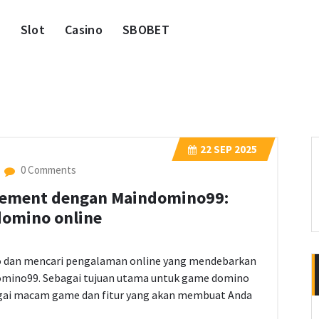
q
Slot
Casino
SBOBET
lot online terpercaya.
22
SEP 2025
0 Comments
citement dengan Maindomino99:
domino online
 dan mencari pengalaman online yang mendebarkan
ndomino99. Sebagai tujuan utama untuk game domino
ai macam game dan fitur yang akan membuat Anda