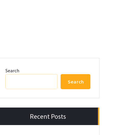
Search
Search
Recent Posts