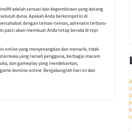
ino99 adalah sensasi dan kegembiraan yang datang
seluruh dunia. Apakah Anda berkompetisi di
bersahabat dengan teman-teman, adrenalin terburu-
in pasti akan membuat Anda tetap berada di tepi
in online yang menyenangkan dan menarik, tidak
 antarmuka yang ramah pengguna, berbagai macam
uka, dan gameplay yang mendebarkan,
game domino online. Bergabunglah hari ini dan
d
s
d
d
b
s