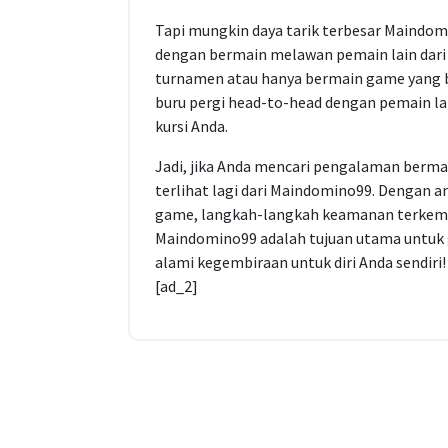
Tapi mungkin daya tarik terbesar Maindom
dengan bermain melawan pemain lain dari 
turnamen atau hanya bermain game yang 
buru pergi head-to-head dengan pemain la
kursi Anda.
Jadi, jika Anda mencari pengalaman berma
terlihat lagi dari Maindomino99. Dengan
game, langkah-langkah keamanan terkem
Maindomino99 adalah tujuan utama untuk 
alami kegembiraan untuk diri Anda sendiri!
[ad_2]