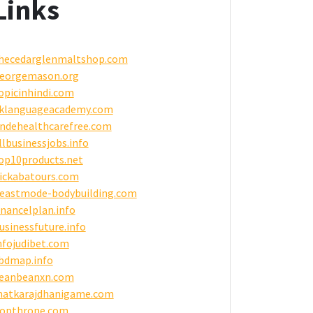
Links
hecedarglenmaltshop.com
eorgemason.org
opicinhindi.com
klanguageacademy.com
indehealthcarefree.com
llbusinessjobs.info
op10products.net
ickabatours.com
eastmode-bodybuilding.com
inancelplan.info
usinessfuture.info
nfojudibet.com
bdmap.info
eanbeanxn.com
atkarajdhanigame.com
opthrone.com