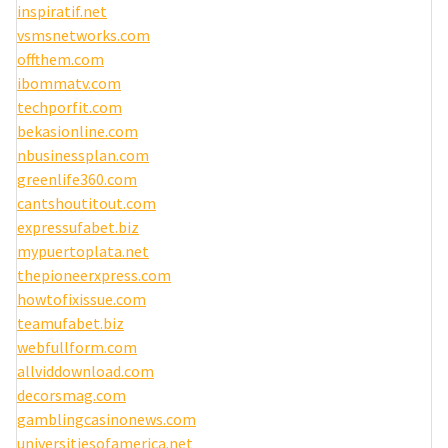
inspiratif.net
vsmsnetworks.com
offthem.com
ibommatv.com
techporfit.com
bekasionline.com
nbusinessplan.com
greenlife360.com
cantshoutitout.com
expressufabet.biz
mypuertoplata.net
thepioneerxpress.com
howtofixissue.com
teamufabet.biz
webfullform.com
allviddownload.com
decorsmag.com
gamblingcasinonews.com
universitiesofamerica.net