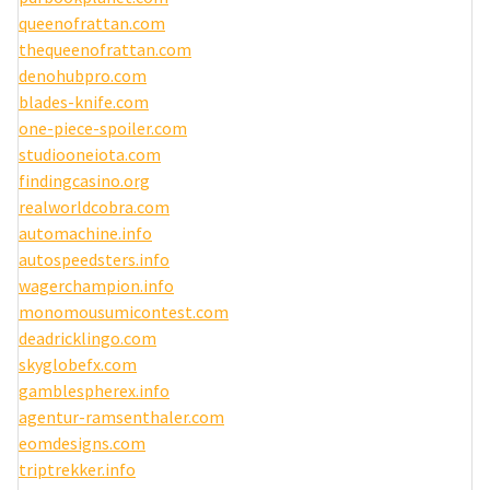
queenofrattan.com
thequeenofrattan.com
denohubpro.com
blades-knife.com
one-piece-spoiler.com
studiooneiota.com
findingcasino.org
realworldcobra.com
automachine.info
autospeedsters.info
wagerchampion.info
monomousumicontest.com
deadricklingo.com
skyglobefx.com
gamblespherex.info
agentur-ramsenthaler.com
eomdesigns.com
triptrekker.info