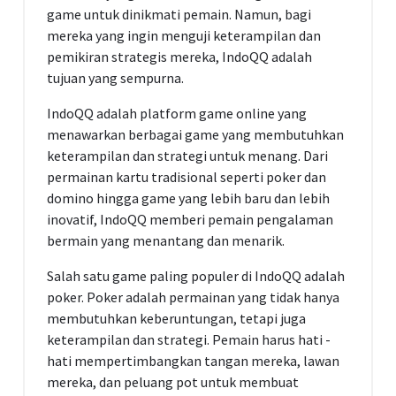
game untuk dinikmati pemain. Namun, bagi
mereka yang ingin menguji keterampilan dan
pemikiran strategis mereka, IndoQQ adalah
tujuan yang sempurna.
IndoQQ adalah platform game online yang
menawarkan berbagai game yang membutuhkan
keterampilan dan strategi untuk menang. Dari
permainan kartu tradisional seperti poker dan
domino hingga game yang lebih baru dan lebih
inovatif, IndoQQ memberi pemain pengalaman
bermain yang menantang dan menarik.
Salah satu game paling populer di IndoQQ adalah
poker. Poker adalah permainan yang tidak hanya
membutuhkan keberuntungan, tetapi juga
keterampilan dan strategi. Pemain harus hati -
hati mempertimbangkan tangan mereka, lawan
mereka, dan peluang pot untuk membuat