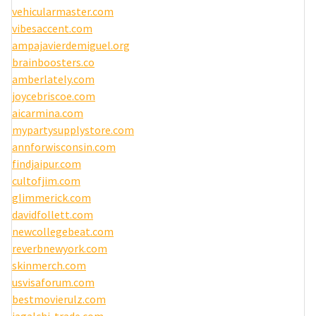
vehicularmaster.com
vibesaccent.com
ampajavierdemiguel.org
brainboosters.co
amberlately.com
joycebriscoe.com
aicarmina.com
mypartysupplystore.com
annforwisconsin.com
findjaipur.com
cultofjim.com
glimmerick.com
davidfollett.com
newcollegebeat.com
reverbnewyork.com
skinmerch.com
usvisaforum.com
bestmovierulz.com
jagalchi-trade.com