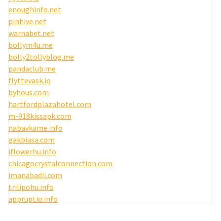
enoughinfo.net
pinhive.net
warnabet.net
bollym4u.me
bolly2tollyblog.me
pandaclub.me
flyttevask.io
byhous.com
hartfordplazahotel.com
m-918kissapk.com
nabavkame.info
gakbiasa.com
iflowerhu.info
chicagocrystalconnection.com
imanabadii.com
trilipohu.info
appruptio.info