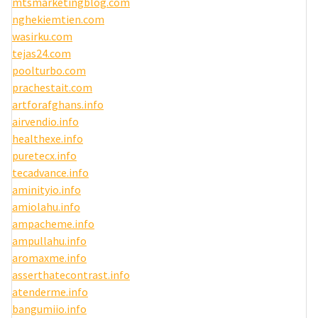
mtsmarketingblog.com
nghekiemtien.com
wasirku.com
tejas24.com
poolturbo.com
prachestait.com
artforafghans.info
airvendio.info
healthexe.info
puretecx.info
tecadvance.info
aminityio.info
amiolahu.info
ampacheme.info
ampullahu.info
aromaxme.info
asserthatecontrast.info
atenderme.info
bangumiio.info