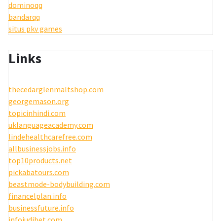
dominoqq
bandarqq
situs pkv games
Links
thecedarglenmaltshop.com
georgemason.org
topicinhindi.com
uklanguageacademy.com
lindehealthcarefree.com
allbusinessjobs.info
top10products.net
pickabatours.com
beastmode-bodybuilding.com
financelplan.info
businessfuture.info
infojudibet.com