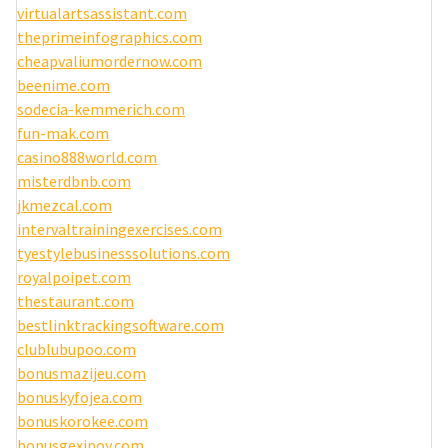
virtualartsassistant.com
theprimeinfographics.com
cheapvaliumordernow.com
beenime.com
sodecia-kemmerich.com
fun-mak.com
casino888world.com
misterdbnb.com
jkmezcal.com
intervaltrainingexercises.com
tyestylebusinesssolutions.com
royalpoipet.com
thestaurant.com
bestlinktrackingsoftware.com
clublubupoo.com
bonusmazijeu.com
bonuskyfojea.com
bonuskorokee.com
bonusgexipoy.com