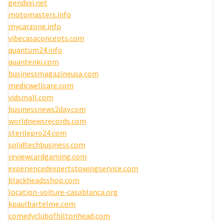
gendxxi.net
motomasters.info
mycarzone.info
vibecasaconcepts.com
quantum24.info
quantenki.com
businessmagazineusa.com
medicwellcare.com
vidsmall.com
businessnews2day.com
worldnewsrecords.com
sterilepro24.com
solidtechbusiness.com
reviewcardgaming.com
experiencedexpertstowingservice.com
blackheadsshop.com
location-voiture-casablanca.org
kpaulbartelme.com
comedyclubofhiltonhead.com