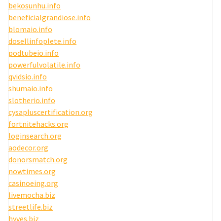
bekosunhu.info
beneficialgrandiose.info
blomaio.info
dosellinfoplete.info
podtubeio.info
powerfulvolatile.info
qvidsio.info
shumaio.info
slotherio.info
cysapluscertification.org
fortnitehacks.org
loginsearch.org
aodecor.org
donorsmatch.org
nowtimes.org
casinoeing.org
livemocha.biz
streetlife.biz
hyves.biz