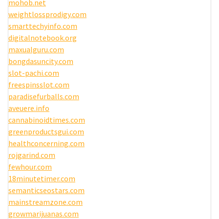
mohob.net
weightlossprodigy.com
smarttechyinfo.com
digitalnotebook.org
maxualguru.com
bongdasuncity.com
slot-pachi.com
freespinsslot.com
paradisefurballs.com
aveuere.info
cannabinoidtimes.com
greenproductsgui.com
healthconcerning.com
rojgarind.com
fewhour.com
18minutetimer.com
semanticseostars.com
mainstreamzone.com
growmarijuanas.com