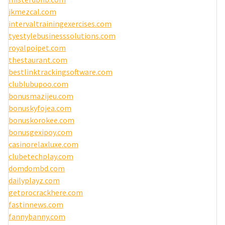
jkmezcal.com
intervaltrainingexercises.com
tyestylebusinesssolutions.com
royalpoipet.com
thestaurant.com
bestlinktrackingsoftware.com
clublubupoo.com
bonusmazijeu.com
bonuskyfojea.com
bonuskorokee.com
bonusgexipoy.com
casinorelaxluxe.com
clubetechplay.com
domdombd.com
dailyplayz.com
getprocrackhere.com
fastinnews.com
fannybanny.com