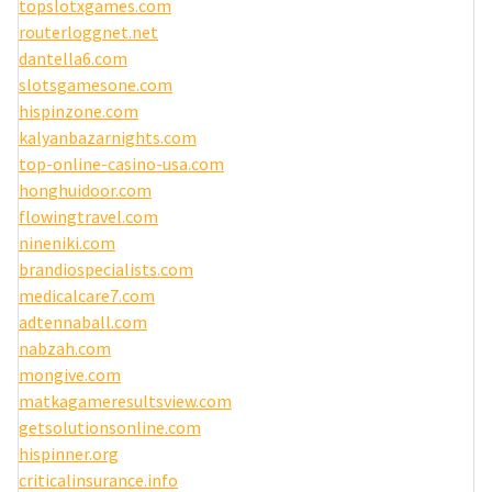
topslotxgames.com
routerloggnet.net
dantella6.com
slotsgamesone.com
hispinzone.com
kalyanbazarnights.com
top-online-casino-usa.com
honghuidoor.com
flowingtravel.com
nineniki.com
brandiospecialists.com
medicalcare7.com
adtennaball.com
nabzah.com
mongive.com
matkagameresultsview.com
getsolutionsonline.com
hispinner.org
criticalinsurance.info