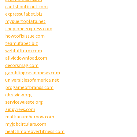
cantshoutitout.com
expressufabet.biz
mypuertoplata.net
thepioneerxpress.com
howtofixissue.com
teamufabet.biz
webfullform.com
allviddownload.com
decorsmag.com
gamblingcasinonews.com
universitiesofamerica.net
progameofbrands.com
qbreview.org
servicewueste.org
zippyrevs.com
matkanumbernow.com
myjobcirculars.com
healthmoreoverfitness.com