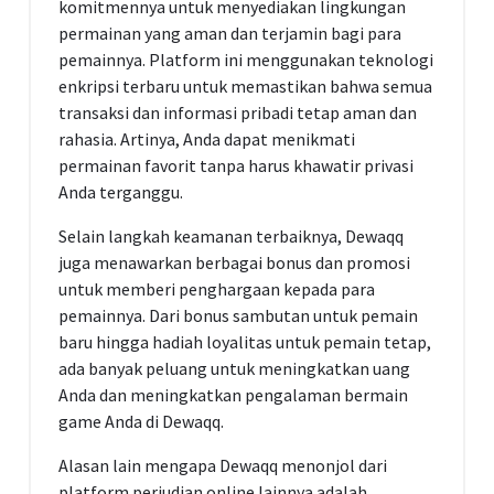
komitmennya untuk menyediakan lingkungan
permainan yang aman dan terjamin bagi para
pemainnya. Platform ini menggunakan teknologi
enkripsi terbaru untuk memastikan bahwa semua
transaksi dan informasi pribadi tetap aman dan
rahasia. Artinya, Anda dapat menikmati
permainan favorit tanpa harus khawatir privasi
Anda terganggu.
Selain langkah keamanan terbaiknya, Dewaqq
juga menawarkan berbagai bonus dan promosi
untuk memberi penghargaan kepada para
pemainnya. Dari bonus sambutan untuk pemain
baru hingga hadiah loyalitas untuk pemain tetap,
ada banyak peluang untuk meningkatkan uang
Anda dan meningkatkan pengalaman bermain
game Anda di Dewaqq.
Alasan lain mengapa Dewaqq menonjol dari
platform perjudian online lainnya adalah