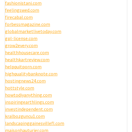
fashionistani.com
feelingswed.com
firecabal.com
forbessmagazine.com
globalmarketlivetoday.com
gpl-license.com
grow2every.com
healthhousecare.com
healthkartreview.com
helpquitporn.com
highqualitybanknote.com
hostingnews24.com
hottstyle.com
howtodiyanything.com
inspiringearthlings.com
investindependent.com
kralbozguncu1.com
landscapinggainesvillefl.com
maisonhauturier.com