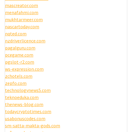
mascreator.com
menafahmi.com
mukhtarmeer.com
nascartoday.com
nqted.com
nzdriverlicence.com
pagalguru.com
pcegame.com
pgslot-r2.com
ws-expression.com
zchotels.com
zepfo.com
technologynews5.com
teknoeduka.com
thenews-blog.com
todaycryptotimes.com
usabonuscodes.com
sm-satta-makta-gods.com