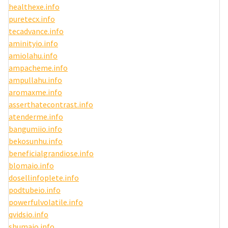
healthexe.info
puretecx.info
tecadvance.info
aminityio.info
amiolahu.info
ampacheme.info
ampullahu.info
aromaxme.info
asserthatecontrast.info
atenderme.info
bangumiio.info
bekosunhu.info
beneficialgrandiose.info
blomaio.info
dosellinfoplete.info
podtubeio.info
powerfulvolatile.info
qvidsio.info
shumaio.info