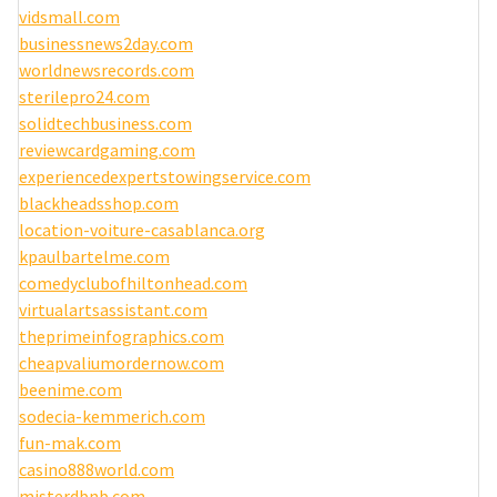
vidsmall.com
businessnews2day.com
worldnewsrecords.com
sterilepro24.com
solidtechbusiness.com
reviewcardgaming.com
experiencedexpertstowingservice.com
blackheadsshop.com
location-voiture-casablanca.org
kpaulbartelme.com
comedyclubofhiltonhead.com
virtualartsassistant.com
theprimeinfographics.com
cheapvaliumordernow.com
beenime.com
sodecia-kemmerich.com
fun-mak.com
casino888world.com
misterdbnb.com