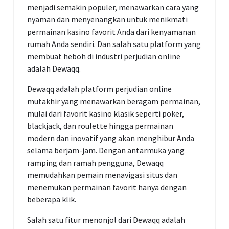
menjadi semakin populer, menawarkan cara yang
nyaman dan menyenangkan untuk menikmati
permainan kasino favorit Anda dari kenyamanan
rumah Anda sendiri. Dan salah satu platform yang
membuat heboh di industri perjudian online
adalah Dewaqq.
Dewaqq adalah platform perjudian online
mutakhir yang menawarkan beragam permainan,
mulai dari favorit kasino klasik seperti poker,
blackjack, dan roulette hingga permainan
modern dan inovatif yang akan menghibur Anda
selama berjam-jam. Dengan antarmuka yang
ramping dan ramah pengguna, Dewaqq
memudahkan pemain menavigasi situs dan
menemukan permainan favorit hanya dengan
beberapa klik.
Salah satu fitur menonjol dari Dewaqq adalah