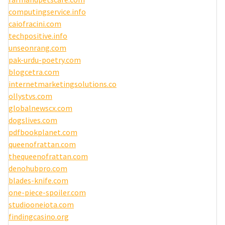
computingservice.info
caiofracini.com
techpositive.info
unseonrang.com
pak-urdu-poetry.com
blogcetra.com
internetmarketingsolutions.co
ollystvs.com
globalnewscx.com
dogslives.com
pdfbookplanet.com
queenofrattan.com
thequeenofrattan.com
denohubpro.com
blades-knife.com
one-piece-spoiler.com
studiooneiota.com
findingcasino.org