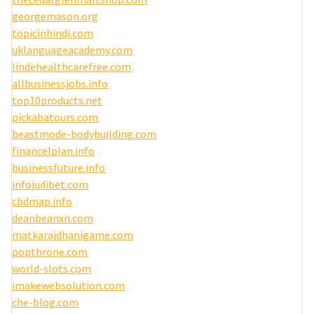
georgemason.org
topicinhindi.com
uklanguageacademy.com
lindehealthcarefree.com
allbusinessjobs.info
top10products.net
pickabatours.com
beastmode-bodybuilding.com
financelplan.info
businessfuture.info
infojudibet.com
cbdmap.info
deanbeanxn.com
matkarajdhanigame.com
popthrone.com
world-slots.com
imakewebsolution.com
che-blog.com