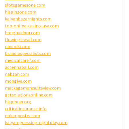
slotsgamesone.com
hispinzone.com
kalyanbazarnights.com
top-online-casino-usa.com
honghuidoor.com
flowingtravel.com
nineniki.com
brandiospecialists.com
medicalcare7.com
adtennaball.com
nabzah.com
mongive.com
matkagameresultsview.com
getsolutionsonline.com
hispinner.org
criticalinsurance.info
nokariposter.com
kalyan-guessing-nightplay.com