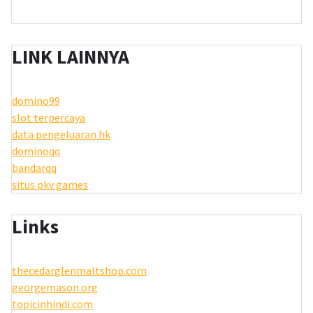
LINK LAINNYA
domino99
slot terpercaya
data pengeluaran hk
dominoqq
bandarqq
situs pkv games
Links
thecedarglenmaltshop.com
georgemason.org
topicinhindi.com