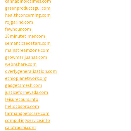
cannabinoidtimes.com
greenproductsgui.com
healthconcerning.com
rojgarind.com
fewhour.com
18minutetimer.com
semanticseostars.com
mainstreamzone.com
growmarijuanas.com
webnshare.com
overlygeneralization.com
ethiopianetwork.org
gadgetsmesh.com
justicefornevada.com
leisuretours.info
hellotbsbro.com
farmandpetscare.com
computingservice.info
caiofracini.com