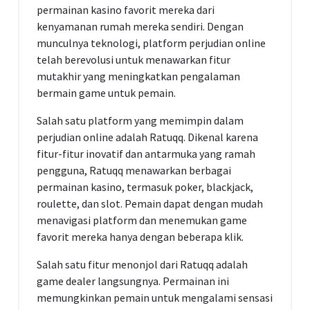
permainan kasino favorit mereka dari
kenyamanan rumah mereka sendiri. Dengan
munculnya teknologi, platform perjudian online
telah berevolusi untuk menawarkan fitur
mutakhir yang meningkatkan pengalaman
bermain game untuk pemain.
Salah satu platform yang memimpin dalam
perjudian online adalah Ratuqq. Dikenal karena
fitur-fitur inovatif dan antarmuka yang ramah
pengguna, Ratuqq menawarkan berbagai
permainan kasino, termasuk poker, blackjack,
roulette, dan slot. Pemain dapat dengan mudah
menavigasi platform dan menemukan game
favorit mereka hanya dengan beberapa klik.
Salah satu fitur menonjol dari Ratuqq adalah
game dealer langsungnya. Permainan ini
memungkinkan pemain untuk mengalami sensasi