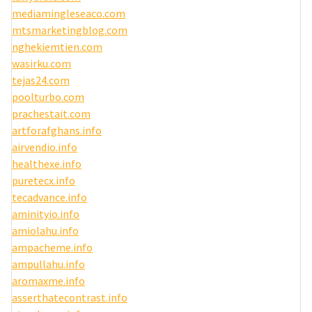
mediamingleseaco.com
mtsmarketingblog.com
nghekiemtien.com
wasirku.com
tejas24.com
poolturbo.com
prachestait.com
artforafghans.info
airvendio.info
healthexe.info
puretecx.info
tecadvance.info
aminityio.info
amiolahu.info
ampacheme.info
ampullahu.info
aromaxme.info
asserthatecontrast.info