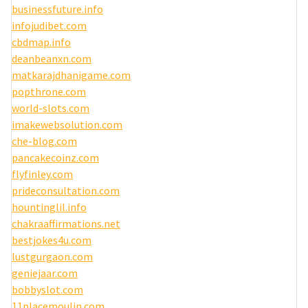
businessfuture.info
infojudibet.com
cbdmap.info
deanbeanxn.com
matkarajdhanigame.com
popthrone.com
world-slots.com
imakewebsolution.com
che-blog.com
pancakecoinz.com
flyfinley.com
prideconsultation.com
hountinglil.info
chakraaffirmations.net
bestjokes4u.com
lustgurgaon.com
geniejaar.com
bobbyslot.com
11placemoulin.com