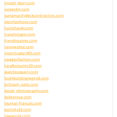
mypet-diary.com
oxweekly.com
panamacitydeckcontractors.com
westfashions.com
toolshandy.com
travelstager.com
trendinspires.com
rannyephul.com
reportradar360.com
swaggyfashion.com
taraftariumtv10.com
questionquery.com
bodybuildinglegend.com
brilliant-nails.com
dandr-photography.com
dokteroce.com
journal-francais.com
justintv10.com
lawyerule.com