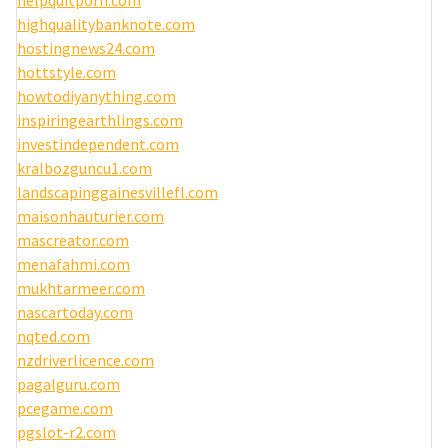
highqualitybanknote.com
hostingnews24.com
hottstyle.com
howtodiyanything.com
inspiringearthlings.com
investindependent.com
kralbozguncu1.com
landscapinggainesvillefl.com
maisonhauturier.com
mascreator.com
menafahmi.com
mukhtarmeer.com
nascartoday.com
nqted.com
nzdriverlicence.com
pagalguru.com
pcegame.com
pgslot-r2.com