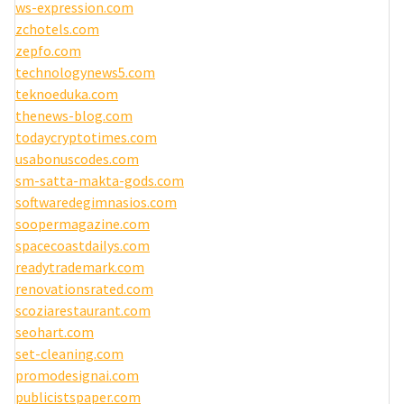
ws-expression.com
zchotels.com
zepfo.com
technologynews5.com
teknoeduka.com
thenews-blog.com
todaycryptotimes.com
usabonuscodes.com
sm-satta-makta-gods.com
softwaredegimnasios.com
soopermagazine.com
spacecoastdailys.com
readytrademark.com
renovationsrated.com
scoziarestaurant.com
seohart.com
set-cleaning.com
promodesignai.com
publicistspaper.com