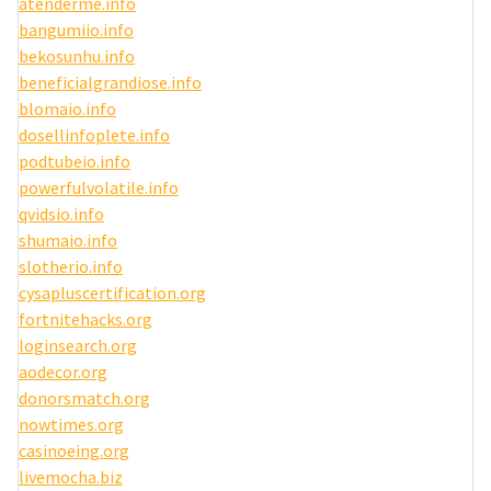
atenderme.info
bangumiio.info
bekosunhu.info
beneficialgrandiose.info
blomaio.info
dosellinfoplete.info
podtubeio.info
powerfulvolatile.info
qvidsio.info
shumaio.info
slotherio.info
cysapluscertification.org
fortnitehacks.org
loginsearch.org
aodecor.org
donorsmatch.org
nowtimes.org
casinoeing.org
livemocha.biz