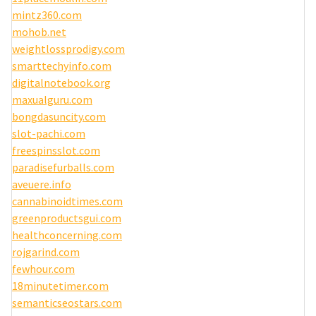
mintz360.com
mohob.net
weightlossprodigy.com
smarttechyinfo.com
digitalnotebook.org
maxualguru.com
bongdasuncity.com
slot-pachi.com
freespinsslot.com
paradisefurballs.com
aveuere.info
cannabinoidtimes.com
greenproductsgui.com
healthconcerning.com
rojgarind.com
fewhour.com
18minutetimer.com
semanticseostars.com