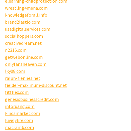
elearning-childprotection.com
wrestling4mena.com
knowledgeforall.info
brand2lastio.com
usadigitalservices.com
socialhoppers.com
creativedream.net
n2315.com
getwebonline.com
onlyfansheaven.com
lky08.com
ralph-fiennes.net
fielder-maximum-discount.net
fitfllex.com
genesisbusinesscredit.com
inforuang.com
kindsmarket.com
luvelylife.com
macramb.com