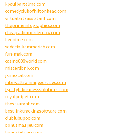
kpaulbartelme.com
comedyclubofhiltonhead.com
virtualartsassistant.com
theprimeinfographics.com
cheapvaliumordernow.com
beenime.com
sodecia-kemmerich.com
fun-mak.com
casino888world.com
misterdbnb.com
jkmezcal.com
intervaltrainingexercises.com
tyestylebusinesssolutions.com
royalpoipet.com
thestaurant.com
bestlinktrackingsoftware.com
clublubupoo.com
bonusmazijeu.com
bonuskyfojea.com