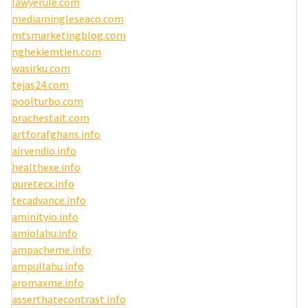
lawyerule.com
mediamingleseaco.com
mtsmarketingblog.com
nghekiemtien.com
wasirku.com
tejas24.com
poolturbo.com
prachestait.com
artforafghans.info
airvendio.info
healthexe.info
puretecx.info
tecadvance.info
aminityio.info
amiolahu.info
ampacheme.info
ampullahu.info
aromaxme.info
asserthatecontrast.info