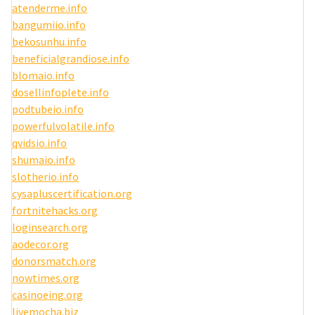
atenderme.info
bangumiio.info
bekosunhu.info
beneficialgrandiose.info
blomaio.info
dosellinfoplete.info
podtubeio.info
powerfulvolatile.info
qvidsio.info
shumaio.info
slotherio.info
cysapluscertification.org
fortnitehacks.org
loginsearch.org
aodecor.org
donorsmatch.org
nowtimes.org
casinoeing.org
livemocha.biz