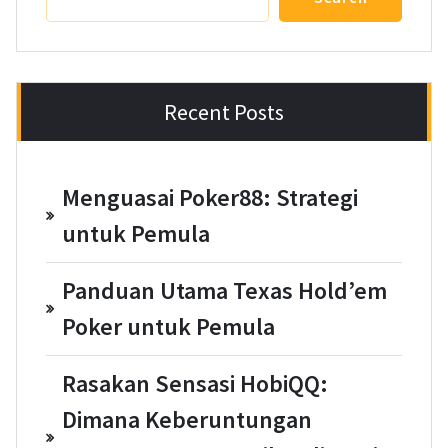
Recent Posts
Menguasai Poker88: Strategi
untuk Pemula
Panduan Utama Texas Hold’em
Poker untuk Pemula
Rasakan Sensasi HobiQQ:
Dimana Keberuntungan