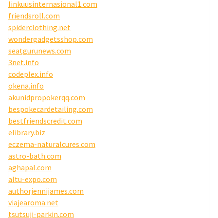
linkuusinternasional1.com
friendsroll.com
spiderclothing.net
wondergadgetsshop.com
seatgurunews.com
3net.info
codeplex.info
okena.info
akunidpropokerqq.com
bespokecardetailing.com
bestfriendscredit.com
elibrary.biz
eczema-naturalcures.com
astro-bath.com
aghapal.com
altu-expo.com
authorjennijames.com
viajearoma.net
tsutsuji-parkin.com