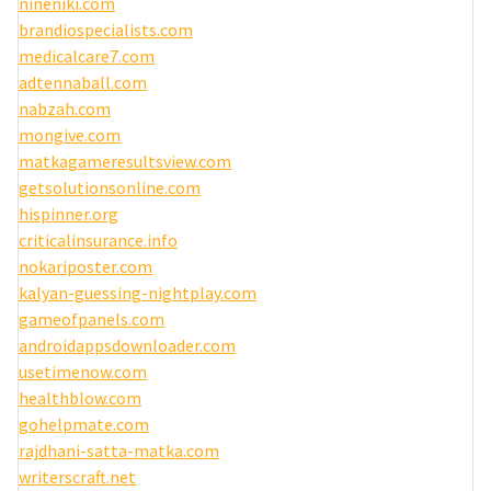
nineniki.com
brandiospecialists.com
medicalcare7.com
adtennaball.com
nabzah.com
mongive.com
matkagameresultsview.com
getsolutionsonline.com
hispinner.org
criticalinsurance.info
nokariposter.com
kalyan-guessing-nightplay.com
gameofpanels.com
androidappsdownloader.com
usetimenow.com
healthblow.com
gohelpmate.com
rajdhani-satta-matka.com
writerscraft.net