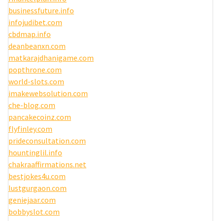
businessfuture.info
infojudibet.com
cbdmap.info
deanbeanxn.com
matkarajdhanigame.com
popthrone.com
world-slots.com
imakewebsolution.com
che-blog.com
pancakecoinz.com
flyfinley.com
prideconsultation.com
hountinglil.info
chakraaffirmations.net
bestjokes4u.com
lustgurgaon.com
geniejaar.com
bobbyslot.com