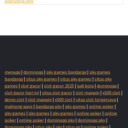
appruptio.info
menuqq
|
dominoqq
|
pkv games bandarqq
|
pkv games
bandarqq
|
situs pkv games
|
situs pkv games
|
situs pkv
games
|
slot gacor
|
slot gacor 2025
|
judi bola
|
dominoqq
|
slot gacor hari ini
|
situs slot gacor
|
slot maxwin
|
x500 slot
|
demo slot
|
slot maxwin
|
x500 slot
|
situs slot terpercaya
|
mahjong ways
|
bandarqq pkv
|
pkv games
|
online poker
|
pkv games
|
pkv games
|
pkv games
|
online poker
|
online
poker
|
online poker
|
dominoqq pkv
|
dominoqq pkv
|
dominoqq pkv
|
situs pkv
|
pkv
|
situs qq
|
online poker
|