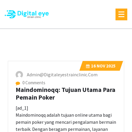
Skip
to
content
Nikmati kemudahan deposit pulsa dan peluang menang besar di slot gacor hanya di situs slot onl
terpercaya.
16
NOV 2025
Admin@digitaleyestrainclinic.com
0 Comments
Maindominoqq: Tujuan Utama Para
Pemain Poker
[ad_1]
Maindominoqq adalah tujuan online utama bagi
pemain poker yang mencari pengalaman bermain
terbaik. Dengan beragam permainan, layanan