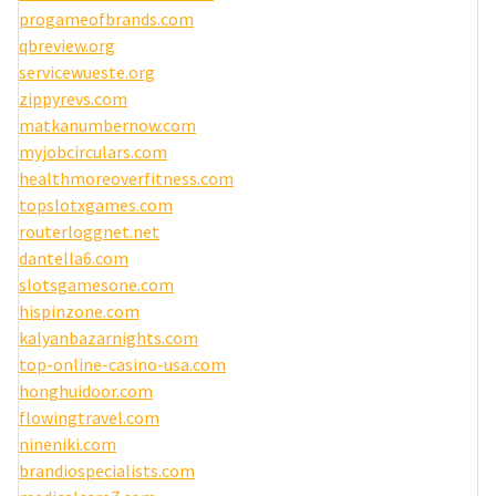
progameofbrands.com
qbreview.org
servicewueste.org
zippyrevs.com
matkanumbernow.com
myjobcirculars.com
healthmoreoverfitness.com
topslotxgames.com
routerloggnet.net
dantella6.com
slotsgamesone.com
hispinzone.com
kalyanbazarnights.com
top-online-casino-usa.com
honghuidoor.com
flowingtravel.com
nineniki.com
brandiospecialists.com