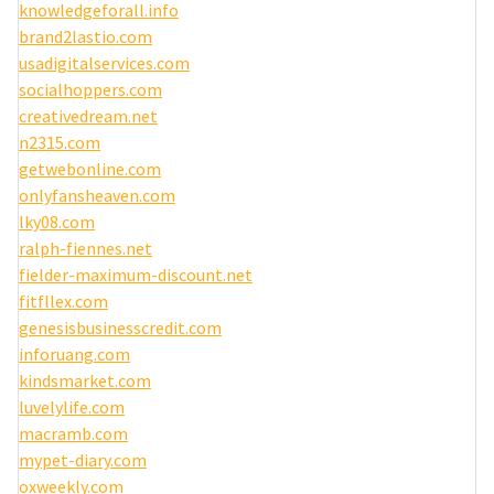
knowledgeforall.info
brand2lastio.com
usadigitalservices.com
socialhoppers.com
creativedream.net
n2315.com
getwebonline.com
onlyfansheaven.com
lky08.com
ralph-fiennes.net
fielder-maximum-discount.net
fitfllex.com
genesisbusinesscredit.com
inforuang.com
kindsmarket.com
luvelylife.com
macramb.com
mypet-diary.com
oxweekly.com