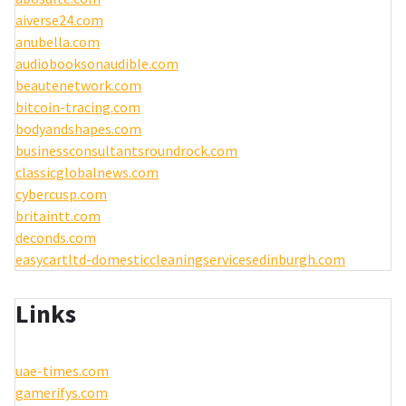
aiverse24.com
anubella.com
audiobooksonaudible.com
beautenetwork.com
bitcoin-tracing.com
bodyandshapes.com
businessconsultantsroundrock.com
classicglobalnews.com
cybercusp.com
britaintt.com
deconds.com
easycartltd-domesticcleaningservicesedinburgh.com
Links
uae-times.com
gamerifys.com