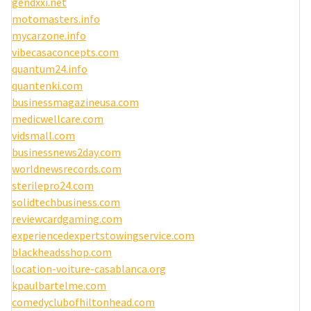
gendxxi.net
motomasters.info
mycarzone.info
vibecasaconcepts.com
quantum24.info
quantenki.com
businessmagazineusa.com
medicwellcare.com
vidsmall.com
businessnews2day.com
worldnewsrecords.com
sterilepro24.com
solidtechbusiness.com
reviewcardgaming.com
experiencedexpertstowingservice.com
blackheadsshop.com
location-voiture-casablanca.org
kpaulbartelme.com
comedyclubofhiltonhead.com