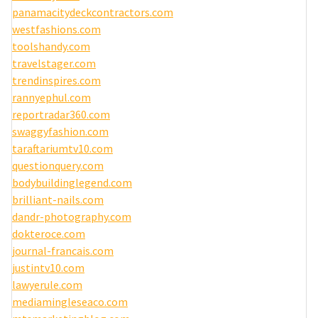
panamacitydeckcontractors.com
westfashions.com
toolshandy.com
travelstager.com
trendinspires.com
rannyephul.com
reportradar360.com
swaggyfashion.com
taraftariumtv10.com
questionquery.com
bodybuildinglegend.com
brilliant-nails.com
dandr-photography.com
dokteroce.com
journal-francais.com
justintv10.com
lawyerule.com
mediamingleseaco.com