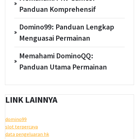
Panduan Komprehensif
Domino99: Panduan Lengkap
Menguasai Permainan
Memahami DominoQQ:
Panduan Utama Permainan
LINK LAINNYA
domino99
slot terpercaya
data pengeluaran hk