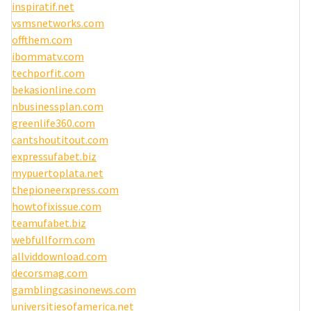
inspiratif.net
vsmsnetworks.com
offthem.com
ibommatv.com
techporfit.com
bekasionline.com
nbusinessplan.com
greenlife360.com
cantshoutitout.com
expressufabet.biz
mypuertoplata.net
thepioneerxpress.com
howtofixissue.com
teamufabet.biz
webfullform.com
allviddownload.com
decorsmag.com
gamblingcasinonews.com
universitiesofamerica.net