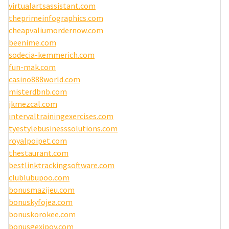
virtualartsassistant.com
theprimeinfographics.com
cheapvaliumordernow.com
beenime.com
sodecia-kemmerich.com
fun-mak.com
casino888world.com
misterdbnb.com
jkmezcal.com
intervaltrainingexercises.com
tyestylebusinesssolutions.com
royalpoipet.com
thestaurant.com
bestlinktrackingsoftware.com
clublubupoo.com
bonusmazijeu.com
bonuskyfojea.com
bonuskorokee.com
bonusgexipoy.com