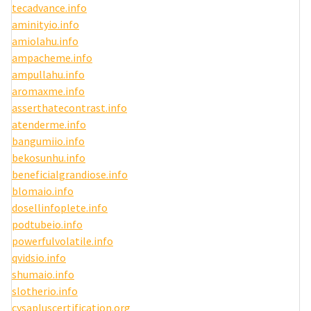
tecadvance.info
aminityio.info
amiolahu.info
ampacheme.info
ampullahu.info
aromaxme.info
asserthatecontrast.info
atenderme.info
bangumiio.info
bekosunhu.info
beneficialgrandiose.info
blomaio.info
dosellinfoplete.info
podtubeio.info
powerfulvolatile.info
qvidsio.info
shumaio.info
slotherio.info
cysapluscertification.org