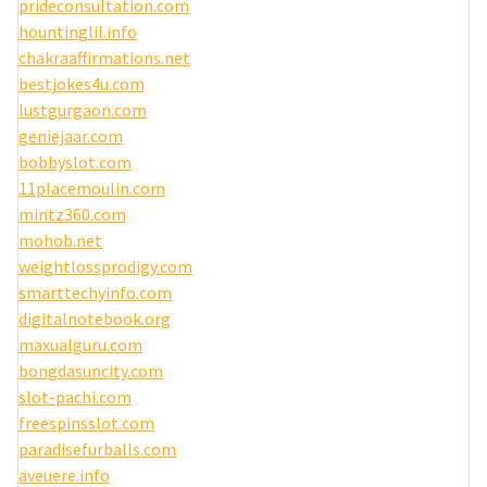
prideconsultation.com
hountinglil.info
chakraaffirmations.net
bestjokes4u.com
lustgurgaon.com
geniejaar.com
bobbyslot.com
11placemoulin.com
mintz360.com
mohob.net
weightlossprodigy.com
smarttechyinfo.com
digitalnotebook.org
maxualguru.com
bongdasuncity.com
slot-pachi.com
freespinsslot.com
paradisefurballs.com
aveuere.info