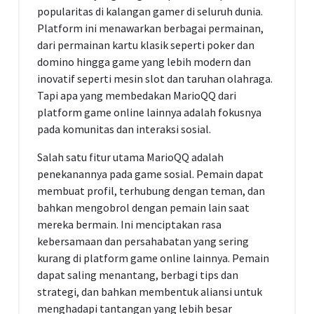
popularitas di kalangan gamer di seluruh dunia.
Platform ini menawarkan berbagai permainan,
dari permainan kartu klasik seperti poker dan
domino hingga game yang lebih modern dan
inovatif seperti mesin slot dan taruhan olahraga.
Tapi apa yang membedakan MarioQQ dari
platform game online lainnya adalah fokusnya
pada komunitas dan interaksi sosial.
Salah satu fitur utama MarioQQ adalah
penekanannya pada game sosial. Pemain dapat
membuat profil, terhubung dengan teman, dan
bahkan mengobrol dengan pemain lain saat
mereka bermain. Ini menciptakan rasa
kebersamaan dan persahabatan yang sering
kurang di platform game online lainnya. Pemain
dapat saling menantang, berbagi tips dan
strategi, dan bahkan membentuk aliansi untuk
menghadapi tantangan yang lebih besar