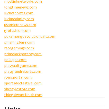
modlinknetworks.com
longtimenewz.com
luckysportss.com
luckpeakplay.com
usamicronews.com
grofashion.com
pokemongoevolutioncalc.com
phishingbase.com
racegamings.com
primejackpotstay.com
pokugaa.com
playvaultgame.com
playgrandresorts.com
romsportal.com
sportsdocfestival.com
shestylestore.com
thingsiwontfinish.com