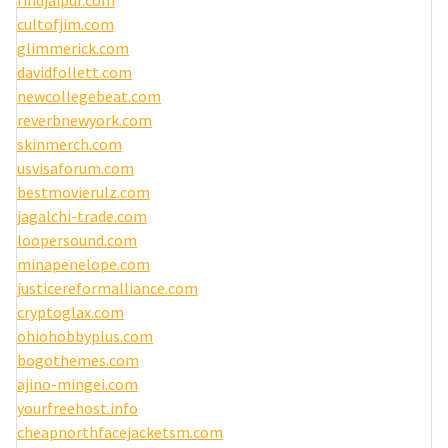
cultofjim.com
glimmerick.com
davidfollett.com
newcollegebeat.com
reverbnewyork.com
skinmerch.com
usvisaforum.com
bestmovierulz.com
jagalchi-trade.com
loopersound.com
minapenelope.com
justicereformalliance.com
cryptoglax.com
ohiohobbyplus.com
bogothemes.com
ajino-mingei.com
yourfreehost.info
cheapnorthfacejacketsm.com