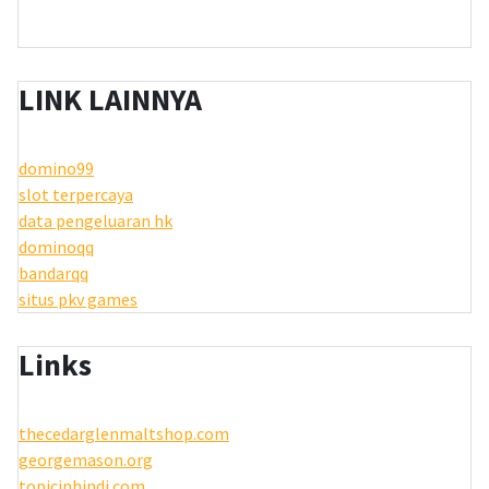
LINK LAINNYA
domino99
slot terpercaya
data pengeluaran hk
dominoqq
bandarqq
situs pkv games
Links
thecedarglenmaltshop.com
georgemason.org
topicinhindi.com