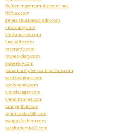
fielder-maximum-discount.net
fitfllex.com
genesisbusinesscredit.com
inforuang.com
kindsmarket.com
luvelylife.com
macramb.com
mypet-diary.com
oxweekly.com
panamacitydeckcontractors.com
westfashions.com
toolshandy.com
travelstager.com
trendinspires.com
rannyephul.com
reportradar360.com
swaggyfashion.com
taraftariumtv10.com