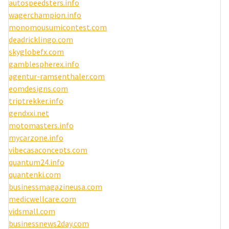
autospeedsters.info
wagerchampion.info
monomousumicontest.com
deadricklingo.com
skyglobefx.com
gamblespherex.info
agentur-ramsenthaler.com
eomdesigns.com
triptrekker.info
gendxxi.net
motomasters.info
mycarzone.info
vibecasaconcepts.com
quantum24.info
quantenki.com
businessmagazineusa.com
medicwellcare.com
vidsmall.com
businessnews2day.com