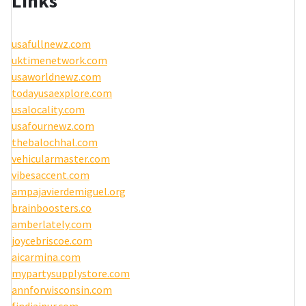
Links
usafullnewz.com
uktimenetwork.com
usaworldnewz.com
todayusaexplore.com
usalocality.com
usafournewz.com
thebalochhal.com
vehicularmaster.com
vibesaccent.com
ampajavierdemiguel.org
brainboosters.co
amberlately.com
joycebriscoe.com
aicarmina.com
mypartysupplystore.com
annforwisconsin.com
findjaipur.com