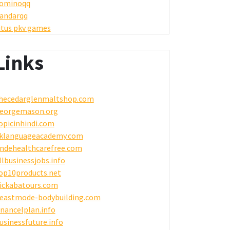
ominoqq
andarqq
itus pkv games
Links
hecedarglenmaltshop.com
eorgemason.org
opicinhindi.com
klanguageacademy.com
indehealthcarefree.com
llbusinessjobs.info
op10products.net
ickabatours.com
eastmode-bodybuilding.com
inancelplan.info
usinessfuture.info