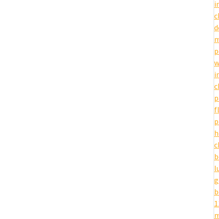
i
c
d
m
p
w
i
c
p
f
p
h
c
b
l
g
b
1
m