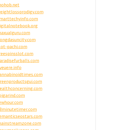
ohob.net
eightlossprodigy.com
marttechyinfo.com
igitalnotebook.org
axualguru.com
ongdasuncity.com
lot-pachi.com
reespinsslot.com
aradisefurballs.com
veuere.info
annabinoidtimes.com
reenproductsgui.com
ealthconcerning.com
ojgarind.com
ewhour.com
8minutetimer.com
emanticseostars.com
ainstreamzone.com