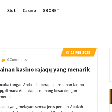
q
Slot
Casino
SBOBET
lot online terpercaya.
25
FEB 2025
0 Comments
inan kasino rajaqq yang menarik
coba tangan Anda di beberapa permainan kasino
jaqq, di mana Anda dapat menang besar dengan
 mereka.
sino yang melayani semua jenis pemain. Apakah