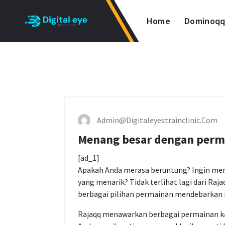
Skip
to
Home
Dominoq
content
Nikmati kemudahan deposit pulsa dan peluang menang besar di slot gacor hanya di situs s
Admin@digitaleyestrainclinic.com
Menang besar dengan perma
[ad_1]
Apakah Anda merasa beruntung? Ingin men
yang menarik? Tidak terlihat lagi dari Ra
berbagai pilihan permainan mendebarkan
Rajaqq menawarkan berbagai permainan ka