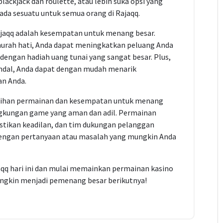
ackjack dan roulette, atau lebih suka opsi yang
 ada sesuatu untuk semua orang di Rajaqq.
Rajaqq adalah kesempatan untuk menang besar.
urah hati, Anda dapat meningkatkan peluang Anda
dengan hadiah uang tunai yang sangat besar. Plus,
ndal, Anda dapat dengan mudah menarik
n Anda.
ilihan permainan dan kesempatan untuk menang
ngkungan game yang aman dan adil. Permainan
stikan keadilan, dan tim dukungan pelanggan
dengan pertanyaan atau masalah yang mungkin Anda
qq hari ini dan mulai memainkan permainan kasino
ungkin menjadi pemenang besar berikutnya!