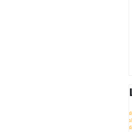
d
s
d