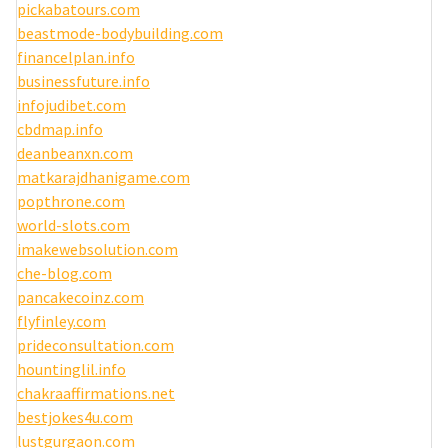
pickabatours.com
beastmode-bodybuilding.com
financelplan.info
businessfuture.info
infojudibet.com
cbdmap.info
deanbeanxn.com
matkarajdhanigame.com
popthrone.com
world-slots.com
imakewebsolution.com
che-blog.com
pancakecoinz.com
flyfinley.com
prideconsultation.com
hountinglil.info
chakraaffirmations.net
bestjokes4u.com
lustgurgaon.com