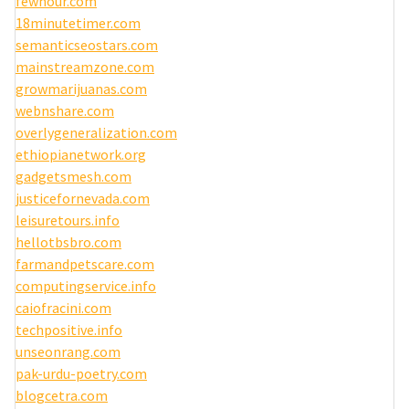
fewhour.com
18minutetimer.com
semanticseostars.com
mainstreamzone.com
growmarijuanas.com
webnshare.com
overlygeneralization.com
ethiopianetwork.org
gadgetsmesh.com
justicefornevada.com
leisuretours.info
hellotbsbro.com
farmandpetscare.com
computingservice.info
caiofracini.com
techpositive.info
unseonrang.com
pak-urdu-poetry.com
blogcetra.com