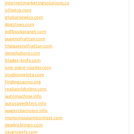
internetmarketingsolutions.co
ollystvs.com
globalnewscx.com
dogslives.com
pdfbookplanet.com
queenofrattan.com
thequeenofrattan.com
denohubpro.com
blades-knife.com
one-piece-spoiler.com
studiooneiota.com
findingcasino.org
realworldcobra.com
automachine.info
autospeedsters.info
wagerchampion.info
monomousumicontest.com
deadricklingo.com
skyglobefx.com