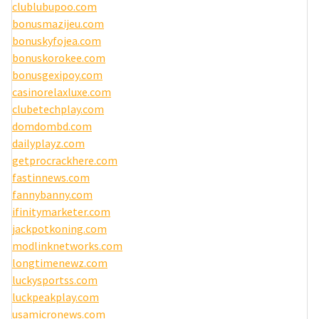
clublubupoo.com
bonusmazijeu.com
bonuskyfojea.com
bonuskorokee.com
bonusgexipoy.com
casinorelaxluxe.com
clubetechplay.com
domdombd.com
dailyplayz.com
getprocrackhere.com
fastinnews.com
fannybanny.com
ifinitymarketer.com
jackpotkoning.com
modlinknetworks.com
longtimenewz.com
luckysportss.com
luckpeakplay.com
usamicronews.com