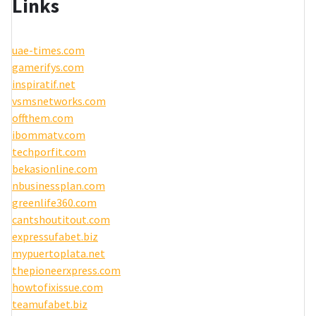
Links
uae-times.com
gamerifys.com
inspiratif.net
vsmsnetworks.com
offthem.com
ibommatv.com
techporfit.com
bekasionline.com
nbusinessplan.com
greenlife360.com
cantshoutitout.com
expressufabet.biz
mypuertoplata.net
thepioneerxpress.com
howtofixissue.com
teamufabet.biz