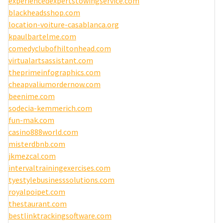
experiencedexpertstowingservice.com
blackheadsshop.com
location-voiture-casablanca.org
kpaulbartelme.com
comedyclubofhiltonhead.com
virtualartsassistant.com
theprimeinfographics.com
cheapvaliumordernow.com
beenime.com
sodecia-kemmerich.com
fun-mak.com
casino888world.com
misterdbnb.com
jkmezcal.com
intervaltrainingexercises.com
tyestylebusinesssolutions.com
royalpoipet.com
thestaurant.com
bestlinktrackingsoftware.com