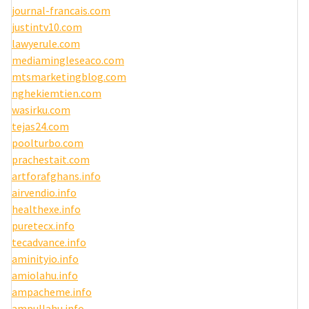
journal-francais.com
justintv10.com
lawyerule.com
mediamingleseaco.com
mtsmarketingblog.com
nghekiemtien.com
wasirku.com
tejas24.com
poolturbo.com
prachestait.com
artforafghans.info
airvendio.info
healthexe.info
puretecx.info
tecadvance.info
aminityio.info
amiolahu.info
ampacheme.info
ampullahu.info