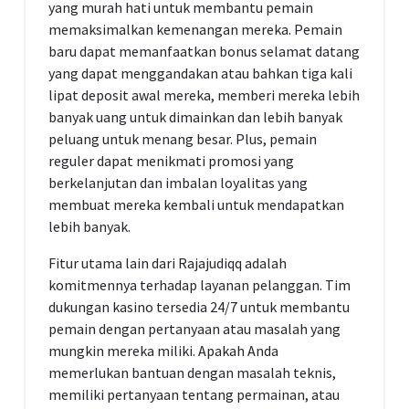
yang murah hati untuk membantu pemain
memaksimalkan kemenangan mereka. Pemain
baru dapat memanfaatkan bonus selamat datang
yang dapat menggandakan atau bahkan tiga kali
lipat deposit awal mereka, memberi mereka lebih
banyak uang untuk dimainkan dan lebih banyak
peluang untuk menang besar. Plus, pemain
reguler dapat menikmati promosi yang
berkelanjutan dan imbalan loyalitas yang
membuat mereka kembali untuk mendapatkan
lebih banyak.
Fitur utama lain dari Rajajudiqq adalah
komitmennya terhadap layanan pelanggan. Tim
dukungan kasino tersedia 24/7 untuk membantu
pemain dengan pertanyaan atau masalah yang
mungkin mereka miliki. Apakah Anda
memerlukan bantuan dengan masalah teknis,
memiliki pertanyaan tentang permainan, atau