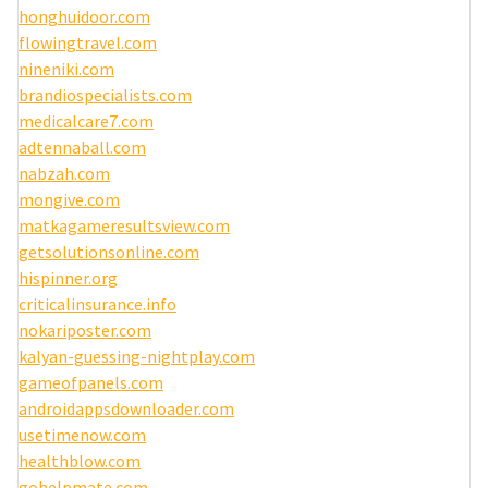
honghuidoor.com
flowingtravel.com
nineniki.com
brandiospecialists.com
medicalcare7.com
adtennaball.com
nabzah.com
mongive.com
matkagameresultsview.com
getsolutionsonline.com
hispinner.org
criticalinsurance.info
nokariposter.com
kalyan-guessing-nightplay.com
gameofpanels.com
androidappsdownloader.com
usetimenow.com
healthblow.com
gohelpmate.com