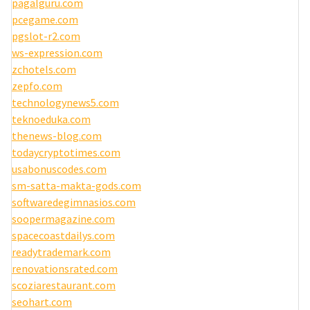
pagalguru.com
pcegame.com
pgslot-r2.com
ws-expression.com
zchotels.com
zepfo.com
technologynews5.com
teknoeduka.com
thenews-blog.com
todaycryptotimes.com
usabonuscodes.com
sm-satta-makta-gods.com
softwaredegimnasios.com
soopermagazine.com
spacecoastdailys.com
readytrademark.com
renovationsrated.com
scoziarestaurant.com
seohart.com