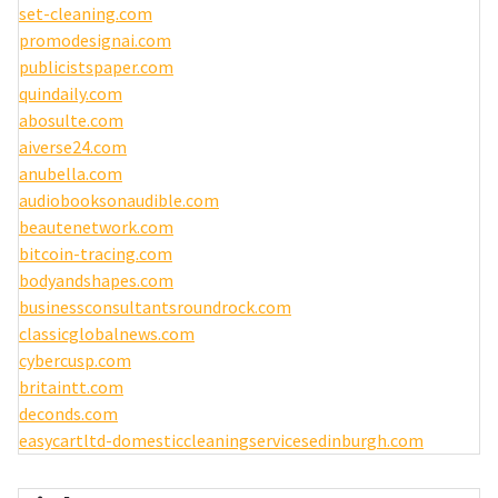
set-cleaning.com
promodesignai.com
publicistspaper.com
quindaily.com
abosulte.com
aiverse24.com
anubella.com
audiobooksonaudible.com
beautenetwork.com
bitcoin-tracing.com
bodyandshapes.com
businessconsultantsroundrock.com
classicglobalnews.com
cybercusp.com
britaintt.com
deconds.com
easycartltd-domesticcleaningservicesedinburgh.com