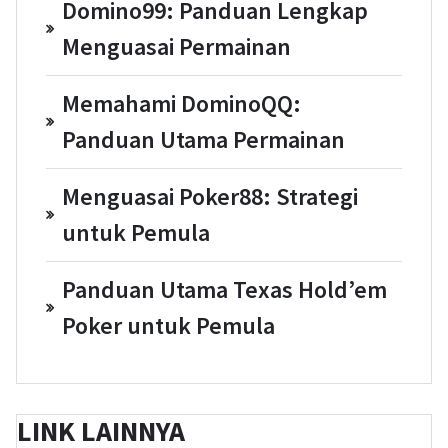
Domino99: Panduan Lengkap
Menguasai Permainan
Memahami DominoQQ:
Panduan Utama Permainan
Menguasai Poker88: Strategi
untuk Pemula
Panduan Utama Texas Hold’em
Poker untuk Pemula
LINK LAINNYA