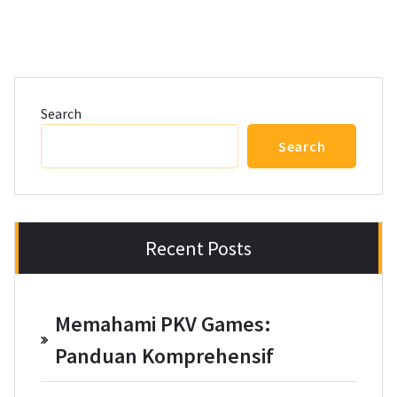
Search
Search
Recent Posts
Memahami PKV Games:
Panduan Komprehensif