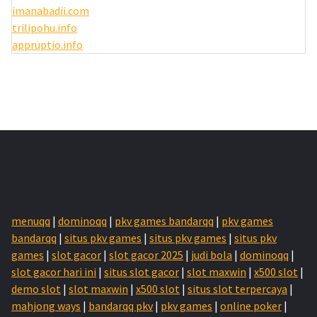
imanabadii.com
trilipohu.info
appruptio.info
menuqq
|
dominoqq
|
pkv games bandarqq
|
pkv games
bandarqq
|
situs pkv games
|
situs pkv games
|
situs pkv
games
|
slot gacor
|
slot gacor 2025
|
judi bola
|
dominoqq
|
slot gacor hari ini
|
situs slot gacor
|
slot maxwin
|
x500 slot
|
demo slot
|
slot maxwin
|
x500 slot
|
situs slot terpercaya
|
mahjong ways
|
bandarqq pkv
|
pkv games
|
online poker
|