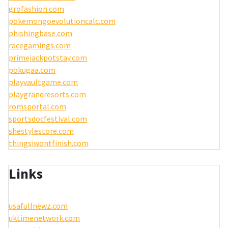
grofashion.com
pokemongoevolutioncalc.com
phishingbase.com
racegamings.com
primejackpotstay.com
pokugaa.com
playvaultgame.com
playgrandresorts.com
romsportal.com
sportsdocfestival.com
shestylestore.com
thingsiwontfinish.com
Links
usafullnewz.com
uktimenetwork.com