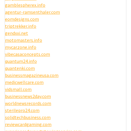
gamblespherex.info
agentur-ramsenthaler.com
eomdesigns.com
triptrekker.info
gendxxi.net
motomasters.info
mycarzone.info
vibecasaconcepts.com
quantum24.info
quantenki.com
businessmagazineusa.com
medicwellcare.com
vidsmall.com
businessnews2day.com
worldnewsrecords.com
sterilepro24.com
solidtechbusiness.com
reviewcardgaming.com