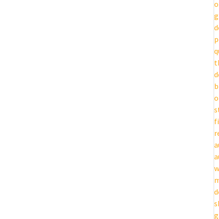
o
g
d
p
q
t
d
b
o
s
f
r
a
a
w
m
d
s
g