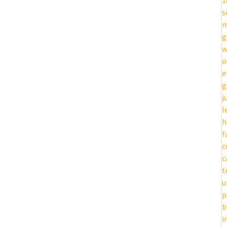
1
s
m
g
w
o
e
g
j
l
h
f
c
c
t
u
p
b
i