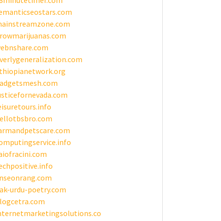
8minutetimer.com
emanticseostars.com
ainstreamzone.com
rowmarijuanas.com
ebnshare.com
verlygeneralization.com
thiopianetwork.org
adgetsmesh.com
usticefornevada.com
eisuretours.info
ellotbsbro.com
armandpetscare.com
omputingservice.info
aiofracini.com
echpositive.info
nseonrang.com
ak-urdu-poetry.com
logcetra.com
nternetmarketingsolutions.co