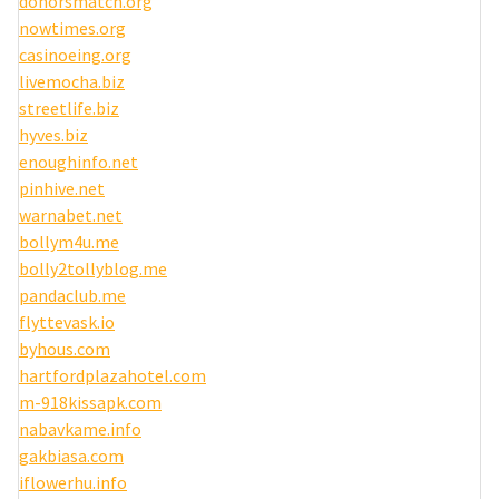
donorsmatch.org
nowtimes.org
casinoeing.org
livemocha.biz
streetlife.biz
hyves.biz
enoughinfo.net
pinhive.net
warnabet.net
bollym4u.me
bolly2tollyblog.me
pandaclub.me
flyttevask.io
byhous.com
hartfordplazahotel.com
m-918kissapk.com
nabavkame.info
gakbiasa.com
iflowerhu.info