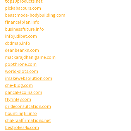
top10products.net
pickabatours.com
beastmode-bodybuilding.com
financelplan.info
businessfuture.info
infojudibet.com
cbdmap.info
deanbeanxn.com
matkarajdhanigame.com
popthrone.com
world-slots.com
imakewebsolution.com
che-blog.com
pancakecoinz.com
flyfinley.com
prideconsultation.com
hountinglil.info
chakraaffirmations.net
bestjokes4u.com