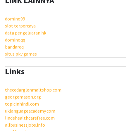
LINK LAINNYA
domino99
slot terpercaya
data pengeluaran hk
dominoqq
bandarqq
situs pkv games
Links
thecedarglenmaltshop.com
georgemason.org
topicinhindi.com
uklanguageacademy.com
lindehealthcarefree.com
allbusinessjobs.info