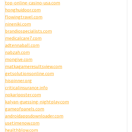
top-online-casino-usa.com
honghuidoor.com
flowingtravel.com
nineniki.com
brandiospecialists.com
medicalcare7.com
adtennaball.com
nabzah.com
mongive.com
matkagameresultsview.com
getsolutionsonline.com
hispinner.org
criticalinsurance.info
nokariposter.com
kalyan-guessing-nightplay.com
gameofpanels.com
androidappsdownloader.com
usetimenow.com
healthblow.com