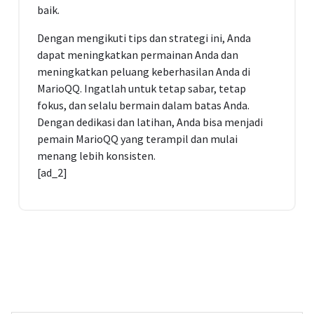
baik.
Dengan mengikuti tips dan strategi ini, Anda
dapat meningkatkan permainan Anda dan
meningkatkan peluang keberhasilan Anda di
MarioQQ. Ingatlah untuk tetap sabar, tetap
fokus, dan selalu bermain dalam batas Anda.
Dengan dedikasi dan latihan, Anda bisa menjadi
pemain MarioQQ yang terampil dan mulai
menang lebih konsisten.
[ad_2]