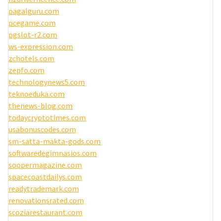
pagalguru.com
pcegame.com
pgslot-r2.com
ws-expression.com
zchotels.com
zepfo.com
technologynews5.com
teknoeduka.com
thenews-blog.com
todaycryptotimes.com
usabonuscodes.com
sm-satta-makta-gods.com
softwaredegimnasios.com
soopermagazine.com
spacecoastdailys.com
readytrademark.com
renovationsrated.com
scoziarestaurant.com