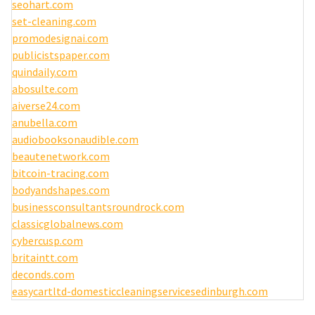
seohart.com
set-cleaning.com
promodesignai.com
publicistspaper.com
quindaily.com
abosulte.com
aiverse24.com
anubella.com
audiobooksonaudible.com
beautenetwork.com
bitcoin-tracing.com
bodyandshapes.com
businessconsultantsroundrock.com
classicglobalnews.com
cybercusp.com
britaintt.com
deconds.com
easycartltd-domesticcleaningservicesedinburgh.com