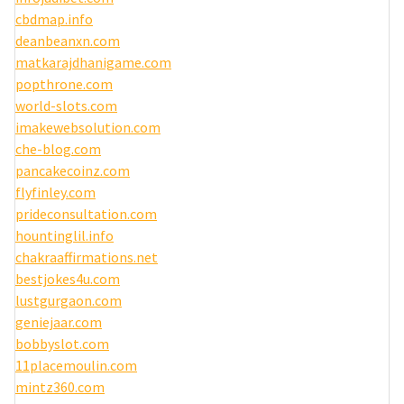
cbdmap.info
deanbeanxn.com
matkarajdhanigame.com
popthrone.com
world-slots.com
imakewebsolution.com
che-blog.com
pancakecoinz.com
flyfinley.com
prideconsultation.com
hountinglil.info
chakraaffirmations.net
bestjokes4u.com
lustgurgaon.com
geniejaar.com
bobbyslot.com
11placemoulin.com
mintz360.com