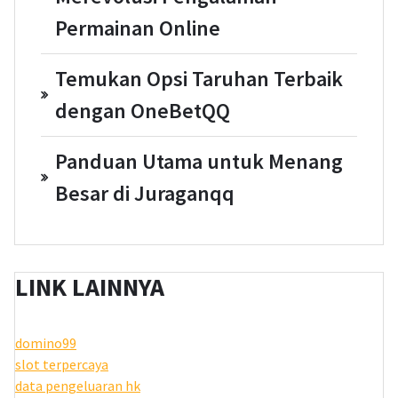
Permainan Online
Temukan Opsi Taruhan Terbaik
dengan OneBetQQ
Panduan Utama untuk Menang
Besar di Juraganqq
LINK LAINNYA
domino99
slot terpercaya
data pengeluaran hk