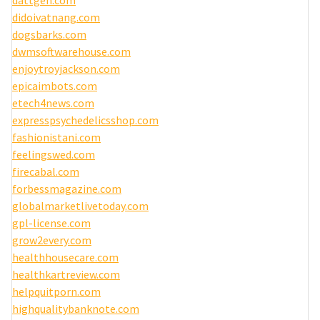
didoivatnang.com
dogsbarks.com
dwmsoftwarehouse.com
enjoytroyjackson.com
epicaimbots.com
etech4news.com
expresspsychedelicsshop.com
fashionistani.com
feelingswed.com
firecabal.com
forbessmagazine.com
globalmarketlivetoday.com
gpl-license.com
grow2every.com
healthhousecare.com
healthkartreview.com
helpquitporn.com
highqualitybanknote.com