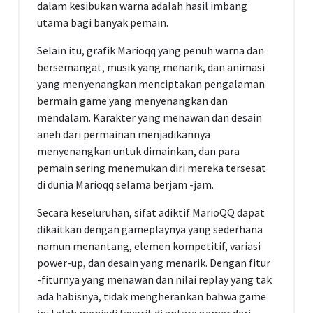
dalam kesibukan warna adalah hasil imbang
utama bagi banyak pemain.
Selain itu, grafik Marioqq yang penuh warna dan
bersemangat, musik yang menarik, dan animasi
yang menyenangkan menciptakan pengalaman
bermain game yang menyenangkan dan
mendalam. Karakter yang menawan dan desain
aneh dari permainan menjadikannya
menyenangkan untuk dimainkan, dan para
pemain sering menemukan diri mereka tersesat
di dunia Marioqq selama berjam -jam.
Secara keseluruhan, sifat adiktif MarioQQ dapat
dikaitkan dengan gameplaynya yang sederhana
namun menantang, elemen kompetitif, variasi
power-up, dan desain yang menarik. Dengan fitur
-fiturnya yang menawan dan nilai replay yang tak
ada habisnya, tidak mengherankan bahwa game
ini telah menjadi favorit di antara gamer dari