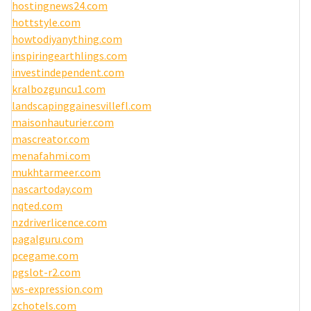
hostingnews24.com
hottstyle.com
howtodiyanything.com
inspiringearthlings.com
investindependent.com
kralbozguncu1.com
landscapinggainesvillefl.com
maisonhauturier.com
mascreator.com
menafahmi.com
mukhtarmeer.com
nascartoday.com
nqted.com
nzdriverlicence.com
pagalguru.com
pcegame.com
pgslot-r2.com
ws-expression.com
zchotels.com