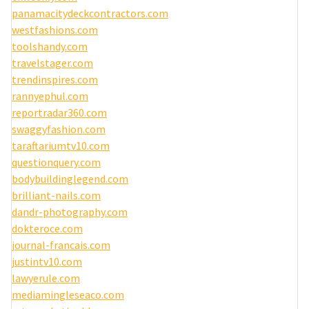
panamacitydeckcontractors.com
westfashions.com
toolshandy.com
travelstager.com
trendinspires.com
rannyephul.com
reportradar360.com
swaggyfashion.com
taraftariumtv10.com
questionquery.com
bodybuildinglegend.com
brilliant-nails.com
dandr-photography.com
dokteroce.com
journal-francais.com
justintv10.com
lawyerule.com
mediamingleseaco.com