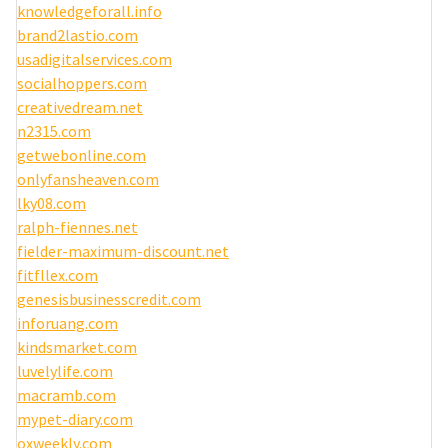
knowledgeforall.info
brand2lastio.com
usadigitalservices.com
socialhoppers.com
creativedream.net
n2315.com
getwebonline.com
onlyfansheaven.com
lky08.com
ralph-fiennes.net
fielder-maximum-discount.net
fitfllex.com
genesisbusinesscredit.com
inforuang.com
kindsmarket.com
luvelylife.com
macramb.com
mypet-diary.com
oxweekly.com