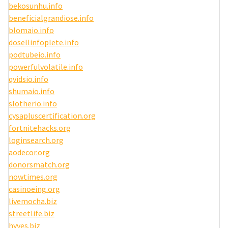
bekosunhu.info
beneficialgrandiose.info
blomaio.info
dosellinfoplete.info
podtubeio.info
powerfulvolatile.info
qvidsio.info
shumaio.info
slotherio.info
cysapluscertification.org
fortnitehacks.org
loginsearch.org
aodecor.org
donorsmatch.org
nowtimes.org
casinoeing.org
livemocha.biz
streetlife.biz
hyves.biz