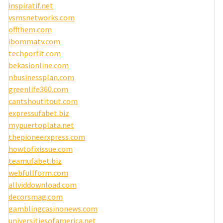
inspiratif.net
vsmsnetworks.com
offthem.com
ibommatv.com
techporfit.com
bekasionline.com
nbusinessplan.com
greenlife360.com
cantshoutitout.com
expressufabet.biz
mypuertoplata.net
thepioneerxpress.com
howtofixissue.com
teamufabet.biz
webfullform.com
allviddownload.com
decorsmag.com
gamblingcasinonews.com
universitiesofamerica.net