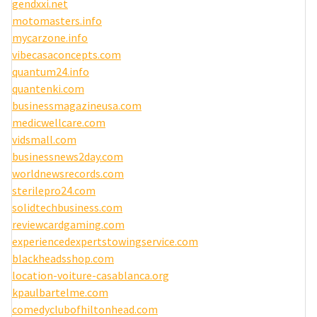
gendxxi.net
motomasters.info
mycarzone.info
vibecasaconcepts.com
quantum24.info
quantenki.com
businessmagazineusa.com
medicwellcare.com
vidsmall.com
businessnews2day.com
worldnewsrecords.com
sterilepro24.com
solidtechbusiness.com
reviewcardgaming.com
experiencedexpertstowingservice.com
blackheadsshop.com
location-voiture-casablanca.org
kpaulbartelme.com
comedyclubofhiltonhead.com