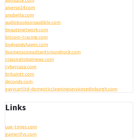
aiverse24.com
anubella.com
audiobooksonaudible.com
beautenetwork.com
bitcoin-tracing.com
bodyandshapes.com
businessconsultantsroundrock.com
classicglobalnews.com
cybercusp.com
britaintt.com
deconds.com
easycartltd-domesticcleaningservicesedinburgh.com
Links
uae-times.com
gamerifys.com