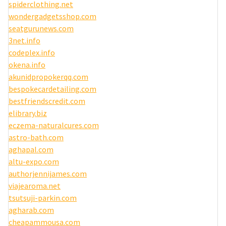
spiderclothing.net
wondergadgetsshop.com
seatgurunews.com
3net.info
codeplex.info
okena.info
akunidpropokerqq.com
bespokecardetailing.com
bestfriendscredit.com
elibrary.biz
eczema-naturalcures.com
astro-bath.com
aghapal.com
altu-expo.com
authorjennijames.com
viajearoma.net
tsutsuji-parkin.com
agharab.com
cheapammousa.com