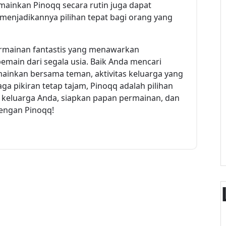
nkan Pinoqq secara rutin juga dapat
menjadikannya pilihan tepat bagi orang yang
ermainan fantastis yang menawarkan
main dari segala usia. Baik Anda mencari
inkan bersama teman, aktivitas keluarga yang
a pikiran tetap tajam, Pinoqq adalah pilihan
 keluarga Anda, siapkan papan permainan, dan
dengan Pinoqq!