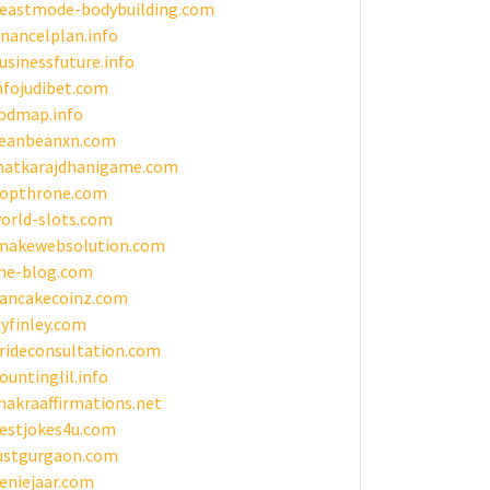
eastmode-bodybuilding.com
inancelplan.info
usinessfuture.info
nfojudibet.com
bdmap.info
eanbeanxn.com
atkarajdhanigame.com
opthrone.com
orld-slots.com
makewebsolution.com
he-blog.com
ancakecoinz.com
lyfinley.com
rideconsultation.com
ountinglil.info
hakraaffirmations.net
estjokes4u.com
ustgurgaon.com
eniejaar.com