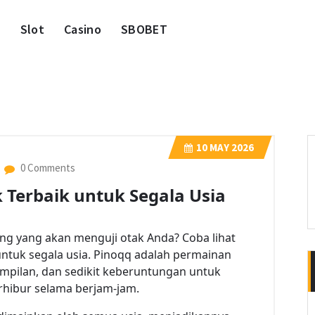
q
Slot
Casino
SBOBET
i situs slot online terpercaya.
10
MAY 2026
0 Comments
 Terbaik untuk Segala Usia
g yang akan menguji otak Anda? Coba lihat
untuk segala usia. Pinoqq adalah permainan
mpilan, dan sedikit keberuntungan untuk
rhibur selama berjam-jam.