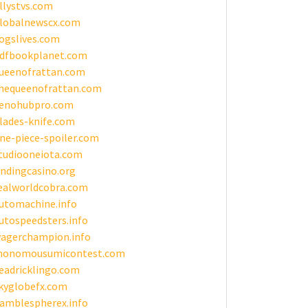
llystvs.com
lobalnewscx.com
ogslives.com
dfbookplanet.com
ueenofrattan.com
hequeenofrattan.com
enohubpro.com
lades-knife.com
ne-piece-spoiler.com
tudiooneiota.com
indingcasino.org
ealworldcobra.com
utomachine.info
utospeedsters.info
agerchampion.info
onomousumicontest.com
eadricklingo.com
kyglobefx.com
amblespherex.info