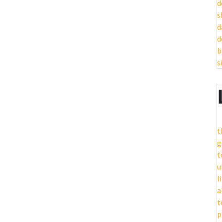
d
s
d
d
b
s
t
g
t
u
l
a
t
p