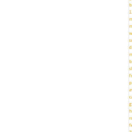
b
1
m
m
w
s
d
m
b
s
f
p
a
c
g
h
r
f