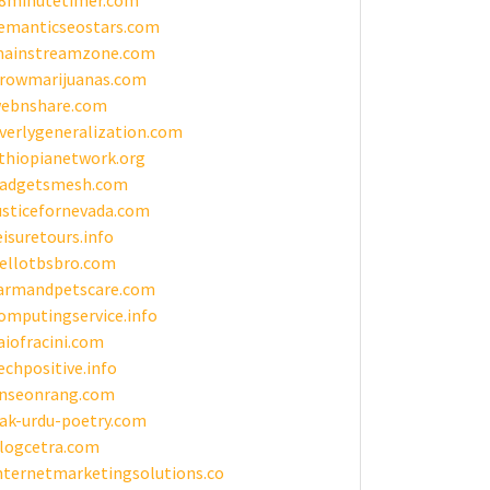
8minutetimer.com
emanticseostars.com
ainstreamzone.com
rowmarijuanas.com
ebnshare.com
verlygeneralization.com
thiopianetwork.org
adgetsmesh.com
usticefornevada.com
eisuretours.info
ellotbsbro.com
armandpetscare.com
omputingservice.info
aiofracini.com
echpositive.info
nseonrang.com
ak-urdu-poetry.com
logcetra.com
nternetmarketingsolutions.co