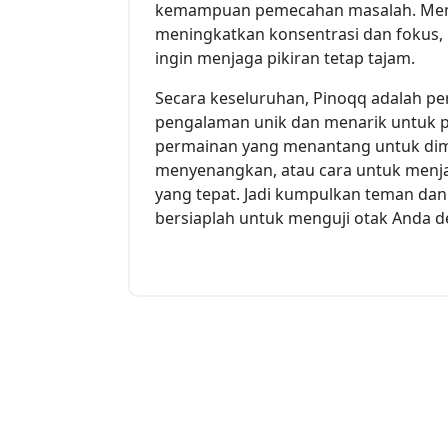
kemampuan pemecahan masalah. Memai
meningkatkan konsentrasi dan fokus, 
ingin menjaga pikiran tetap tajam.
Secara keseluruhan, Pinoqq adalah p
pengalaman unik dan menarik untuk pe
permainan yang menantang untuk dima
menyenangkan, atau cara untuk menjag
yang tepat. Jadi kumpulkan teman dan
bersiaplah untuk menguji otak Anda 