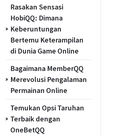
Rasakan Sensasi
HobiQQ: Dimana
Keberuntungan
Bertemu Keterampilan
di Dunia Game Online
Bagaimana MemberQQ
Merevolusi Pengalaman
Permainan Online
Temukan Opsi Taruhan
Terbaik dengan
OneBetQQ