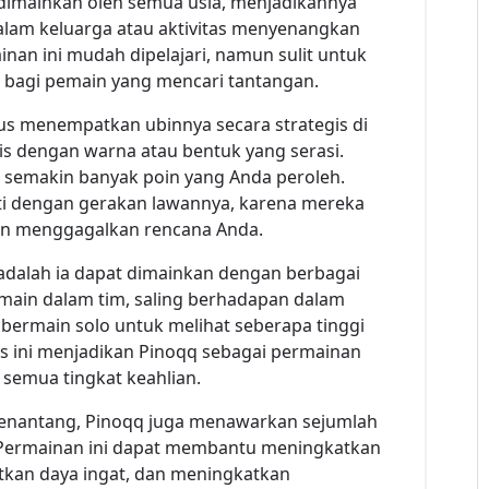
dimainkan oleh semua usia, menjadikannya
lam keluarga atau aktivitas menyenangkan
an ini mudah dipelajari, namun sulit untuk
s bagi pemain yang mencari tantangan.
us menempatkan ubinnya secara strategis di
 dengan warna atau bentuk yang serasi.
 semakin banyak poin yang Anda peroleh.
ti dengan gerakan lawannya, karena mereka
n menggagalkan rencana Anda.
 adalah ia dapat dimainkan dengan berbagai
main dalam tim, saling berhadapan dalam
 bermain solo untuk melihat seberapa tinggi
tas ini menjadikan Pinoqq sebagai permainan
 semua tingkat keahlian.
menantang, Pinoqq juga menawarkan sejumlah
 Permainan ini dapat membantu meningkatkan
atkan daya ingat, dan meningkatkan