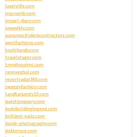
luvelylife.com
macramb.com
mypet-diary.com
oxweekly.com
panamacitydeckcontractors.com
westfashions.com
toolshandy.com
travelstager.com
trendinspires.com
rannyephul.com
reportradar360.com
swaggyfashion.com
taraftariumtv10.com
questionquery.com
bodybuildinglegend.com
brilliant-nails.com
dandr-photography.com
dokteroce.com