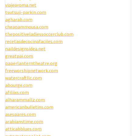
viajearoma.net
tsutsuji-parkin.com
agharab.com
cheapammousa.com
thepositiveladiessoccerclub.com
recetasdecocinafaciles.com
naildesignsidea.net
greatpai.com
paperlanterntheatre.org
freeworshipnetwork.com
watercraftllc.com
abourge.com
afiliixs.com
alharammallz.com
americanbulletins.com
asespares.com
arabianstime.com
atticabblues.com
autometropolist.com