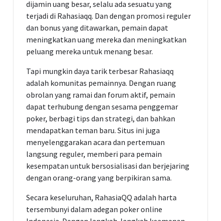
dijamin uang besar, selalu ada sesuatu yang
terjadi di Rahasiaqq. Dan dengan promosi reguler
dan bonus yang ditawarkan, pemain dapat
meningkatkan uang mereka dan meningkatkan
peluang mereka untuk menang besar.
Tapi mungkin daya tarik terbesar Rahasiaqq
adalah komunitas pemainnya. Dengan ruang
obrolan yang ramai dan forum aktif, pemain
dapat terhubung dengan sesama penggemar
poker, berbagi tips dan strategi, dan bahkan
mendapatkan teman baru. Situs ini juga
menyelenggarakan acara dan pertemuan
langsung reguler, memberi para pemain
kesempatan untuk bersosialisasi dan berjejaring
dengan orang-orang yang berpikiran sama.
Secara keseluruhan, RahasiaQQ adalah harta
tersembunyi dalam adegan poker online
Indonesia. Dengan langkah-langkah keamanan