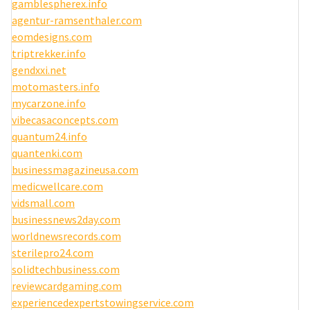
gamblespherex.info
agentur-ramsenthaler.com
eomdesigns.com
triptrekker.info
gendxxi.net
motomasters.info
mycarzone.info
vibecasaconcepts.com
quantum24.info
quantenki.com
businessmagazineusa.com
medicwellcare.com
vidsmall.com
businessnews2day.com
worldnewsrecords.com
sterilepro24.com
solidtechbusiness.com
reviewcardgaming.com
experiencedexpertstowingservice.com