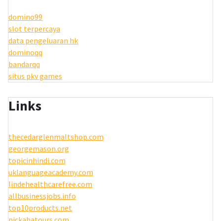
domino99
slot terpercaya
data pengeluaran hk
dominoqq
bandarqq
situs pkv games
Links
thecedarglenmaltshop.com
georgemason.org
topicinhindi.com
uklanguageacademy.com
lindehealthcarefree.com
allbusinessjobs.info
top10products.net
pickabatours.com