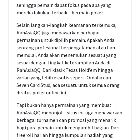
sehingga pemain dapat fokus pada apa yang
mereka lakukan terbaik – bermain poker.
Selain langkah-langkah keamanan terkemuka,
RahAsiaQQ juga menawarkan berbagai
permainan untuk dipilih pemain. Apakah Anda
seorang profesional berpengalaman atau baru
memulai, Anda akan menemukan sesuatu yang
sesuai dengan tingkat keterampilan Anda di
RahAsiaQQ. Dari klasik Texas Hold’em hingga
varian yang lebih eksotis seperti Omaha dan
Seven Card Stud, ada sesuatu untuk semua orang
di situs poker online ini.
Tapi bukan hanya permainan yang membuat
RahAsiaQQ menonjol – situs ini juga menawarkan
berbagai turnamen dan promosi yang menarik
bagi para pemain untuk mengambil bagian. Dari
freeroll harian hingga kumpulan hadiah yang