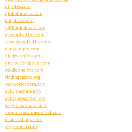
ollystvs.com
globalnewscx.com
dogslives.com
pdfbookplanet.com
queenofrattan.com
thequeenofrattan.com
denohubpro.com
blades-knife.com
one-piece-spoiler.com
studiooneiota.com
findingcasino.org
realworldcobra.com
automachine.info
autospeedsters.info
wagerchampion.info
monomousumicontest.com
deadricklingo.com
skyglobefx.com