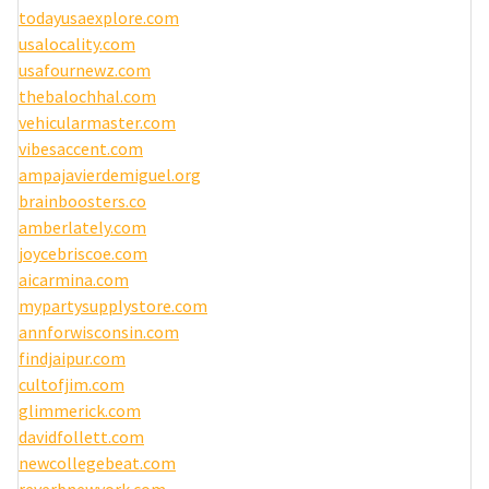
todayusaexplore.com
usalocality.com
usafournewz.com
thebalochhal.com
vehicularmaster.com
vibesaccent.com
ampajavierdemiguel.org
brainboosters.co
amberlately.com
joycebriscoe.com
aicarmina.com
mypartysupplystore.com
annforwisconsin.com
findjaipur.com
cultofjim.com
glimmerick.com
davidfollett.com
newcollegebeat.com
reverbnewyork.com