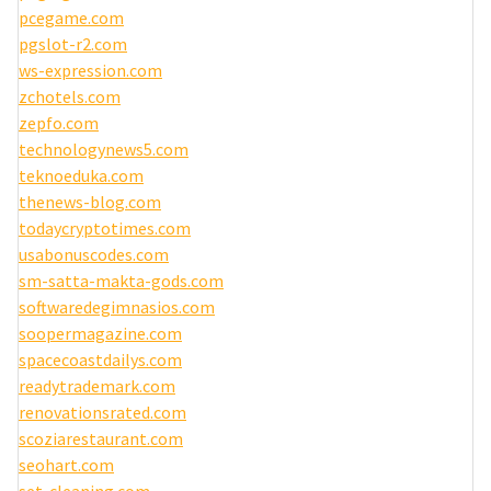
pcegame.com
pgslot-r2.com
ws-expression.com
zchotels.com
zepfo.com
technologynews5.com
teknoeduka.com
thenews-blog.com
todaycryptotimes.com
usabonuscodes.com
sm-satta-makta-gods.com
softwaredegimnasios.com
soopermagazine.com
spacecoastdailys.com
readytrademark.com
renovationsrated.com
scoziarestaurant.com
seohart.com
set-cleaning.com