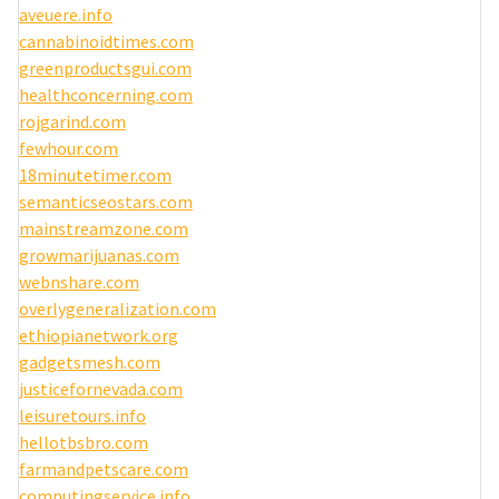
aveuere.info
cannabinoidtimes.com
greenproductsgui.com
healthconcerning.com
rojgarind.com
fewhour.com
18minutetimer.com
semanticseostars.com
mainstreamzone.com
growmarijuanas.com
webnshare.com
overlygeneralization.com
ethiopianetwork.org
gadgetsmesh.com
justicefornevada.com
leisuretours.info
hellotbsbro.com
farmandpetscare.com
computingservice.info