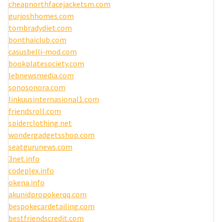
cheapnorthfacejacketsm.com
gurjoshhomes.com
tombradydiet.com
bonthaiclub.com
casusbelli-mod.com
bookplatesociety.com
lebnewsmedia.com
sonosonora.com
linkuusinternasional1.com
friendsroll.com
spiderclothing.net
wondergadgetsshop.com
seatgurunews.com
3net.info
codeplex.info
okena.info
akunidpropokerqq.com
bespokecardetailing.com
bestfriendscredit.com