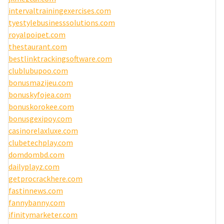
intervaltrainingexercises.com
tyestylebusinesssolutions.com
royalpoipet.com
thestaurant.com
bestlinktrackingsoftware.com
clublubupoo.com
bonusmazijeu.com
bonuskyfojea.com
bonuskorokee.com
bonusgexipoy.com
casinorelaxluxe.com
clubetechplay.com
domdombd.com
dailyplayz.com
getprocrackhere.com
fastinnews.com
fannybanny.com
ifinitymarketer.com