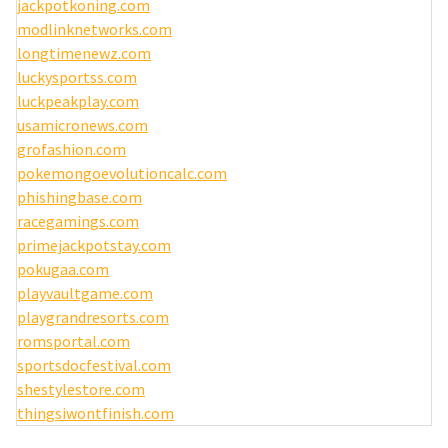
jackpotkoning.com
modlinknetworks.com
longtimenewz.com
luckysportss.com
luckpeakplay.com
usamicronews.com
grofashion.com
pokemongoevolutioncalc.com
phishingbase.com
racegamings.com
primejackpotstay.com
pokugaa.com
playvaultgame.com
playgrandresorts.com
romsportal.com
sportsdocfestival.com
shestylestore.com
thingsiwontfinish.com