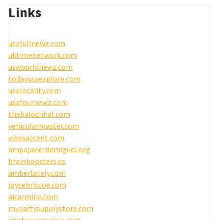
Links
usafullnewz.com
uktimenetwork.com
usaworldnewz.com
todayusaexplore.com
usalocality.com
usafournewz.com
thebalochhal.com
vehicularmaster.com
vibesaccent.com
ampajavierdemiguel.org
brainboosters.co
amberlately.com
joycebriscoe.com
aicarmina.com
mypartysupplystore.com
annforwisconsin.com