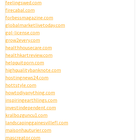
feelingswed.com
firecabal.com
forbessmagazine.com
globalmarketlivetoday.com
gpl-license.com
grow2every.com
healthhousecare.com
healthkartreview.com
helpquitporn.com
highqualitybanknote.com
hostingnews24.com
hottstyle.com
howtodiyanything.com
inspiringearthlings.com
investindependent.com
kralbozguncu1.com
landscapinggainesvillefl.com
maisonhauturier.com
mascreator.com