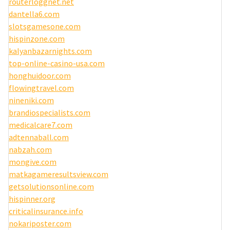
routerloggnet.net
dantella6.com
slotsgamesone.com
hispinzone.com
kalyanbazarnights.com
top-online-casino-usa.com
honghuidoor.com
flowingtravel.com
nineniki.com
brandiospecialists.com
medicalcare7.com
adtennaball.com
nabzah.com
mongive.com
matkagameresultsview.com
getsolutionsonline.com
hispinner.org
criticalinsurance.info
nokariposter.com