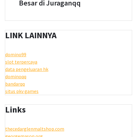
Besar di Juraganqq
LINK LAINNYA
domino99
slot terpercaya
data pengeluaran hk
dominoqq
bandarqq
situs pkv games
Links
thecedarglenmaltshop.com
georgemason.org