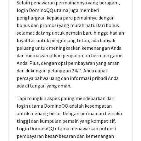
Selain penawaran permainannya yang beragam,
login DominoQQ utama juga memberi
penghargaan kepada para pemainnya dengan
bonus dan promosi yang murah hati. Dari bonus
selamat datang untuk pemain baru hingga hadiah
loyalitas untuk pengunjung tetap, ada banyak
peluang untuk meningkatkan kemenangan Anda
dan memaksimalkan pengalaman bermain game
Anda. Plus, dengan opsi pembayaran yang aman
dan dukungan pelanggan 24/7, Anda dapat
percaya bahwa uang dan informasi pribadi Anda
ada di tangan yang aman.
Tapi mungkin aspek paling mendebarkan dari
login utama DominoQQ adalah kesempatan
untuk menang besar. Dengan permainan berisiko
tinggi dan kumpulan pemain yang kompetitif,
Login DominoQQ utama menawarkan potensi
pembayaran besar-besaran dan kemenangan