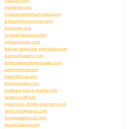
nabzah.com
mongive.com
matkagameresultsview.com
getsolutionsonline.com
hispinner.org
criticalinsurance.info
nokariposter.com
kalyan-guessing-nightplay.com
gameofpanels.com
androidappsdownloader.com
usetimenow.com
healthblow.com
gohelpmate.com
rajdhani-satta-matka.com
writerscraft.net
elearning-childprotection.com
wrestling4mena.com
knowledgeforall.info
brand2lastio.com