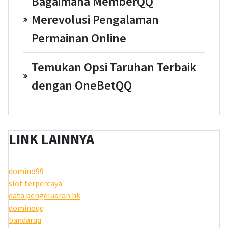
Bagaimana MemberQQ
Merevolusi Pengalaman
Permainan Online
Temukan Opsi Taruhan Terbaik
dengan OneBetQQ
LINK LAINNYA
domino99
slot terpercaya
data pengeluaran hk
dominoqq
bandarqq