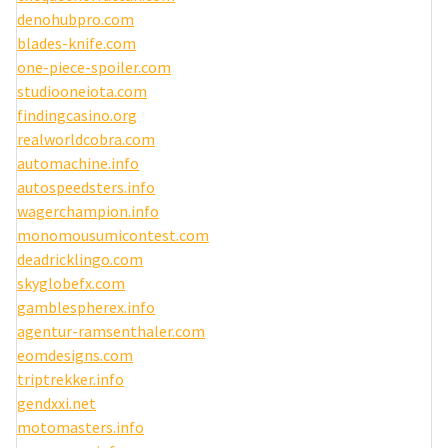
denohubpro.com
blades-knife.com
one-piece-spoiler.com
studiooneiota.com
findingcasino.org
realworldcobra.com
automachine.info
autospeedsters.info
wagerchampion.info
monomousumicontest.com
deadricklingo.com
skyglobefx.com
gamblespherex.info
agentur-ramsenthaler.com
eomdesigns.com
triptrekker.info
gendxxi.net
motomasters.info