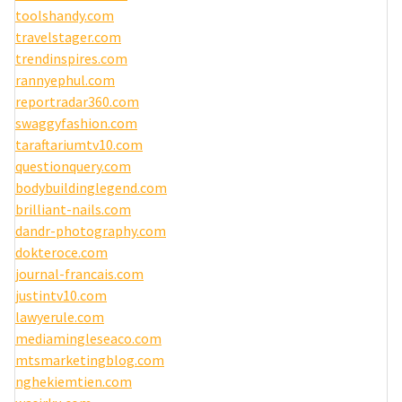
toolshandy.com
travelstager.com
trendinspires.com
rannyephul.com
reportradar360.com
swaggyfashion.com
taraftariumtv10.com
questionquery.com
bodybuildinglegend.com
brilliant-nails.com
dandr-photography.com
dokteroce.com
journal-francais.com
justintv10.com
lawyerule.com
mediamingleseaco.com
mtsmarketingblog.com
nghekiemtien.com