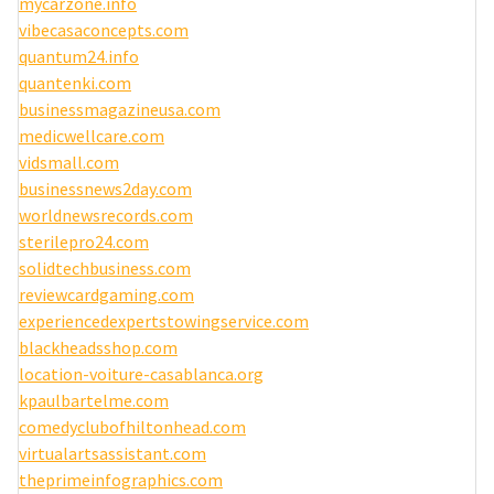
mycarzone.info
vibecasaconcepts.com
quantum24.info
quantenki.com
businessmagazineusa.com
medicwellcare.com
vidsmall.com
businessnews2day.com
worldnewsrecords.com
sterilepro24.com
solidtechbusiness.com
reviewcardgaming.com
experiencedexpertstowingservice.com
blackheadsshop.com
location-voiture-casablanca.org
kpaulbartelme.com
comedyclubofhiltonhead.com
virtualartsassistant.com
theprimeinfographics.com