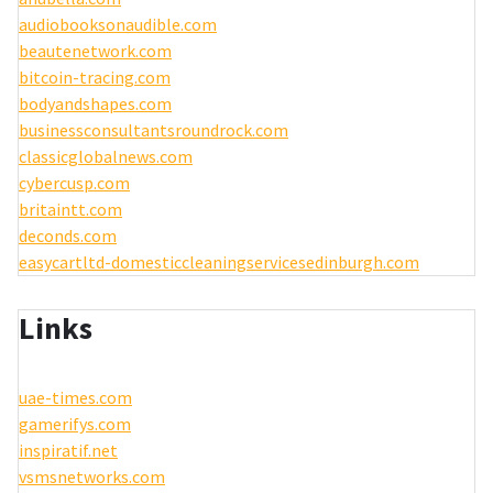
audiobooksonaudible.com
beautenetwork.com
bitcoin-tracing.com
bodyandshapes.com
businessconsultantsroundrock.com
classicglobalnews.com
cybercusp.com
britaintt.com
deconds.com
easycartltd-domesticcleaningservicesedinburgh.com
Links
uae-times.com
gamerifys.com
inspiratif.net
vsmsnetworks.com