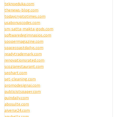
teknoeduka.com
thenews-blog.com
todaycryptotimes.com
usabonuscodes.com
sm-satta-makta-gods.com
softwaredegimnasios.com
soopermagazine.com
spacecoastdailys.com
readytrademark.com
renovationsrated.com
scoziarestaurant.com
seohart.com
set-cleaning.com
promodesignai.com
publicistspaper.com
quindaily.com
abosulte.com
aiverse24.com
anubella.com