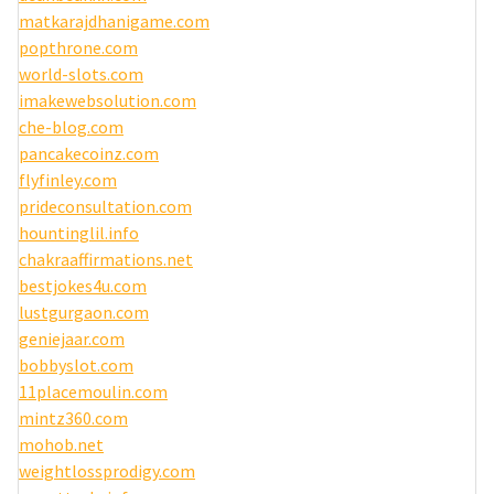
matkarajdhanigame.com
popthrone.com
world-slots.com
imakewebsolution.com
che-blog.com
pancakecoinz.com
flyfinley.com
prideconsultation.com
hountinglil.info
chakraaffirmations.net
bestjokes4u.com
lustgurgaon.com
geniejaar.com
bobbyslot.com
11placemoulin.com
mintz360.com
mohob.net
weightlossprodigy.com