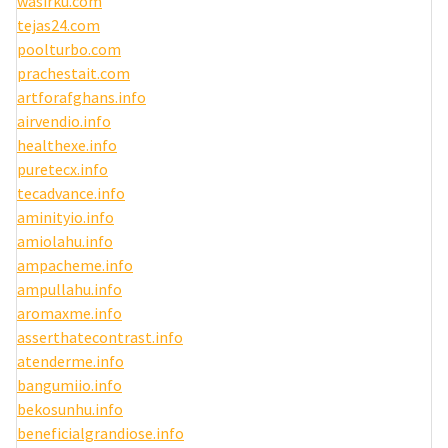
wasirku.com
tejas24.com
poolturbo.com
prachestait.com
artforafghans.info
airvendio.info
healthexe.info
puretecx.info
tecadvance.info
aminityio.info
amiolahu.info
ampacheme.info
ampullahu.info
aromaxme.info
asserthatecontrast.info
atenderme.info
bangumiio.info
bekosunhu.info
beneficialgrandiose.info