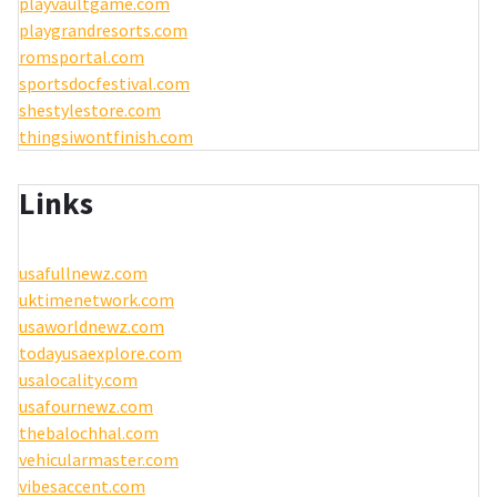
playvaultgame.com
playgrandresorts.com
romsportal.com
sportsdocfestival.com
shestylestore.com
thingsiwontfinish.com
Links
usafullnewz.com
uktimenetwork.com
usaworldnewz.com
todayusaexplore.com
usalocality.com
usafournewz.com
thebalochhal.com
vehicularmaster.com
vibesaccent.com