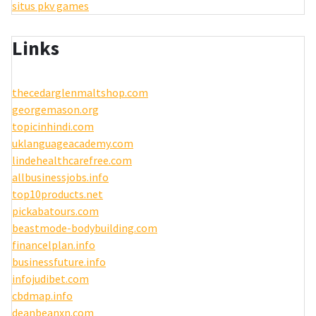
situs pkv games
Links
thecedarglenmaltshop.com
georgemason.org
topicinhindi.com
uklanguageacademy.com
lindehealthcarefree.com
allbusinessjobs.info
top10products.net
pickabatours.com
beastmode-bodybuilding.com
financelplan.info
businessfuture.info
infojudibet.com
cbdmap.info
deanbeanxn.com