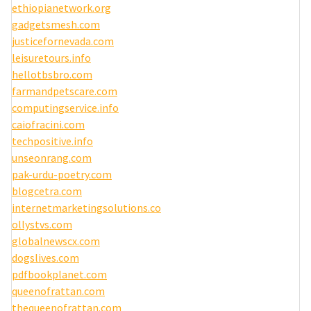
ethiopianetwork.org
gadgetsmesh.com
justicefornevada.com
leisuretours.info
hellotbsbro.com
farmandpetscare.com
computingservice.info
caiofracini.com
techpositive.info
unseonrang.com
pak-urdu-poetry.com
blogcetra.com
internetmarketingsolutions.co
ollystvs.com
globalnewscx.com
dogslives.com
pdfbookplanet.com
queenofrattan.com
thequeenofrattan.com