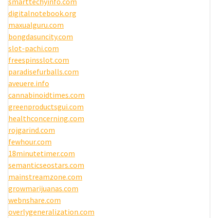
smarttechyinfo.com
digitalnotebook.org
maxualguru.com
bongdasuncity.com
slot-pachi.com
freespinsslot.com
paradisefurballs.com
aveuere.info
cannabinoidtimes.com
greenproductsgui.com
healthconcerning.com
rojgarind.com
fewhour.com
18minutetimer.com
semanticseostars.com
mainstreamzone.com
growmarijuanas.com
webnshare.com
overlygeneralization.com