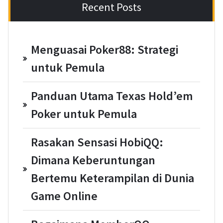
Recent Posts
Menguasai Poker88: Strategi
untuk Pemula
Panduan Utama Texas Hold’em
Poker untuk Pemula
Rasakan Sensasi HobiQQ:
Dimana Keberuntungan
Bertemu Keterampilan di Dunia
Game Online