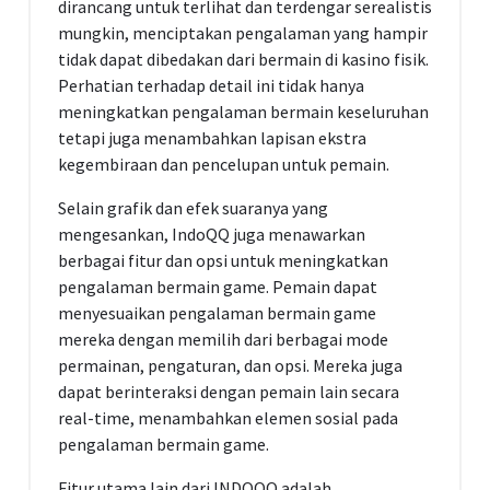
dirancang untuk terlihat dan terdengar serealistis
mungkin, menciptakan pengalaman yang hampir
tidak dapat dibedakan dari bermain di kasino fisik.
Perhatian terhadap detail ini tidak hanya
meningkatkan pengalaman bermain keseluruhan
tetapi juga menambahkan lapisan ekstra
kegembiraan dan pencelupan untuk pemain.
Selain grafik dan efek suaranya yang
mengesankan, IndoQQ juga menawarkan
berbagai fitur dan opsi untuk meningkatkan
pengalaman bermain game. Pemain dapat
menyesuaikan pengalaman bermain game
mereka dengan memilih dari berbagai mode
permainan, pengaturan, dan opsi. Mereka juga
dapat berinteraksi dengan pemain lain secara
real-time, menambahkan elemen sosial pada
pengalaman bermain game.
Fitur utama lain dari INDOQQ adalah