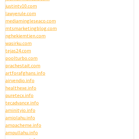
justintv10.com
lawyerule.com
mediamingleseaco.com
mtsmarketingblog.com
nghekiemtien.com
wasirku.com
tejas24.com
poolturbo.com
prachestait.com
artforafghans.info
airvendio.info
healthexe.info
puretecx.info
tecadvance.info
aminityio.info
amiolahu.info
ampacheme.info
ampullahu.info