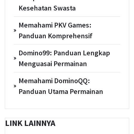
Kesehatan Swasta
Memahami PKV Games:
Panduan Komprehensif
Domino99: Panduan Lengkap
Menguasai Permainan
Memahami DominoQQ:
Panduan Utama Permainan
LINK LAINNYA