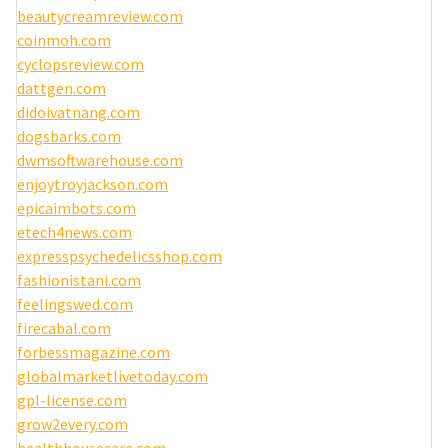
beautycreamreview.com
coinmoh.com
cyclopsreview.com
dattgen.com
didoivatnang.com
dogsbarks.com
dwmsoftwarehouse.com
enjoytroyjackson.com
epicaimbots.com
etech4news.com
expresspsychedelicsshop.com
fashionistani.com
feelingswed.com
firecabal.com
forbessmagazine.com
globalmarketlivetoday.com
gpl-license.com
grow2every.com
healthhousecare.com