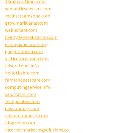
18minutetimer.com
semanticseostars.com
mainstreamzone.com
growmarijuanas.com
webnshare.com
overlygeneralization.com
ethiopianetwork.org
gadgetsmesh.com
justicefornevada.com
leisuretours.info
hellotbsbro.com
farmandpetscare.com
computingservice.info
caiofracini.com
techpositive.info
unseonrang.com
pak-urdu-poetry.com
blogcetra.com
internetmarketingsolutions.co