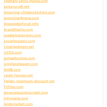
rajdhani-satta-matka.com
writerscraft.net
elearning-childprotection.com
wrestling4mena.com
knowledgeforall.info
brand2lastio.com
usadigitalservices.com
socialhoppers.com
creativedream.net
n2315.com
getwebonline.com
onlyfansheaven.com
lky08.com
ralph-fiennes.net
fielder-maximum-discount.net
fitfllex.com
genesisbusinesscredit.com
inforuang.com
kindsmarket.com