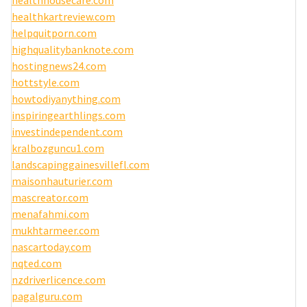
healthkartreview.com
helpquitporn.com
highqualitybanknote.com
hostingnews24.com
hottstyle.com
howtodiyanything.com
inspiringearthlings.com
investindependent.com
kralbozguncu1.com
landscapinggainesvillefl.com
maisonhauturier.com
mascreator.com
menafahmi.com
mukhtarmeer.com
nascartoday.com
nqted.com
nzdriverlicence.com
pagalguru.com