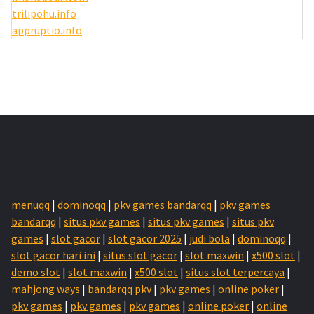
trilipohu.info
appruptio.info
menuqq
|
dominoqq
|
pkv games bandarqq
|
pkv games
bandarqq
|
situs pkv games
|
situs pkv games
|
situs pkv
games
|
slot gacor
|
slot gacor 2025
|
judi bola
|
dominoqq
|
slot gacor hari ini
|
situs slot gacor
|
slot maxwin
|
x500 slot
|
demo slot
|
slot maxwin
|
x500 slot
|
situs slot terpercaya
|
mahjong ways
|
bandarqq pkv
|
pkv games
|
online poker
|
pkv games
|
pkv games
|
pkv games
|
online poker
|
online