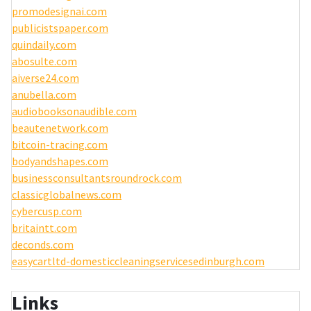
promodesignai.com
publicistspaper.com
quindaily.com
abosulte.com
aiverse24.com
anubella.com
audiobooksonaudible.com
beautenetwork.com
bitcoin-tracing.com
bodyandshapes.com
businessconsultantsroundrock.com
classicglobalnews.com
cybercusp.com
britaintt.com
deconds.com
easycartltd-domesticcleaningservicesedinburgh.com
Links