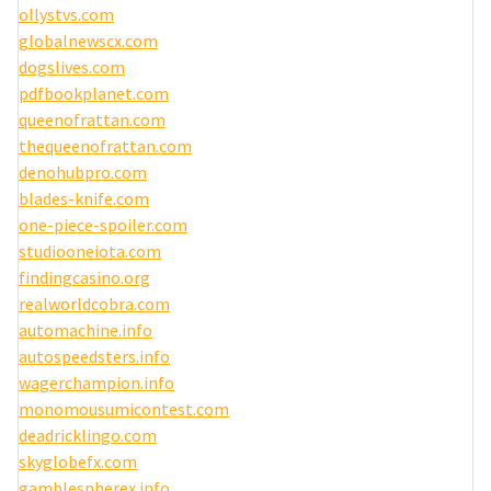
ollystvs.com
globalnewscx.com
dogslives.com
pdfbookplanet.com
queenofrattan.com
thequeenofrattan.com
denohubpro.com
blades-knife.com
one-piece-spoiler.com
studiooneiota.com
findingcasino.org
realworldcobra.com
automachine.info
autospeedsters.info
wagerchampion.info
monomousumicontest.com
deadricklingo.com
skyglobefx.com
gamblespherex.info