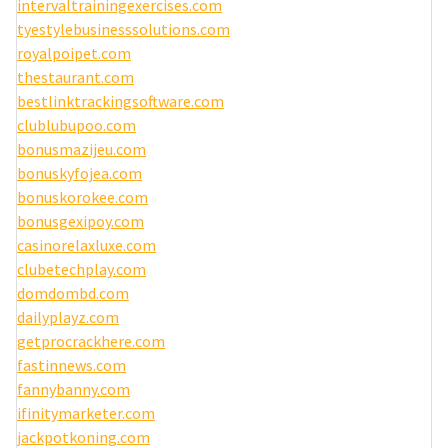
intervaltrainingexercises.com
tyestylebusinesssolutions.com
royalpoipet.com
thestaurant.com
bestlinktrackingsoftware.com
clublubupoo.com
bonusmazijeu.com
bonuskyfojea.com
bonuskorokee.com
bonusgexipoy.com
casinorelaxluxe.com
clubetechplay.com
domdombd.com
dailyplayz.com
getprocrackhere.com
fastinnews.com
fannybanny.com
ifinitymarketer.com
jackpotkoning.com