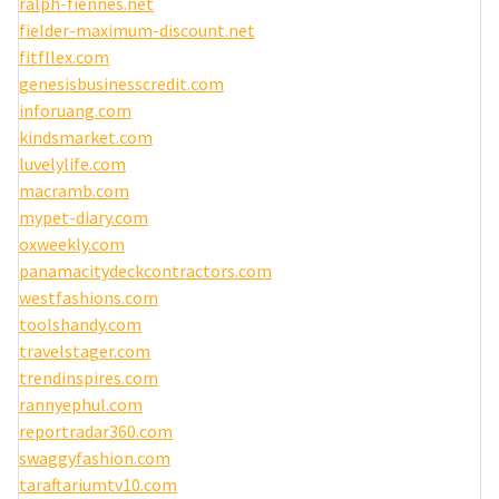
ralph-fiennes.net
fielder-maximum-discount.net
fitfllex.com
genesisbusinesscredit.com
inforuang.com
kindsmarket.com
luvelylife.com
macramb.com
mypet-diary.com
oxweekly.com
panamacitydeckcontractors.com
westfashions.com
toolshandy.com
travelstager.com
trendinspires.com
rannyephul.com
reportradar360.com
swaggyfashion.com
taraftariumtv10.com