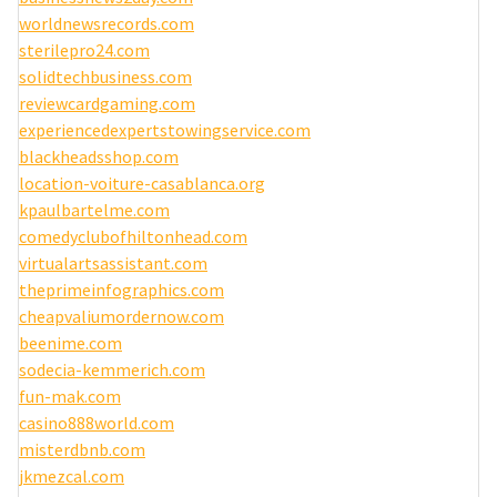
worldnewsrecords.com
sterilepro24.com
solidtechbusiness.com
reviewcardgaming.com
experiencedexpertstowingservice.com
blackheadsshop.com
location-voiture-casablanca.org
kpaulbartelme.com
comedyclubofhiltonhead.com
virtualartsassistant.com
theprimeinfographics.com
cheapvaliumordernow.com
beenime.com
sodecia-kemmerich.com
fun-mak.com
casino888world.com
misterdbnb.com
jkmezcal.com