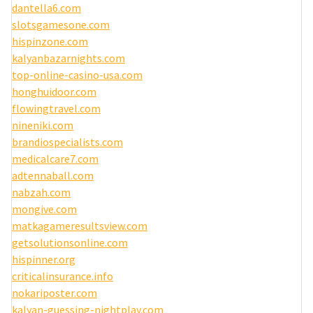
dantella6.com
slotsgamesone.com
hispinzone.com
kalyanbazarnights.com
top-online-casino-usa.com
honghuidoor.com
flowingtravel.com
nineniki.com
brandiospecialists.com
medicalcare7.com
adtennaball.com
nabzah.com
mongive.com
matkagameresultsview.com
getsolutionsonline.com
hispinner.org
criticalinsurance.info
nokariposter.com
kalyan-guessing-nightplay.com