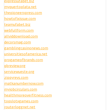
expressufabet.biz
mypuertoplata.net
thepioneerxpress.com
howtofixissue.com
teamufabet.biz
webfullform.com
allviddownload.com
decorsmag.com
gamblingcasinonews.com
universitiesofamerica.net
progameofbrands.com
qbreview.org
servicewueste.org
zippyrevs.com
matkanumbernow.com
myjobcirculars.com
healthmoreoverfitness.com
topslotxgames.com
routerloggnet.net