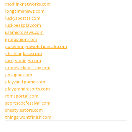
modlinknetworks.com
longtimenewz.com
luckysportss.com
luckpeakplay.com
usamicronews.com
grofashion.com
pokemongoevolutioncalc.com
phishingbase.com
racegamings.com
primejackpotstay.com
pokugaa.com
playvaultgame.com
playgrandresorts.com
romsportal.com
sportsdocfestival.com
shestylestore.com
thingsiwontfinish.com