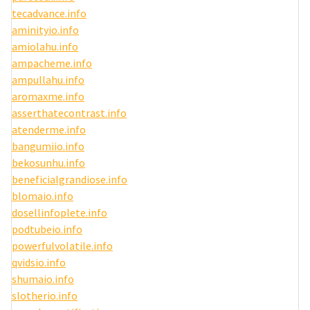
tecadvance.info
aminityio.info
amiolahu.info
ampacheme.info
ampullahu.info
aromaxme.info
asserthatecontrast.info
atenderme.info
bangumiio.info
bekosunhu.info
beneficialgrandiose.info
blomaio.info
dosellinfoplete.info
podtubeio.info
powerfulvolatile.info
qvidsio.info
shumaio.info
slotherio.info