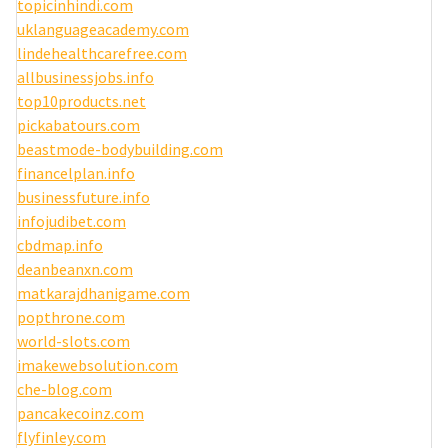
topicinhindi.com
uklanguageacademy.com
lindehealthcarefree.com
allbusinessjobs.info
top10products.net
pickabatours.com
beastmode-bodybuilding.com
financelplan.info
businessfuture.info
infojudibet.com
cbdmap.info
deanbeanxn.com
matkarajdhanigame.com
popthrone.com
world-slots.com
imakewebsolution.com
che-blog.com
pancakecoinz.com
flyfinley.com