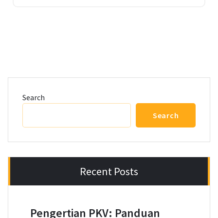
Search
Search
Recent Posts
Pengertian PKV: Panduan