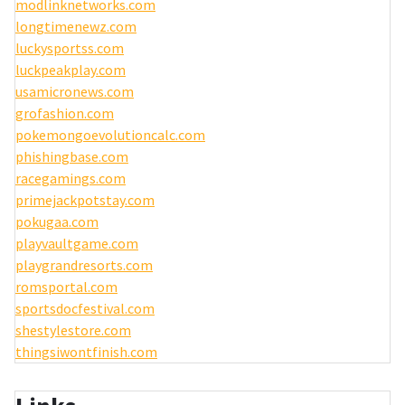
modlinknetworks.com
longtimenewz.com
luckysportss.com
luckpeakplay.com
usamicronews.com
grofashion.com
pokemongoevolutioncalc.com
phishingbase.com
racegamings.com
primejackpotstay.com
pokugaa.com
playvaultgame.com
playgrandresorts.com
romsportal.com
sportsdocfestival.com
shestylestore.com
thingsiwontfinish.com