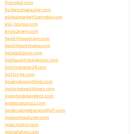
firecabal.com
forbessmagazine.com
globalmarketlivetoday.com
gpl-license.com
grow2every.com
healthhousecare.com
healthkartreview.com
helpquitporn.com
highqualitybanknote.com
hostingnews24.com
hottstyle.com
howtodiyanything.com
inspiringearthlings.com
investindependent.com
kralbozguncu1.com
landscapinggainesvillefl.com
maisonhauturier.com
mascreator.com
menafahmi.com