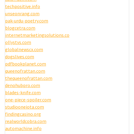
techpositive.info
unseonrang.com
pak-urdu-poetry.com
blogcetra.com
internetmarketingsolutions.co
ollystvs.com
globalnewscx.com
dogslives.com
pdfbookplanet.com
queenofrattan.com
thequeenofrattan.com
denohubpro.com
blades-knife.com
one-piece-spoiler.com
studiooneiota.com
findingcasino.org
realworldcobra.com
automachine.info