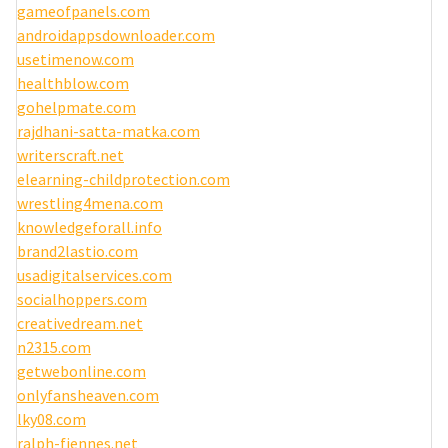
gameofpanels.com
androidappsdownloader.com
usetimenow.com
healthblow.com
gohelpmate.com
rajdhani-satta-matka.com
writerscraft.net
elearning-childprotection.com
wrestling4mena.com
knowledgeforall.info
brand2lastio.com
usadigitalservices.com
socialhoppers.com
creativedream.net
n2315.com
getwebonline.com
onlyfansheaven.com
lky08.com
ralph-fiennes.net