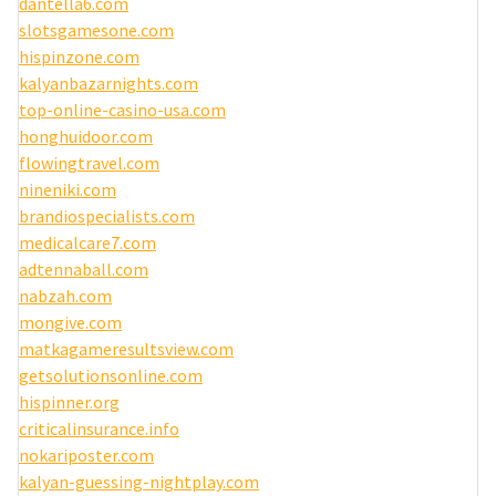
dantella6.com
slotsgamesone.com
hispinzone.com
kalyanbazarnights.com
top-online-casino-usa.com
honghuidoor.com
flowingtravel.com
nineniki.com
brandiospecialists.com
medicalcare7.com
adtennaball.com
nabzah.com
mongive.com
matkagameresultsview.com
getsolutionsonline.com
hispinner.org
criticalinsurance.info
nokariposter.com
kalyan-guessing-nightplay.com