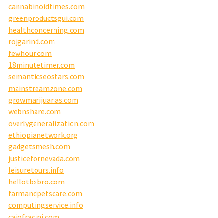
cannabinoidtimes.com
greenproductsgui.com
healthconcerning.com
rojgarind.com
fewhour.com
18minutetimer.com
semanticseostars.com
mainstreamzone.com
growmarijuanas.com
webnshare.com
overlygeneralization.com
ethiopianetwork.org
gadgetsmesh.com
justicefornevada.com
leisuretours.info
hellotbsbro.com
farmandpetscare.com
computingservice.info
caiofracini.com