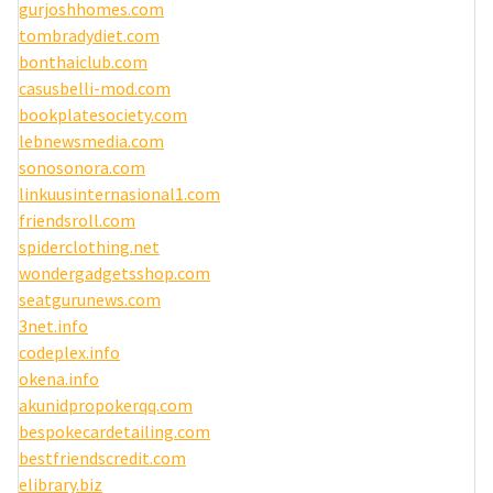
gurjoshhomes.com
tombradydiet.com
bonthaiclub.com
casusbelli-mod.com
bookplatesociety.com
lebnewsmedia.com
sonosonora.com
linkuusinternasional1.com
friendsroll.com
spiderclothing.net
wondergadgetsshop.com
seatgurunews.com
3net.info
codeplex.info
okena.info
akunidpropokerqq.com
bespokecardetailing.com
bestfriendscredit.com
elibrary.biz