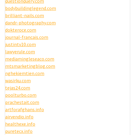
questionquery.com
bodybuildinglegend.com
brilliant-nails.com
dandr-photography.com
dokteroce.com
journal-francais.com
justintv10.com
lawyerule.com
mediamingleseaco.com
mtsmarketingblog.com
nghekiemtien.com
wasirku.com
tejas24.com
poolturbo.com
prachestait.com
artforafghans.info
airvendio.info
healthexe.info
puretecx.info