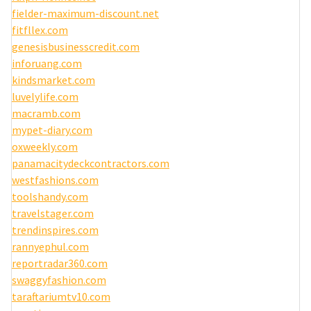
fielder-maximum-discount.net
fitfllex.com
genesisbusinesscredit.com
inforuang.com
kindsmarket.com
luvelylife.com
macramb.com
mypet-diary.com
oxweekly.com
panamacitydeckcontractors.com
westfashions.com
toolshandy.com
travelstager.com
trendinspires.com
rannyephul.com
reportradar360.com
swaggyfashion.com
taraftariumtv10.com