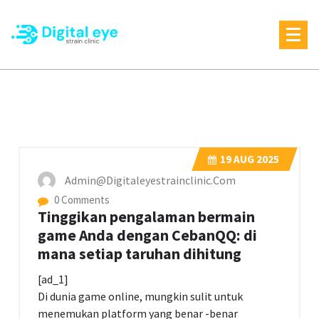
Skip
to
content
Nikmati kemudahan deposit pulsa dan peluang menang besar di slot gacor hanya di situs slot onl
terpercaya.
19
AUG 2025
Admin@digitaleyestrainclinic.com
0 Comments
Tinggikan pengalaman bermain
game Anda dengan CebanQQ: di
mana setiap taruhan dihitung
[ad_1]
Di dunia game online, mungkin sulit untuk
menemukan platform yang benar -benar