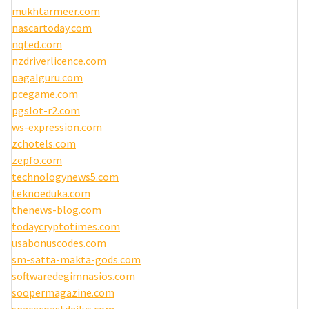
mukhtarmeer.com
nascartoday.com
nqted.com
nzdriverlicence.com
pagalguru.com
pcegame.com
pgslot-r2.com
ws-expression.com
zchotels.com
zepfo.com
technologynews5.com
teknoeduka.com
thenews-blog.com
todaycryptotimes.com
usabonuscodes.com
sm-satta-makta-gods.com
softwaredegimnasios.com
soopermagazine.com
spacecoastdailys.com