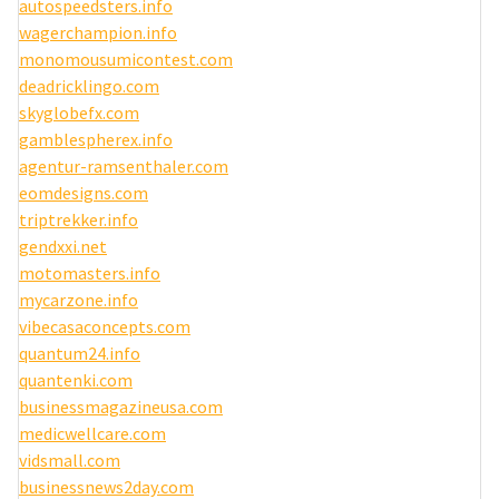
autospeedsters.info
wagerchampion.info
monomousumicontest.com
deadricklingo.com
skyglobefx.com
gamblespherex.info
agentur-ramsenthaler.com
eomdesigns.com
triptrekker.info
gendxxi.net
motomasters.info
mycarzone.info
vibecasaconcepts.com
quantum24.info
quantenki.com
businessmagazineusa.com
medicwellcare.com
vidsmall.com
businessnews2day.com