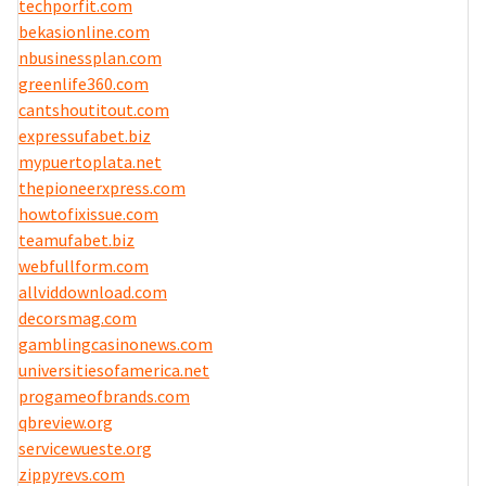
techporfit.com
bekasionline.com
nbusinessplan.com
greenlife360.com
cantshoutitout.com
expressufabet.biz
mypuertoplata.net
thepioneerxpress.com
howtofixissue.com
teamufabet.biz
webfullform.com
allviddownload.com
decorsmag.com
gamblingcasinonews.com
universitiesofamerica.net
progameofbrands.com
qbreview.org
servicewueste.org
zippyrevs.com