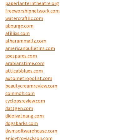
paperlanterntheatre.org
freeworshipnetwork.com
watercraftllc.com
abourge.com
afiliixs.com
alharammallz.com
americanbulletins.com
asespares.com
arabianstime.com
atticabblues.com
autometropolist.com
beautycreamreview.com
coinmoh.com
cyclopsreview.com
dattgen.com
didoivatnang.com
dogsbarks.com
dwmsoftwarehouse.com
enjoytroyjackson.com