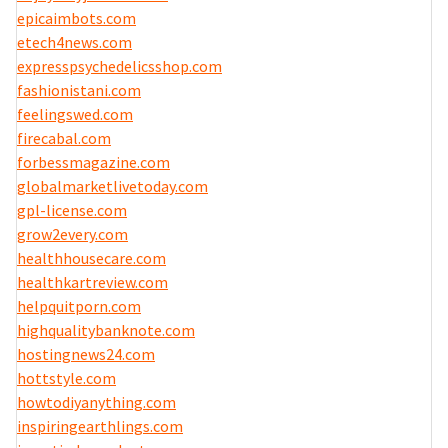
epicaimbots.com
etech4news.com
expresspsychedelicsshop.com
fashionistani.com
feelingswed.com
firecabal.com
forbessmagazine.com
globalmarketlivetoday.com
gpl-license.com
grow2every.com
healthhousecare.com
healthkartreview.com
helpquitporn.com
highqualitybanknote.com
hostingnews24.com
hottstyle.com
howtodiyanything.com
inspiringearthlings.com