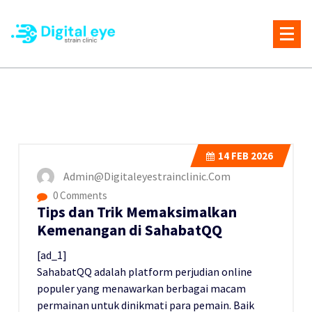
Skip
to
content
Nikmati kemudahan deposit pulsa dan peluang menang besar di slot gacor hanya di situs slot onl
terpercaya.
14
FEB 2026
Admin@digitaleyestrainclinic.com
0 Comments
Tips dan Trik Memaksimalkan
Kemenangan di SahabatQQ
[ad_1]
SahabatQQ adalah platform perjudian online
populer yang menawarkan berbagai macam
permainan untuk dinikmati para pemain. Baik