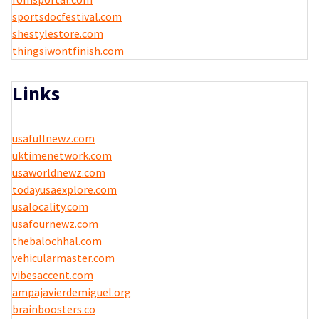
sportsdocfestival.com
shestylestore.com
thingsiwontfinish.com
Links
usafullnewz.com
uktimenetwork.com
usaworldnewz.com
todayusaexplore.com
usalocality.com
usafournewz.com
thebalochhal.com
vehicularmaster.com
vibesaccent.com
ampajavierdemiguel.org
brainboosters.co