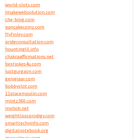
world-slots.com
imakewebsolution.com
che-blog.com
pancakecoinz.com
flyfinley.com
prideconsultation.com
hountinglil.info
chakraaffirmations.net
bestjokes4u.com
lustgurgaon.com
geniejaar.com
bobbyslot.com
11placemoulin.com
mintz360.com
mohob.net
weightlossprodigy.com
smarttechyinfo.com
digitalnotebook.org
maxualguru.com