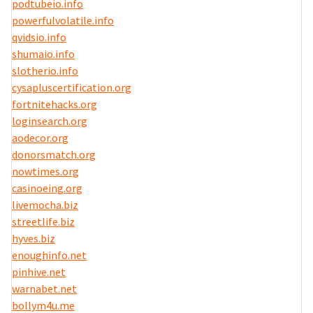
podtubeio.info
powerfulvolatile.info
qvidsio.info
shumaio.info
slotherio.info
cysapluscertification.org
fortnitehacks.org
loginsearch.org
aodecor.org
donorsmatch.org
nowtimes.org
casinoeing.org
livemocha.biz
streetlife.biz
hyves.biz
enoughinfo.net
pinhive.net
warnabet.net
bollym4u.me