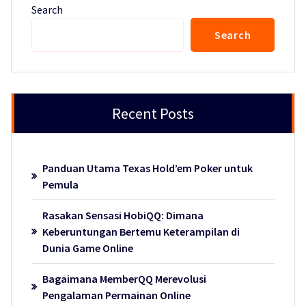
Search
Search
Recent Posts
Panduan Utama Texas Hold’em Poker untuk
Pemula
Rasakan Sensasi HobiQQ: Dimana
Keberuntungan Bertemu Keterampilan di
Dunia Game Online
Bagaimana MemberQQ Merevolusi
Pengalaman Permainan Online