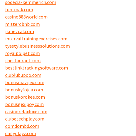
sodecia-kemmerich.com
fun-mak.com
casino888world.com
misterdbnb.com
jkmezcal.com
intervaltrainingexercises.com
tyestylebusinesssolutions.com
royalpoipet.com
thestaurant.com
bestlinktrackingsoftware.com
clublubupoo.com
bonusmazijeu.com
bonuskyfojea.com
bonuskorokee.com
bonusgexipoy.com
casinorelaxluxe.com
clubetechplay.com
domdombd.com
dailyplayz.com