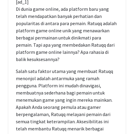
[ad_1]
Di dunia game online, ada platform baru yang
telah mendapatkan banyak perhatian dan
popularitas di antara para pemain. Ratuqq adalah
platform game online unik yang menawarkan
berbagai permainan untuk dinikmati para
pemain. Tapi apa yang membedakan Ratuqq dari
platform game online lainnya? Apa rahasia di
balik kesuksesannya?
Salah satu faktor utama yang membuat Ratuqq
menonjol adalah antarmuka yang ramah
pengguna. Platform ini mudah dinavigasi,
membuatnya sederhana bagi pemain untuk
menemukan game yang ingin mereka mainkan.
Apakah Anda seorang pemula atau gamer
berpengalaman, Ratuqq melayani pemain dari
semua tingkat keterampilan. Aksesibilitas ini
telah membantu Ratuqq menarik berbagai