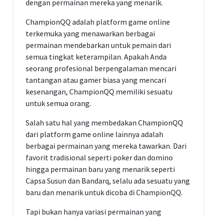
dengan permainan mereka yang menarik.
ChampionQQ adalah platform game online
terkemuka yang menawarkan berbagai
permainan mendebarkan untuk pemain dari
semua tingkat keterampilan. Apakah Anda
seorang profesional berpengalaman mencari
tantangan atau gamer biasa yang mencari
kesenangan, ChampionQQ memiliki sesuatu
untuk semua orang.
Salah satu hal yang membedakan ChampionQQ
dari platform game online lainnya adalah
berbagai permainan yang mereka tawarkan. Dari
favorit tradisional seperti poker dan domino
hingga permainan baru yang menarik seperti
Capsa Susun dan Bandarq, selalu ada sesuatu yang
baru dan menarik untuk dicoba di ChampionQQ.
Tapi bukan hanya variasi permainan yang