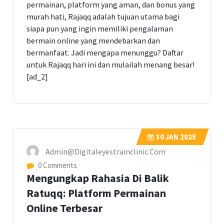
permainan, platform yang aman, dan bonus yang
murah hati, Rajaqq adalah tujuan utama bagi
siapa pun yang ingin memiliki pengalaman
bermain online yang mendebarkan dan
bermanfaat. Jadi mengapa menunggu? Daftar
untuk Rajaqq hari ini dan mulailah menang besar!
[ad_2]
30
JAN 2025
Admin@digitaleyestrainclinic.com
0 Comments
Mengungkap Rahasia Di Balik
Ratuqq: Platform Permainan
Online Terbesar