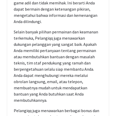
game adil dan tidak memihak. Ini berarti Anda
dapat bermain dengan ketenangan pikiran,
mengetahui bahwa informasi dan kemenangan
Anda dilindungi.
Selain banyak pilihan permainan dan keamanan
terkemuka, Pelangiqq juga menawarkan
dukungan pelanggan yang sangat baik. Apakah
Anda memiliki pertanyaan tentang permainan
atau membutuhkan bantuan dengan masalah
teknis, tim staf pendukung yang ramah dan
berpengetahuan selalu siap membantu Anda.
Anda dapat menghubungi mereka melalui
obrolan langsung, email, atau telepon,
membuatnya mudah untuk mendapatkan
bantuan yang Anda butuhkan saat Anda
membutuhkannya.
Pelangiqq juga menawarkan berbagai bonus dan