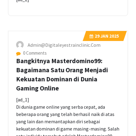
29
JAN 2025
Admin@digitaleyestrainclinic.com
0 Comments
Bangkitnya Masterdomino99:
Bagaimana Satu Orang Menjadi
Kekuatan Dominan di Dunia
Gaming Online
[ad_1]
Di dunia game online yang serba cepat, ada
beberapa orang yang telah berhasil naik di atas
yang lain dan memantapkan diri sebagai
kekuatan dominan di game masing-masing. Salah