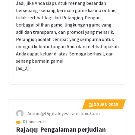
Jadi, jika Anda siap untuk menang besar dan
bersenang -senang bermain game kasino online,
tidak terlihat lagi dari Pelangiqq. Dengan
berbagai pilihan game, lingkungan game yang
adil dan transparan, dan promosi yang menarik,
Pelangiqq adalah tempat yang sempurna untuk
menguji keberuntungan Anda dan melihat apakah
Anda dapat keluar di atas. Semoga berhasil, dan
senang bermain game!
[ad_2]
30
JAN 2025
Admin@digitaleyestrainclinic.com
0 Comments
Rajaqq: Pengalaman perjudian