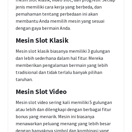
jenis memiliki cara kerja yang berbeda, dan
pemahaman tentang perbedaan ini akan
membantu Anda memilih mesin yang sesuai
dengan gaya bermain Anda.
Mesin Slot Klasik
Mesin slot klasik biasanya memiliki 3 gulungan
dan lebih sederhana dalam hal fitur. Mereka
memberikan pengalaman bermain yang lebih
tradisional dan tidak terlalu banyak pilihan
taruhan.
Mesin Slot Video
Mesin slot video sering kali memiliki 5 gulungan
atau lebih dan dilengkapi dengan berbagai fitur
bonus yang menarik. Mesin ini biasanya
menawarkan peluang menang yang lebih besar
dengan banyaknya simbol dan kombinasi yang