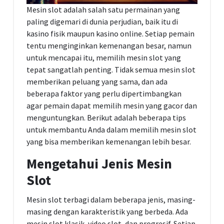
Mesin slot adalah salah satu permainan yang
paling digemari di dunia perjudian, baik itu di
kasino fisik maupun kasino online. Setiap pemain
tentu menginginkan kemenangan besar, namun
untuk mencapai itu, memilih mesin slot yang
tepat sangatlah penting. Tidak semua mesin slot
memberikan peluang yang sama, dan ada
beberapa faktor yang perlu dipertimbangkan
agar pemain dapat memilih mesin yang gacor dan
menguntungkan. Berikut adalah beberapa tips
untuk membantu Anda dalam memilih mesin slot
yang bisa memberikan kemenangan lebih besar.
Mengetahui Jenis Mesin
Slot
Mesin slot terbagi dalam beberapa jenis, masing-
masing dengan karakteristik yang berbeda. Ada
mesin slot klasik, video slot, dan progresif. Setiap