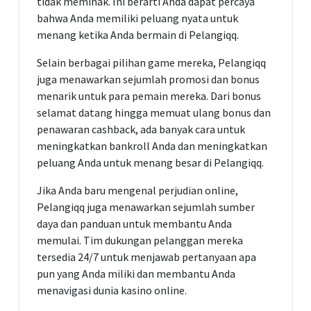
tidak memihak. Ini berarti Anda dapat percaya
bahwa Anda memiliki peluang nyata untuk
menang ketika Anda bermain di Pelangiqq.
Selain berbagai pilihan game mereka, Pelangiqq
juga menawarkan sejumlah promosi dan bonus
menarik untuk para pemain mereka. Dari bonus
selamat datang hingga memuat ulang bonus dan
penawaran cashback, ada banyak cara untuk
meningkatkan bankroll Anda dan meningkatkan
peluang Anda untuk menang besar di Pelangiqq.
Jika Anda baru mengenal perjudian online,
Pelangiqq juga menawarkan sejumlah sumber
daya dan panduan untuk membantu Anda
memulai. Tim dukungan pelanggan mereka
tersedia 24/7 untuk menjawab pertanyaan apa
pun yang Anda miliki dan membantu Anda
menavigasi dunia kasino online.