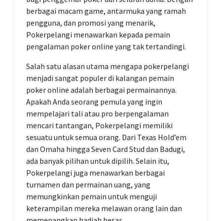
berbagai macam game, antarmuka yang ramah
pengguna, dan promosi yang menarik,
Pokerpelangi menawarkan kepada pemain
pengalaman poker online yang tak tertandingi.
Salah satu alasan utama mengapa pokerpelangi
menjadi sangat populer di kalangan pemain
poker online adalah berbagai permainannya.
Apakah Anda seorang pemula yang ingin
mempelajari tali atau pro berpengalaman
mencari tantangan, Pokerpelangi memiliki
sesuatu untuk semua orang. Dari Texas Hold’em
dan Omaha hingga Seven Card Stud dan Badugi,
ada banyak pilihan untuk dipilih. Selain itu,
Pokerpelangi juga menawarkan berbagai
turnamen dan permainan uang, yang
memungkinkan pemain untuk menguji
keterampilan mereka melawan orang lain dan
memenangkan hadiah besar.