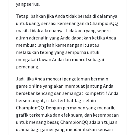
yang serius.
Tetapi bahkan jika Anda tidak berada di dalamnya
untuk uang, sensasi kemenangan di ChampionQQ
masih tidak ada duanya. Tidak ada yang seperti
aliran adrenalin yang Anda dapatkan ketika Anda
membuat langkah kemenangan itu atau
melakukan tebing yang sempurna untuk
mengakali lawan Anda dan muncul sebagai
pemenang.
Jadi, jika Anda mencari pengalaman bermain
game online yang akan membuat jantung Anda
berdebar kencang dan semangat kompetitif Anda
bersemangat, tidak terlihat lagi selain
ChampionQQ. Dengan permainan yang menarik,
grafik terkemuka dan efek suara, dan kesempatan
untuk menang besar, ChampionQQ adalah tujuan
utama bagi gamer yang mendambakan sensasi