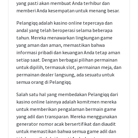
yang pasti akan membuat Anda terhibur dan
memberi Anda kesempatan untuk menang besar.
Pelangiqq adalah kasino online tepercaya dan
andal yang telah beroperasi selama beberapa
tahun. Mereka menawarkan lingkungan game
yang aman dan aman, memastikan bahwa
informasi pribadi dan keuangan Anda tetap aman
setiap saat. Dengan berbagai pilihan permainan
untuk dipilih, termasuk slot, permainan meja, dan
permainan dealer langsung, ada sesuatu untuk
semua orang di Pelangiqq.
Salah satu hal yang membedakan Pelangiqq dari
kasino online lainnya adalah komitmen mereka
untuk memberikan pengalaman bermain game
yang adil dan transparan. Mereka menggunakan
generator nomor acak bersertifikat dan diaudit
untuk memastikan bahwa semua game adil dan