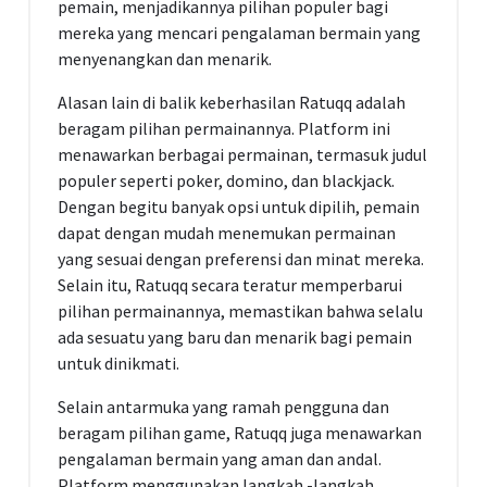
pemain, menjadikannya pilihan populer bagi
mereka yang mencari pengalaman bermain yang
menyenangkan dan menarik.
Alasan lain di balik keberhasilan Ratuqq adalah
beragam pilihan permainannya. Platform ini
menawarkan berbagai permainan, termasuk judul
populer seperti poker, domino, dan blackjack.
Dengan begitu banyak opsi untuk dipilih, pemain
dapat dengan mudah menemukan permainan
yang sesuai dengan preferensi dan minat mereka.
Selain itu, Ratuqq secara teratur memperbarui
pilihan permainannya, memastikan bahwa selalu
ada sesuatu yang baru dan menarik bagi pemain
untuk dinikmati.
Selain antarmuka yang ramah pengguna dan
beragam pilihan game, Ratuqq juga menawarkan
pengalaman bermain yang aman dan andal.
Platform menggunakan langkah -langkah