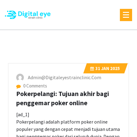
Skip
to
content
Nikmati kemudahan deposit pulsa dan peluang menang besar di slot gacor hanya di situs slot onl
terpercaya.
31
JAN 2025
Admin@digitaleyestrainclinic.com
0 Comments
Pokerpelangi: Tujuan akhir bagi
penggemar poker online
[ad_1]
Pokerpelangi adalah platform poker online
populer yang dengan cepat menjadi tujuan utama
bagi penggemar poker dari seluruh dunia. Dengan