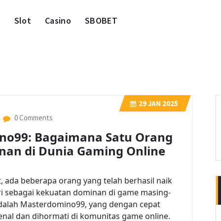
q
Slot
Casino
SBOBET
i situs slot online terpercaya.
29
JAN 2025
0 Comments
no99: Bagaimana Satu Orang
nan di Dunia Gaming Online
, ada beberapa orang yang telah berhasil naik
ri sebagai kekuatan dominan di game masing-
 adalah Masterdomino99, yang dengan cepat
enal dan dihormati di komunitas game online.