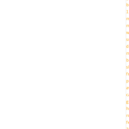
b
1
m
m
w
s
d
m
b
s
f
p
a
c
g
h
r
f