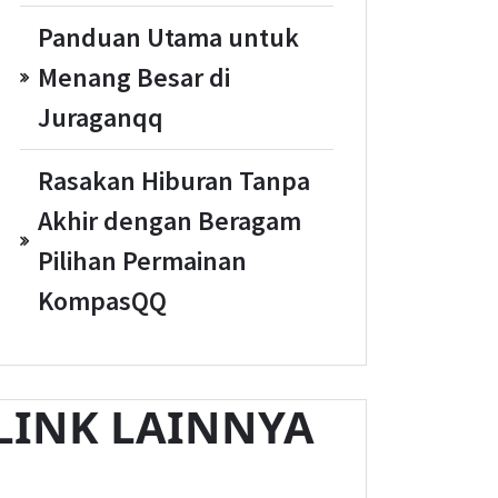
Panduan Utama untuk
Menang Besar di
Juraganqq
Rasakan Hiburan Tanpa
Akhir dengan Beragam
Pilihan Permainan
KompasQQ
LINK LAINNYA