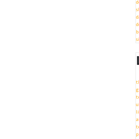
d
s
d
d
b
s
t
g
t
u
l
a
t
p