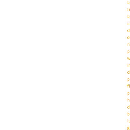
b
f
b
i
c
d
m
p
w
i
c
p
f
p
h
c
b
l
g