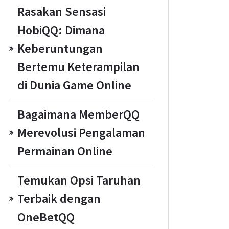
Rasakan Sensasi
HobiQQ: Dimana
Keberuntungan
Bertemu Keterampilan
di Dunia Game Online
Bagaimana MemberQQ
Merevolusi Pengalaman
Permainan Online
Temukan Opsi Taruhan
Terbaik dengan
OneBetQQ