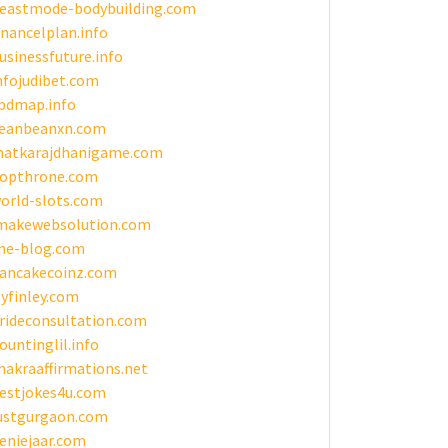
eastmode-bodybuilding.com
inancelplan.info
usinessfuture.info
nfojudibet.com
bdmap.info
eanbeanxn.com
atkarajdhanigame.com
opthrone.com
orld-slots.com
makewebsolution.com
he-blog.com
ancakecoinz.com
lyfinley.com
rideconsultation.com
ountinglil.info
hakraaffirmations.net
estjokes4u.com
ustgurgaon.com
eniejaar.com