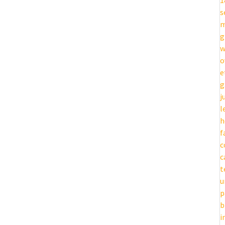
1
s
m
g
w
o
e
g
j
l
h
f
c
c
t
u
p
b
i